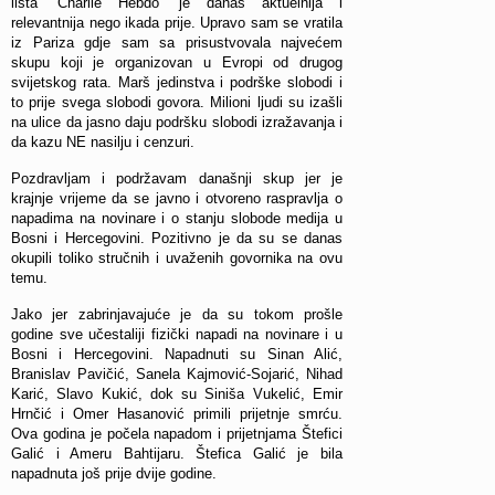
lista ‘Charlie Hebdo’ je danas aktuelnija i
relevantnija nego ikada prije. Upravo sam se vratila
iz Pariza gdje sam sa prisustvovala najvećem
skupu koji je organizovan u Evropi od drugog
svijetskog rata. Marš jedinstva i podrške slobodi i
to prije svega slobodi govora. Milioni ljudi su izašli
na ulice da jasno daju podršku slobodi izražavanja i
da kazu NE nasilju i cenzuri.
Pozdravljam i podržavam današnji skup jer je
krajnje vrijeme da se javno i otvoreno raspravlja o
napadima na novinare i o stanju slobode medija u
Bosni i Hercegovini. Pozitivno je da su se danas
okupili toliko stručnih i uvaženih govornika na ovu
temu.
Jako jer zabrinjavajuće je da su tokom prošle
godine sve učestaliji fizički napadi na novinare i u
Bosni i Hercegovini. Napadnuti su Sinan Alić,
Branislav Pavičić, Sanela Kajmović-Sojarić, Nihad
Karić, Slavo Kukić, dok su Siniša Vukelić, Emir
Hrnčić i Omer Hasanović primili prijetnje smrću.
Ova godina je počela napadom i prijetnjama Štefici
Galić i Ameru Bahtijaru. Štefica Galić je bila
napadnuta još prije dvije godine.