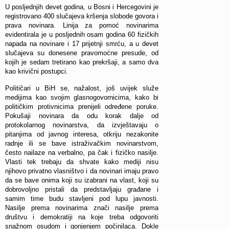
U posljednjih devet godina, u Bosni i Hercegovini je
registrovano 400 slučajeva kršenja slobode govora i
prava novinara. Linija za pomoć novinarima
evidentirala je u posljednih osam godina 60 fizičkih
napada na novinare i 17 prijetnji smrću, a u devet
slučajeva su donesene pravomoćne presude, od
kojih je sedam tretirano kao prekršaji, a samo dva
kao krivični postupci.
Političari u BiH se, nažalost, još uvijek služe
medijima kao svojim glasnogovornicima, kako bi
političkim protivnicima prenijeli određene poruke.
Pokušaji novinara da odu korak dalje od
protokolarnog novinarstva, da izvještavaju o
pitanjima od javnog interesa, otkriju nezakonite
radnje ili se bave istraživačkim novinarstvom,
često nailaze na verbalno, pa čak i fizičko nasilje.
Vlasti tek trebaju da shvate kako mediji nisu
njihovo privatno vlasništvo i da novinari imaju pravo
da se bave onima koji su izabrani na vlast, koji su
dobrovoljno pristali da predstavljaju građane i
samim time budu stavljeni pod lupu javnosti.
Nasilje prema novinarima znači nasilje prema
društvu i demokratiji na koje treba odgovoriti
snažnom osudom i gonjenjem počinilaca. Dokle