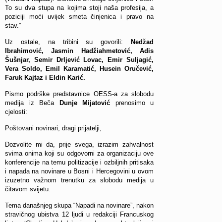
To su dva stupa na kojima stoji naša profesija, a
poziciji moći uvijek smeta činjenica i pravo na
stav.”
Uz ostale, na tribini su govorili:
Nedžad
Ibrahimović, Jasmin Hadžiahmetović, Adis
Šušnjar, Semir Drljević Lovac, Emir Suljagić,
Vera Soldo, Emil Karamatić, Husein Oručević,
Faruk Kajtaz i Eldin Karić.
Pismo podrške predstavnice OESS-a za slobodu
medija iz Beča
Dunje Mijatović
prenosimo u
cjelosti:
Poštovani novinari, dragi prijatelji,
Dozvolite mi da, prije svega, izrazim zahvalnost
svima onima koji su odgovorni za organizaciju ove
konferencije na temu politizacije i ozbiljnih pritisaka
i napada na novinare u Bosni i Hercegovini u ovom
izuzetno važnom trenutku za slobodu medija u
čitavom svijetu.
Tema današnjeg skupa “Napadi na novinare”, nakon
stravičnog ubistva 12 ljudi u redakciji Francuskog