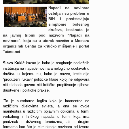
Napadi na novinare
ozbiljan su problem u
BiH i predstavljaju
simptome bolesnog
društva, istaknuto je
na javnoj tribini pod nazivom “Napadi na
novinare”, ko
ju su u utorak navečer u M
ostaru
organizirali Centar za kritičko mišljenje i portal
Tačno.net
Slavo Kukić
kazao je kako je reagiranje nadležnih
institucija na napade novinara nelogično očekivati u
društvu u kojemu su, kako je naveo, institucije
“produženi rukavi” političke klase kojoj ne odgovara
niti sloboda govora niti kritičko propitivanje njihove
društvene i političke prakse.
“To je autoritarna logika koja je imanentna na
različitim dijelovima svijeta, a ona se ovdje
manifestira u različitim pojavnim oblicima, u formi
verbalnog i fizičkog napada, u formi koja ima
predznak i državnog teroriozma, ali i drugim
formama kao što je eliminiranje novinara od izvora