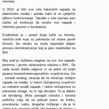
novinara.
U 2014. je bilo sve više hakerskih napada na
elektronske medije i portale kako bi se spriječilo
njihovo funkcioniranje. Također u više navrata sam
tražila od institucija da istraže ove napade i
informišu javnost o rezultatima.
Evidentiran je i porast broja tužbi za klevetu,
naročito onih koje su pokrenute od strane javnih
ličnosti, što nikako ne može doprinijeti daljem
procesu demokratizacije koji je jako neophodan za
BiH.
Moj ured je službeno reagirao na sve ove napade,
pismima i javnim obraćanjima vlasima u BiH . Do
sada nisam dobila odgovor ni na jedno od mojih
pisama bosanskohercegovačkim zvaničnicima, što
, između ostalog, ukazuje da ne shvaćaju ozbiljno
napade na medije. U nekim slučajevima zvaničnici
su verbalno osudili napade, i nekim slučajevima su
pokrenute istrage, no to nije dovoljno. To je daleko
od dovoljnog. Mora postajati istinska i iskrena
politička volja da se prihvati pravo na kritiku,
provokaciju, satiru, drugačije mišljenje i da je to
cijena koju moramo platiti ako hoćemo da živimo u