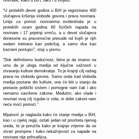
novinare, kako u BiH, tako i u svijetu.
“U proteklih devet godina u BiH je registrirano 400
slučajeva kršenja slobode govora i prava novinara.
Linija za pomoć novinarima evidentirala je u
proteklih osam godina 60 fizičkih napada na
novinare i 17 prijetnji smrću, a u devet slučajeva
donesene su pravomoćne presude od kojih je njih
sedam tretirano kao prekršaj, a samo dva kao
kazneni postupci”, stoji u pismu.
“Dok definišemo budućnost, bitno je da imamo na
umu da je uloga medija od ključne važnosti u
stvaranju kulture demokratije. To je krajnji cilj našeg
prava na slobodu govora. Samo onda kad sloboda
medija postane dio kulture, ona će biti u stanju da
preraste politički sistem i pomogne nam čak i ako
nemamo savršene zakone. Međutim, ako vlade i
novinari ovaj cilj izgube iz vida, ni dobri zakoni nam
neće moći pomoći.”
Mijatović je naglasila kako će stanje medija u BiH,
kao i u cijeloj regiji, ostati jedan od prioriteta njenog
ureda, te je poručila kako je krajnje vrijeme da se
stvari promjene i kako nekažnjivost za napade na
novinare nije prihvatljiva.