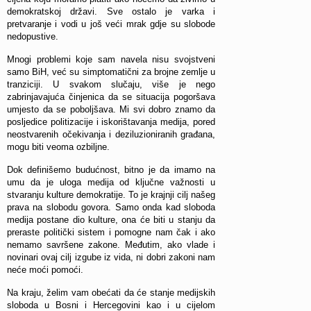
demokratskoj državi. Sve ostalo je varka i
pretvaranje i vodi u još veći mrak gdje su slobode
nedopustive.
Mnogi problemi koje sam navela nisu svojstveni
samo BiH, već su simptomatični za brojne zemlje u
tranziciji. U svakom slučaju, više je nego
zabrinjavajuća činjenica da se situacija pogoršava
umjesto da se poboljšava. Mi svi dobro znamo da
posljedice politizacije i iskorištavanja medija, pored
neostvarenih očekivanja i deziluzioniranih građana,
mogu biti veoma ozbiljne.
Dok definišemo budućnost, bitno je da imamo na
umu da je uloga medija od ključne važnosti u
stvaranju kulture demokratije. To je krajnji cilj našeg
prava na slobodu govora. Samo onda kad sloboda
medija postane dio kulture, ona će biti u stanju da
preraste politički sistem i pomogne nam čak i ako
nemamo savršene zakone. Međutim, ako vlade i
novinari ovaj cilj izgube iz vida, ni dobri zakoni nam
neće moći pomoći.
Na kraju, želim vam obećati da će stanje medijskih
sloboda u Bosni i Hercegovini kao i u cijelom