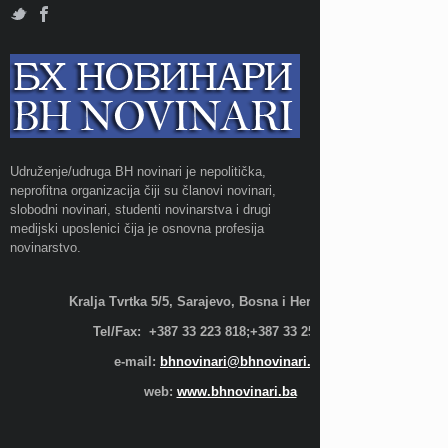
Udruženje/udruga BH novinari je nepolitička,
neprofitna organizacija čiji su članovi novinari,
slobodni novinari, studenti novinarstva i drugi
medijski uposlenici čija je osnovna profesija
novinarstvo.
Kralja Tvrtka 5/5, Sarajevo, Bosna i Hercegovina;
Tel/Fax: +387 33 223 818;+387 33 255 600
e-mail:
bhnovinari@bhnovinari.ba
web:
www.bhnovinari.ba