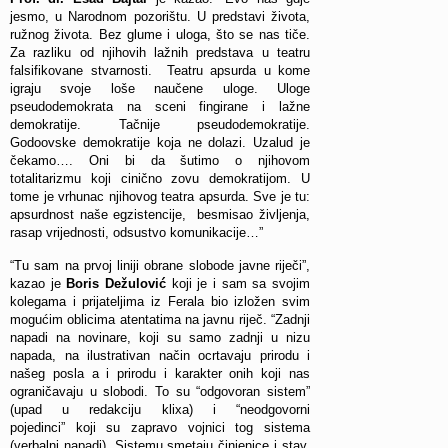
jesmo, u Narodnom pozorištu. U predstavi života,
ružnog života. Bez glume i uloga, što se nas tiče.
Za razliku od njihovih lažnih predstava u teatru
falsifikovane stvarnosti. Teatru apsurda u kome
igraju svoje loše naučene uloge. Uloge
pseudodemokrata na sceni fingirane i lažne
demokratije. Tačnije pseudodemokratije.
Godoovske demokratije koja ne dolazi. Uzalud je
čekamo…. Oni bi da šutimo o njihovom
totalitarizmu koji cinično zovu demokratijom. U
tome je vrhunac njihovog teatra apsurda. Sve je tu:
apsurdnost naše egzistencije, besmisao življenja,
rasap vrijednosti, odsustvo komunikacije…”
“Tu sam na prvoj liniji obrane slobode javne riječi”,
kazao je
Boris Dežulović
koji je i sam sa svojim
kolegama i prijateljima iz Ferala bio izložen svim
mogućim oblicima atentatima na javnu riječ. “Zadnji
napadi na novinare, koji su samo zadnji u nizu
napada, na ilustrativan način ocrtavaju prirodu i
našeg posla a i prirodu i karakter onih koji nas
ograničavaju u slobodi. To su “odgovoran sistem”
(upad u redakciju klixa) i “neodgovorni
pojedinci” koji su zapravo vojnici tog sistema
(verbalni napadi). Sistemu smetaju činjenice i stav.