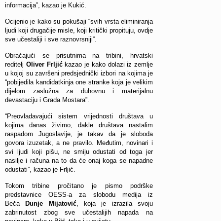
informacija”, kazao je Kukić.
Ocijenio je kako su pokušaji “svih vrsta eliminiranja
ljudi koji drugačije misle, koji kritički propituju, ovdje
sve učestaliji i sve raznovrsniji“.
Obraćajući se prisutnima na tribini, hrvatski
reditelj
Oliver Frljić
kazao je kako dolazi iz zemlje
u kojoj su završeni predsjednički izbori na kojima je
“pobijedila kandidatkinja one stranke koja je velikim
dijelom zaslužna za duhovnu i materijalnu
devastaciju i Grada Mostara”.
“Preovladavajući sistem vrijednosti društava u
kojima danas živimo, dakle društava nastalim
raspadom Jugoslavije, je takav da je sloboda
govora izuzetak, a ne pravilo. Međutim, novinari i
svi ljudi koji pišu, ne smiju odustati od toga jer
nasilje i računa na to da će onaj koga se napadne
odustati”, kazao je Frljić.
Tokom tribine pročitano je pismo podrške
predstavnice OESS-a za slobodu medija iz
Beča
Dunje Mijatović
, koja je izrazila svoju
zabrinutost zbog sve učestalijih napada na