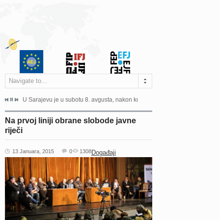
Navigate to...
ne odgovara na zahtjeve za pristup informacijama u zakonskom...
U Sarajevu je u subotu 8. avgusta, nakon kraće bolesti, preminuo istaknuti 
Sarajevo, 02. juli 2026. – Orga
Na prvoj liniji obrane slobode javne
riječi
13 Januara, 2015
0
1308
Događaji