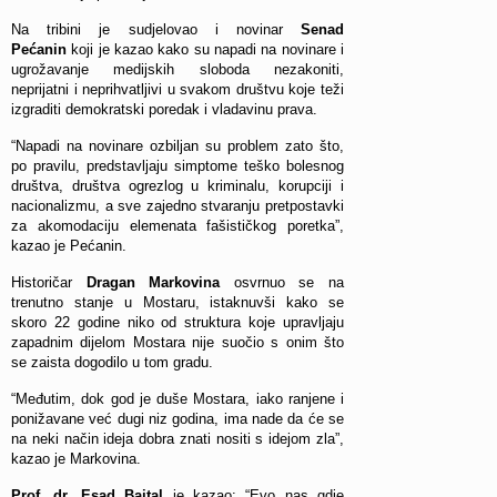
Na tribini je sudjelovao i novinar
Senad
Pećanin
koji je kazao kako su napadi na novinare i
ugrožavanje medijskih sloboda nezakoniti,
neprijatni i neprihvatljivi u svakom društvu koje teži
izgraditi demokratski poredak i vladavinu prava.
“Napadi na novinare ozbiljan su problem zato što,
po pravilu, predstavljaju simptome teško bolesnog
društva, društva ogrezlog u kriminalu, korupciji i
nacionalizmu, a sve zajedno stvaranju pretpostavki
za akomodaciju elemenata fašističkog poretka”,
kazao je Pećanin.
Historičar
Dragan Markovina
osvrnuo se na
trenutno stanje u Mostaru, istaknuvši kako se
skoro 22 godine niko od struktura koje upravljaju
zapadnim dijelom Mostara nije suočio s onim što
se zaista dogodilo u tom gradu.
“Međutim, dok god je duše Mostara, iako ranjene i
ponižavane već dugi niz godina, ima nade da će se
na neki način ideja dobra znati nositi s idejom zla”,
kazao je Markovina.
Prof. dr. Esad Bajtal
je kazao: “Evo nas gdje