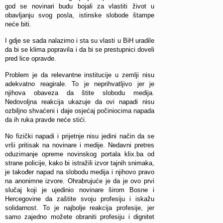
god se novinari budu bojali za vlastiti život u
obavljanju svog posla, istinske slobode štampe
neće biti.
I gdje se sada nalazimo i sta su vlasti u BiH uradile
da bi se klima popravila i da bi se prestupnici doveli
pred lice opravde.
Problem je da relevantne institucije u zemlji nisu
adekvatno reagirale. To je neprihvatljivo jer je
njihova obaveza da štite slobodu medija.
Nedovoljna reakcija ukazuje da ovi napadi nisu
ozbiljno shvaćeni i daje osjećaj počiniocima napada
da ih ruka pravde neće stići.
No fizički napadi i prijetnje nisu jedini način da se
vrši pritisak na novinare i medije. Nedavni pretres
oduzimanje opreme novinskog portala klix.ba od
strane policije, kako bi istražili izvor tajnih snimaka,
je također napad na slobodu medija i njihovo pravo
na anonimne izvore. Ohrabrujuće je da je ovo prvi
slučaj koji je ujedinio novinare širom Bosne i
Hercegovine da zaštite svoju profesiju i iskažu
solidarnost. To je najbolje reakcija profesije, jer
samo zajedno možete obraniti profesiju i dignitet