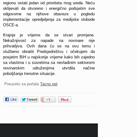
regionu ostati jedan od prioriteta mog ureda. Neću
oklijevati da otvoreno i energično podsjetim sve
odgovorne na njihove obaveze u pogledu
implementacije opredjeljenja za medijske slobode
OSCE-a.
Krajnje je vrijeme da se stvari promjene.
Nekažnjivost za napade na novinare nije
prihvatljiva. Ovih dana ću se na ovu temu i
službeno obratiti Predsjedništvu i očekujem da
posjetim BiH u najskorije vrijeme kako bih zajedno
sa vlastima i u susretima sa nevladinim sektoromi
novinarskim udruženjima utvrdila načine
poboljšanja trenutne situacije.
Preuzeto sa portala
Tacno.net