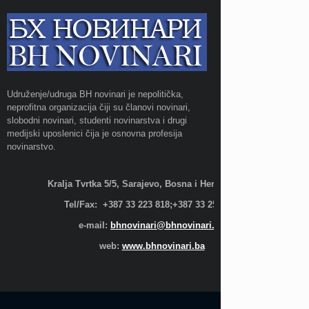
Udruženje/udruga BH novinari je nepolitička,
neprofitna organizacija čiji su članovi novinari,
slobodni novinari, studenti novinarstva i drugi
medijski uposlenici čija je osnovna profesija
novinarstvo.
Kralja Tvrtka 5/5, Sarajevo, Bosna i Hercegovina;
Tel/Fax: +387 33 223 818;+387 33 255 600
e-mail:
bhnovinari@bhnovinari.ba
web:
www.bhnovinari.ba