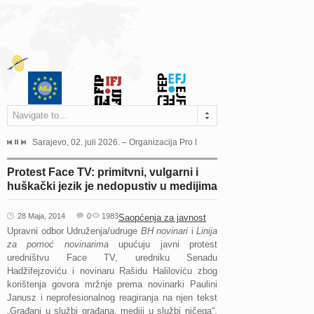
Navigate to...
jeća Grada Sarajeva povodom Dana Sarajeva dugogodišnjoj...
Sarajevo, 02. juli 2026. – Organizacija Pro Educa juče je uspješno održala 
Ankara, 19. juni 2026. – Preds
Protest Face TV: primitvni, vulgarni i
huškački jezik je nedopustiv u medijima
28 Maja, 2014
0
1983
Saopćenja za javnost
Upravni odbor Udruženja/udruge
BH novinari
i
Linija
za pomoć novinarima
upućuju javni protest
uredništvu Face TV, uredniku Senadu
Hadžifejzoviću i novinaru Rašidu Haliloviću zbog
korištenja govora mržnje prema novinarki Paulini
Janusz i neprofesionalnog reagiranja na njen tekst
„Građani u službi građana, mediji u službi ničega“,