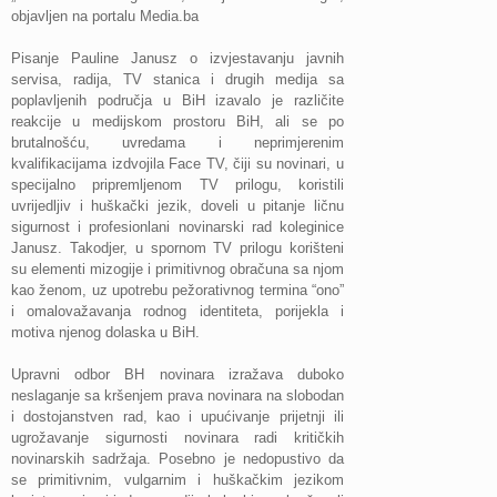
objavljen na portalu Media.ba
Pisanje Pauline Janusz o izvjestavanju javnih
servisa, radija, TV stanica i drugih medija sa
poplavljenih područja u BiH izavalo je različite
reakcije u medijskom prostoru BiH, ali se po
brutalnošću, uvredama i neprimjerenim
kvalifikacijama izdvojila Face TV, čiji su novinari, u
specijalno pripremljenom TV prilogu, koristili
uvrijedljiv i huškački jezik, doveli u pitanje ličnu
sigurnost i profesionlani novinarski rad koleginice
Janusz. Takodjer, u spornom TV prilogu korišteni
su elementi mizogije i primitivnog obračuna sa njom
kao ženom, uz upotrebu pežorativnog termina “ono”
i omalovažavanja rodnog identiteta, porijekla i
motiva njenog dolaska u BiH.
Upravni odbor BH novinara izražava duboko
neslaganje sa kršenjem prava novinara na slobodan
i dostojanstven rad, kao i upućivanje prijetnji ili
ugrožavanje sigurnosti novinara radi kritičkih
novinarskih sadržaja. Posebno je nedopustivo da
se primitivnim, vulgarnim i huškačkim jezikom