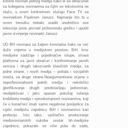
koriste novinari jednog medija kako bi se obračunali
sa kolegama novinarima sa čijim se tekstovima ne
slažu, u ovom konkretnom slučaju Face TV sa
novinarkom Paulinom Janusz. Najmanje što bi u
ovom trenutku trebalo uraditi uredništvo ove
televizije jeste priznati profesionalu grešku i uputiti
javno izvinjenje novinarki Janusz.
UO BH novinara sa žaljem konstatira kako se već
duže vrijeme u medijskom prostoru BiH, kroz
medijske sadržaje i pojedinačne istupe, stvara
platforma za javni obračun i konfrontiranje javnih
servisa i drugih takozvanih klasičnih medija, sa
jedne strane, i novih medija – portala i socijalnih
mreža, sa druge strane.Neargumentirane ocjene o
neprofesionalnosti jednih medija i nekritičko
glorifikovanje drugih predstavljaju jednostran,
neobjektivan i jako opasan pokušaj rušenja
krebiliteta medija i vjerodostojnosti novinarstva, koji
će u konačnici imati samo negativne posljedice za
cijelu medijsku zajednicu BiH i novinarstvo kao
profesiju. Isto tako, vještačko produciranje
međunovinarskih sukoba unutar bh.medijske
zajednice, pokazalo se više puta do sada,