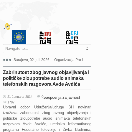
Navigate to...
jeća Grada Sarajeva povodom Dana Sarajeva dugogodišnjoj...
Sarajevo, 02. juli 2026. – Organizacija Pro Educa juče je uspješno održala 
Ankara, 19. juni 2026. – Preds
Zabrinutost zbog javnog objavljivanja i
političke zloupotrebe audio snimaka
telefonskih razgovora Avde Avdića
21 Januara, 2014
0
Saopćenja za javnost
1787
Upravni odbor Udruženja/udruge BH novinari
izražava zabrinutost zbog javnog objavljivanja i
političke zloupotrebe audio snimaka telefonskih
razgovora Avde Avdića, urednika Informativnog
programa Federalne televizije i Živka Budimira,