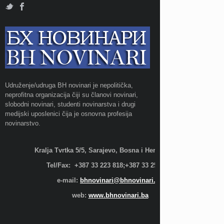
Udruženje/udruga BH novinari je nepolitička,
neprofitna organizacija čiji su članovi novinari,
slobodni novinari, studenti novinarstva i drugi
medijski uposlenici čija je osnovna profesija
novinarstvo.
Kralja Tvrtka 5/5, Sarajevo, Bosna i Hercegovina;
Tel/Fax: +387 33 223 818;+387 33 255 600
e-mail:
bhnovinari@bhnovinari.ba
web:
www.bhnovinari.ba