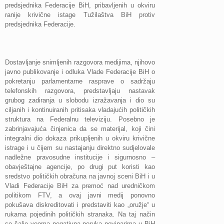
predsjednika Federacije BiH, pribavljenih u okviru
ranije krivične istage Tužilaštva BiH protiv
predsjednika Federacije.
Dostavljanje snimljenih razgovora medijima, njihovo
javno publikovanje i odluka Vlade Federacije BiH o
pokretanju parlamentarne rasprave o sadržaju
telefonskih razgovora, predstavljaju nastavak
grubog zadiranja u slobodu izražavanja i dio su
ciljanih i kontinuiranih pritisaka vladajućih političkih
struktura na Federalnu televiziju. Posebno je
zabrinjavajuća činjenica da se materijal, koji čini
integralni dio dokaza prikupljenih u okviru krivične
istrage i u čijem su nastajanju direktno sudjelovale
nadležne pravosudne institucije i sigurnosno –
obavještajne agencije, po drugi put koristi kao
sredstvo političkih obračuna na javnoj sceni BiH i u
Vladi Federacije BiH za premoć nad uredničkom
politikom FTV, a ovaj javni medij ponovno
pokušava diskreditovati i predstaviti kao „oružje“ u
rukama pojedinih političkih stranaka. Na taj način
se šalje veoma negativna poruka novinarima u BiH