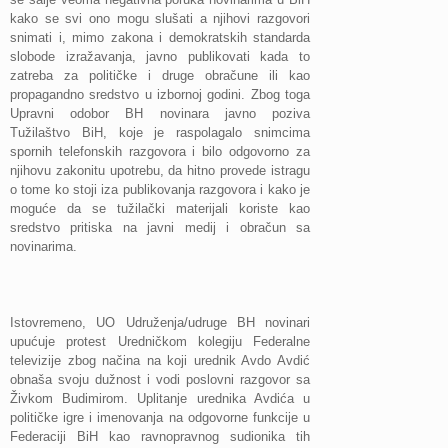
kako se svi ono mogu slušati a njihovi razgovori
snimati i, mimo zakona i demokratskih standarda
slobode izražavanja, javno publikovati kada to
zatreba za političke i druge obračune ili kao
propagandno sredstvo u izbornoj godini. Zbog toga
Upravni odobor BH novinara javno poziva
Tužilaštvo BiH, koje je raspolagalo snimcima
spornih telefonskih razgovora i bilo odgovorno za
njihovu zakonitu upotrebu, da hitno provede istragu
o tome ko stoji iza publikovanja razgovora i kako je
moguće da se tužilački materijali koriste kao
sredstvo pritiska na javni medij i obračun sa
novinarima.
Istovremeno, UO Udruženja/udruge BH novinari
upućuje protest Uredničkom kolegiju Federalne
televizije zbog načina na koji urednik Avdo Avdić
obnaša svoju dužnost i vodi poslovni razgovor sa
Živkom Budimirom. Uplitanje urednika Avdića u
političke igre i imenovanja na odgovorne funkcije u
Federaciji BiH kao ravnopravnog sudionika tih