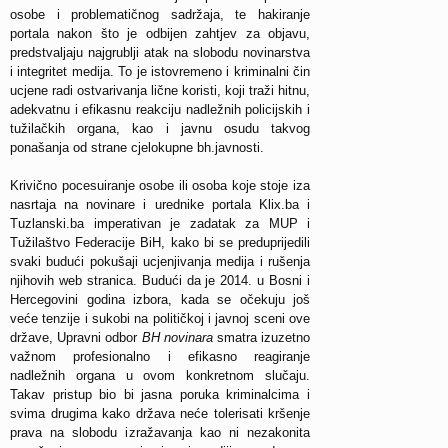
osobe i problematičnog sadržaja, te hakiranje
portala nakon što je odbijen zahtjev za objavu,
predstvaljaju najgrublji atak na slobodu novinarstva
i integritet medija. To je istovremeno i kriminalni čin
ucjene radi ostvarivanja lične koristi, koji traži hitnu,
adekvatnu i efikasnu reakciju nadležnih policijskih i
tužilačkih organa, kao i javnu osudu takvog
ponašanja od strane cjelokupne bh.javnosti.
Krivično pocesuiranje osobe ili osoba koje stoje iza
nasrtaja na novinare i urednike portala Klix.ba i
Tuzlanski.ba imperativan je zadatak za MUP i
Tužilaštvo Federacije BiH, kako bi se preduprijedili
svaki budući pokušaji ucjenjivanja medija i rušenja
njihovih web stranica. Budući da je 2014. u Bosni i
Hercegovini godina izbora, kada se očekuju još
veće tenzije i sukobi na političkoj i javnoj sceni ove
države, Upravni odbor
BH novinara
smatra izuzetno
važnom profesionalno i efikasno reagiranje
nadležnih organa u ovom konkretnom slučaju.
Takav pristup bio bi jasna poruka kriminalcima i
svima drugima kako država neće tolerisati kršenje
prava na slobodu izražavanja kao ni nezakonita