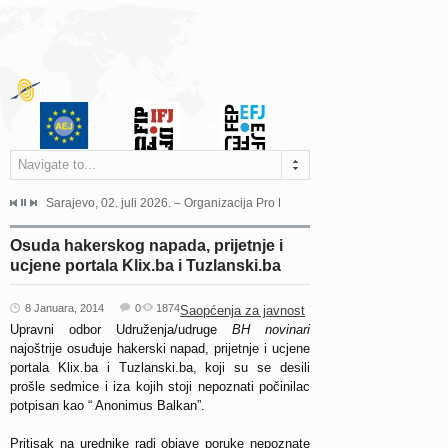
Navigate to...
jeća Grada Sarajeva povodom Dana Sarajeva dugogodišnjoj...
Sarajevo, 02. juli 2026. – Organizacija Pro Educa juče je uspješno održala 
Ankara, 19. juni 2026. – Preds
Osuda hakerskog napada, prijetnje i
ucjene portala Klix.ba i Tuzlanski.ba
8 Januara, 2014
0
1874
Saopćenja za javnost
Upravni odbor Udruženja/udruge
BH novinari
najoštrije osuđuje hakerski napad, prijetnje i ucjene
portala Klix.ba i Tuzlanski.ba, koji su se desili
prošle sedmice i iza kojih stoji nepoznati počinilac
potpisan kao “ Anonimus Balkan”.
Pritisak na urednike radi objave poruke nepoznate