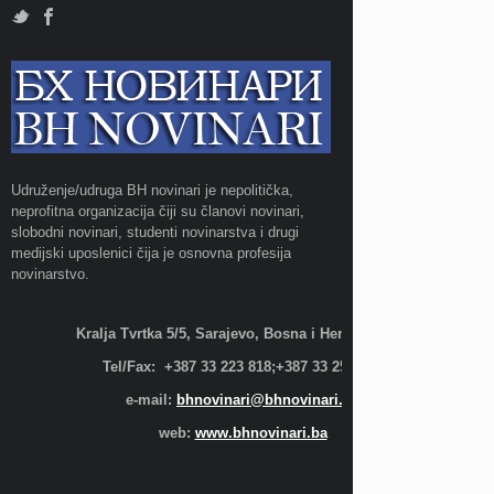
Udruženje/udruga BH novinari je nepolitička,
neprofitna organizacija čiji su članovi novinari,
slobodni novinari, studenti novinarstva i drugi
medijski uposlenici čija je osnovna profesija
novinarstvo.
Kralja Tvrtka 5/5, Sarajevo, Bosna i Hercegovina;
Tel/Fax: +387 33 223 818;+387 33 255 600
e-mail:
bhnovinari@bhnovinari.ba
web:
www.bhnovinari.ba