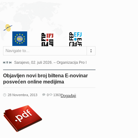
Navigate to...
jeća Grada Sarajeva povodom Dana Sarajeva dugogodišnjoj...
Sarajevo, 02. juli 2026. – Organizacija Pro Educa juče je uspješno održala 
Ankara, 19. juni 2026. – Preds
Objavljen novi broj biltena E-novinar
posvećen online medijima
28 Novembra, 2013
0
1363
Događaji