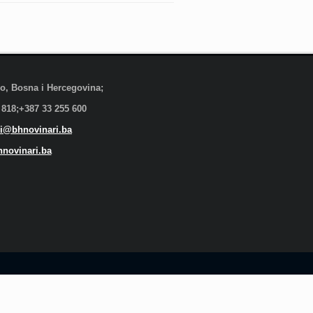
evo, Bosna i Hercegovina;
 818;+387 33 255 600
i@bhnovinari.ba
novinari.ba