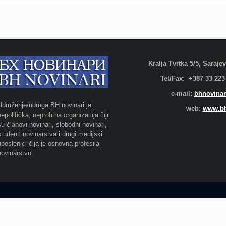
Kralja Tvrtka 5/5, Saraj
Tel/Fax: +387 33 223
e-mail:
bhnovinar
Udruženje/udruga BH novinari je
web:
www.bh
nepolitička, neprofitna organizacija čiji
su članovi novinari, slobodni novinari,
studenti novinarstva i drugi medijski
uposlenici čija je osnovna profesija
novinarstvo.