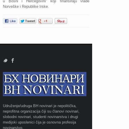
u Bosni i Hercegovini” koji finansiraju vlade
Norveške i Republike Irske.
Udruženje/udruga BH novinari je nepolitička,
neprofitna organizacija čiji su članovi novinari,
slobodni novinari, studenti novinarstva i drugi
medijski uposlenici čija je osnovna profesija
novinarstvo.