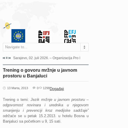
Navigate to...
jeća Grada Sarajeva povodom Dana Sarajeva dugogodišnjoj...
Sarajevo, 02. juli 2026. – Organizacija Pro Educa juče je uspješno održala 
Ankara, 19. juni 2026. – Preds
Trening o govoru mržnje u javnom
prostoru u Banjaluci
13 Marta, 2013
0
1298
Događaji
Trening o temi:
Jezik mržnje u javnom prostoru –
odgovornost novinara i urednika u njegovom
smanjenju i prevenciji kroz medijske sadržaje”
održaće se u petak 15.2.2013.
u hotelu Bosna u
Banjaluci sa početkom u 9, 15 sati.