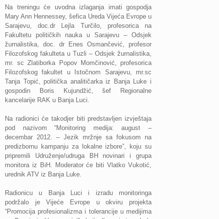
Na treningu će uvodna izlaganja imati
gospodja
Mary Ann Hennessey
, šefica Ureda Vijeća Evrope u
Sarajevu,
doc.dr Lejla Turčilo,
profesorica na
Fakultetu političkih nauka u Sarajevu – Odsjek
žurnalistika,
doc. dr Enes Osmančević
, profesor
Filozofskog fakulteta u Tuzli – Odsjek žurnalistika,
mr. sc Zlatiborka Popov Momčinović
, profesorica
Filozofskog fakultet u Istočnom Sarajevu,
mr.sc
Tanja Topić,
politička analitičarka iz Banja Luke i
gospodin Boris Kujundžić,
šef Regionalne
kancelarije RAK u Banja Luci.
Na radionici će takodjer biti predstavljen izvještaja
pod nazivom “
Monitoring medija: august –
decembar 2012. – Jezik mržnje sa fokusom na
predizbornu kampanju za lokalne izbore
”, koju su
pripremili Udruženje/udruga BH novinari i grupa
monitora iz BiH. Moderator će biti
Vlatko Vukotić,
urednik ATV iz Banja Luke.
Radionicu u Banja Luci i izradu monitoringa
podržalo je Vijeće Evrope u okviru projekta
“Promocija profesionalizma i tolerancije u medijima