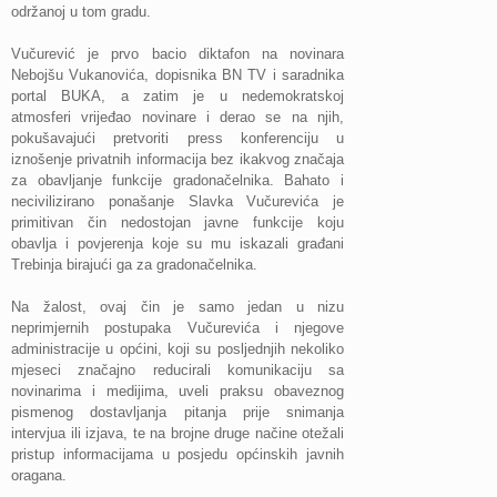
održanoj u tom gradu.
Vučurević je prvo bacio diktafon na novinara
Nebojšu Vukanovića, dopisnika BN TV i saradnika
portal BUKA, a zatim je u nedemokratskoj
atmosferi vrijeđao novinare i derao se na njih,
pokušavajući pretvoriti press konferenciju u
iznošenje privatnih informacija bez ikakvog značaja
za obavljanje funkcije gradonačelnika. Bahato i
necivilizirano ponašanje Slavka Vučurevića je
primitivan čin nedostojan javne funkcije koju
obavlja i povjerenja koje su mu iskazali građani
Trebinja birajući ga za gradonačelnika.
Na žalost, ovaj čin je samo jedan u nizu
neprimjernih postupaka Vučurevića i njegove
administracije u općini, koji su posljednjih nekoliko
mjeseci značajno reducirali komunikaciju sa
novinarima i medijima, uveli praksu obaveznog
pismenog dostavljanja pitanja prije snimanja
intervjua ili izjava, te na brojne druge načine otežali
pristup informacijama u posjedu općinskih javnih
oragana.