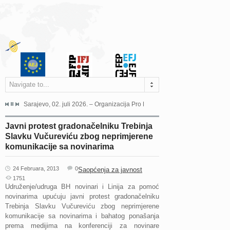
Navigate to...
jeća Grada Sarajeva povodom Dana Sarajeva dugogodišnjoj...
Sarajevo, 02. juli 2026. – Organizacija Pro Educa juče je uspješno održala 
Ankara, 19. juni 2026. – Preds
Javni protest gradonačelniku Trebinja
Slavku Vučureviću zbog neprimjerene
komunikacije sa novinarima
24 Februara, 2013
0
Saopćenja za javnost
1751
Udruženje/udruga BH novinari i Linija za pomoć
novinarima upućuju javni protest gradonačelniku
Trebinja Slavku Vučureviću zbog neprimjerene
komunikacije sa novinarima i bahatog ponašanja
prema medijima na konferenciji za novinare