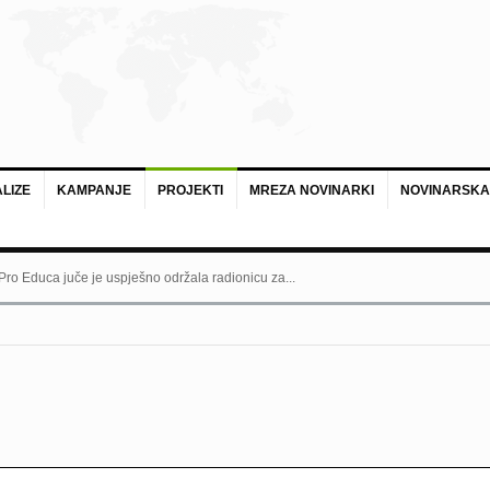
LIZE
KAMPANJE
PROJEKTI
MREZA NOVINARKI
NOVINARSKA
 Pro Educa juče je uspješno održala radionicu za...