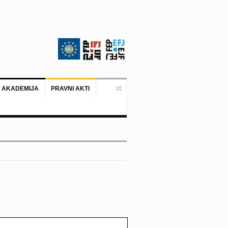
 AKADEMIJA
PRAVNI AKTI
Ankara, 19. juni 2026. – Predstavni