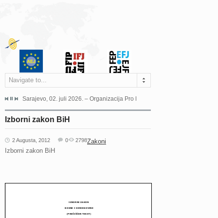
Navigate to...
jeća Grada Sarajeva povodom Dana Sarajeva dugogodišnjoj...
Sarajevo, 02. juli 2026. – Organizacija Pro Educa juče je uspješno održala 
Ankara, 19. juni 2026. – Preds
Izborni zakon BiH
2 Augusta, 2012
0
2798
Zakoni
Izborni zakon BiH