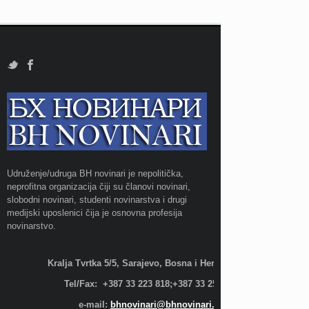
Udruženje/udruga BH novinari je nepolitička,
neprofitna organizacija čiji su članovi novinari,
slobodni novinari, studenti novinarstva i drugi
medijski uposlenici čija je osnovna profesija
novinarstvo.
Kralja Tvrtka 5/5, Sarajevo, Bosna i Hercegovina;
Tel/Fax: +387 33 223 818;+387 33 255 600
e-mail:
bhnovinari@bhnovinari.ba