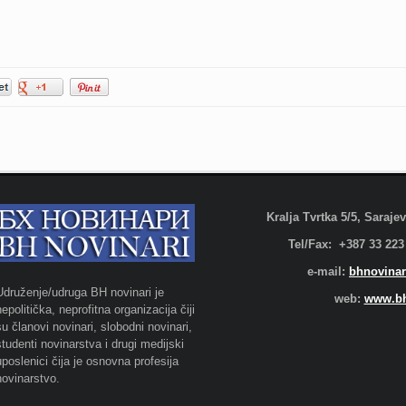
Kralja Tvrtka 5/5, Saraj
Tel/Fax: +387 33 223
e-mail:
bhnovinar
Udruženje/udruga BH novinari je
web:
www.bh
nepolitička, neprofitna organizacija čiji
su članovi novinari, slobodni novinari,
studenti novinarstva i drugi medijski
uposlenici čija je osnovna profesija
novinarstvo.