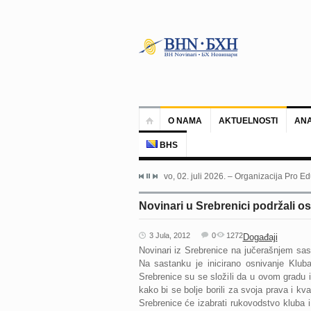
O NAMA
AKTUELNOSTI
ANA
BHS
Sarajevo, 02. juli 2026. – Organizacija Pro Ed
Novinari u Srebrenici podržali o
3 Jula, 2012
0
1272
Događaji
Novinari iz Srebrenice na jučerašnjem sa
Na sastanku
je inicirano
osnivanje Kluba
Srebrenice su se složili da u ovom gradu
kako bi se bolje borili za svoja prava i k
Srebrenice će izabrati rukovodstvo kluba i