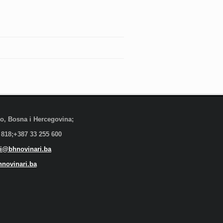
evo, Bosna i Hercegovina;
 818;+387 33 255 600
i@bhnovinari.ba
novinari.ba