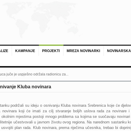
LIZE
KAMPANJE
PROJEKTI
MREZA NOVINARKI
NOVINARSKA
uca juče je uspješno održala radionicu za...
snivanje Kluba novinara
stanku podržali su
ideju o osnivanju Kluba novinara Srebrenica koje će djelo
 novinara koji će imati za cilj stvaranje boljih uslova rada za novinare i
 i okolnim mjestima postoji mnogo problema sa kojima se suočavaju novinari
valitetnije učestvovali u javnom životu ovog regiona. Na narednom sastanku ko
 usvojiti plan rada. Klub novinara, prema riječima učesnika, trebao bi doprini