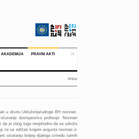
 AKADEMIJA
PRAVNI AKTI
Ankara, 19. juni 2026. – Predstavnik BH no
vati u okviru Udruženja/udruge BH novinari.
 očuvanje dostojanstva profesije. Novinari
 i da je zbog toga neophodno da se udruže
ji će se održati krajem avgusta novinari iz
jeti stvaranju boljeg dijaloga između samih