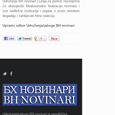
Udruženje BH novinari i Linija za pomoć novinarima
će obavijestiti Međunarodnu federaciju novinara i
sve nadležne institucije i organe o ovom nemilom
događaju i zahtijevati hitnu reakciju.
Upravni odbor Udruženja/udruge BH novinari
Udruženje/udruga BH novinari je nepolitička,