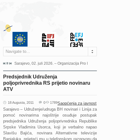
Navigate to...
jeća Grada Sarajeva povodom Dana Sarajeva dugogodišnjoj...
Sarajevo, 02. juli 2026. – Organizacija Pro Educa juče je uspješno održala 
Ankara, 19. juni 2026. – Preds
Predsjednik Udruženja
poljoprivrednika RS prijetio novinaru
ATV
18 Augusta, 2011
0
1789
Saopćenja za javnost
Sarajevo – Udruženje/udruga BH novinari i Linija za
pomoć novinarima najoštrije osuđuje postupak
predsjednika Udruženja poljoprivrednika Republike
Srpske Vladimira Usorca, koji je verbalno napao
Slavišu Bajića, novinara Alternativne televizije
Banjaluka, prijeteći mu u telefonskom razgovoru da