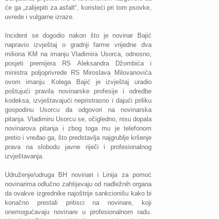
će ga „zalijepiti za asfalt“, koristeći pri tom psovke,
uvrede i vulgarne izraze.
Incident se dogodio nakon što je novinar Bajić
napravio izvještaj o gradnji farme vrijedne dva
miliona KM na imanju Vladimira Usorca, odnosno,
posjeti premijera RS Aleksandra Džombića i
ministra poljoprivrede RS Miroslava Milovanovića
ovom imanju. Kolega Bajić je izvještaj uradio
poštujući pravila novinarske profesije i odredbe
kodeksa, izvještavajući nepristrasno i dajući priliku
gospodinu Usorcu da odgovori na novinarska
pitanja. Vladimiru Usorcu se, očigledno, nisu dopala
novinarova pitanja i zbog toga mu je telefonom
pretio i vređao ga, što predstavlja najgrublje kršenje
prava na slobodu javne riječi i profesionalnog
izvještavanja.
Udruženje
/udruga BH novinari i Linija za pomoć
novinarima odlučno zahtijevaju od nadležnih organa
da ovakve izgrednike najoštrije sankcionišu kako bi
konačno prestali pritisci na novinare, koji
onemogućavaju novinare u profesionalnom radu.