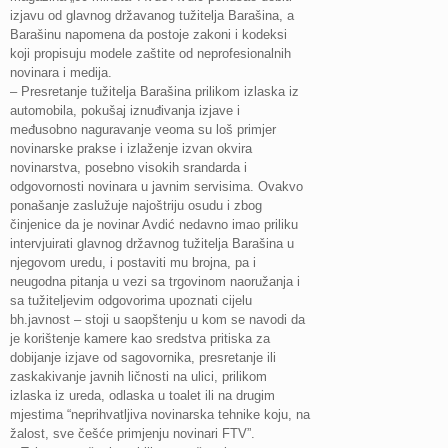
izjavu od glavnog državanog tužitelja Barašina, a
Barašinu napomena da postoje zakoni i kodeksi
koji propisuju modele zaštite od neprofesionalnih
novinara i medija.
– Presretanje tužitelja Barašina prilikom izlaska iz
automobila, pokušaj iznuđivanja izjave i
međusobno naguravanje veoma su loš primjer
novinarske prakse i izlaženje izvan okvira
novinarstva, posebno visokih srandarda i
odgovornosti novinara u javnim servisima. Ovakvo
ponašanje zaslužuje najoštriju osudu i zbog
činjenice da je novinar Avdić nedavno imao priliku
intervjuirati glavnog državnog tužitelja Barašina u
njegovom uredu, i postaviti mu brojna, pa i
neugodna pitanja u vezi sa trgovinom naoružanja i
sa tužiteljevim odgovorima upoznati cijelu
bh.javnost – stoji u saopštenju u kom se navodi da
je korištenje kamere kao sredstva pritiska za
dobijanje izjave od sagovornika, presretanje ili
zaskakivanje javnih ličnosti na ulici, prilikom
izlaska iz ureda, odlaska u toalet ili na drugim
mjestima “neprihvatljiva novinarska tehnike koju, na
žalost, sve češće primjenju novinari FTV”.