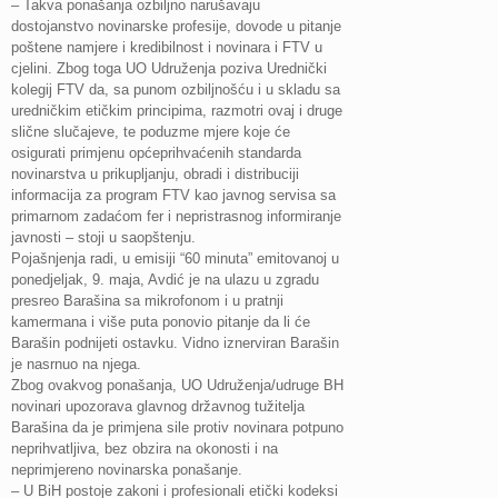
– Takva ponašanja ozbiljno narušavaju
dostojanstvo novinarske profesije, dovode u pitanje
poštene namjere i kredibilnost i novinara i FTV u
cjelini. Zbog toga UO Udruženja poziva Urednički
kolegij FTV da, sa punom ozbiljnošću i u skladu sa
uredničkim etičkim principima, razmotri ovaj i druge
slične slučajeve, te poduzme mjere koje će
osigurati primjenu općeprihvaćenih standarda
novinarstva u prikupljanju, obradi i distribuciji
informacija za program FTV kao javnog servisa sa
primarnom zadaćom fer i nepristrasnog informiranje
javnosti – stoji u saopštenju.
Pojašnjenja radi, u emisiji “60 minuta” emitovanoj u
ponedjeljak, 9. maja, Avdić je na ulazu u zgradu
presreo Barašina sa mikrofonom i u pratnji
kamermana i više puta ponovio pitanje da li će
Barašin podnijeti ostavku. Vidno iznerviran Barašin
je nasrnuo na njega.
Zbog ovakvog ponašanja, UO Udruženja/udruge BH
novinari upozorava glavnog državnog tužitelja
Barašina da je primjena sile protiv novinara potpuno
neprihvatljiva, bez obzira na okonosti i na
neprimjereno novinarska ponašanje.
– U BiH postoje zakoni i profesionali etički kodeksi