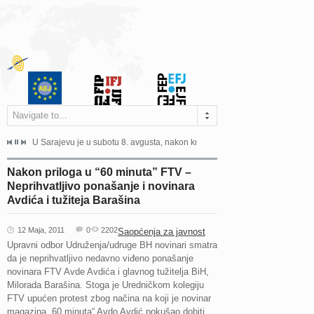
Navigate to...
ne odgovara na zahtjeve za pristup informacijama u zakonskom...
U Sarajevu je u subotu 8. avgusta, nakon kraće bolesti, preminuo istaknuti 
Sarajevo, 02. juli 2026. – Orga
Nakon priloga u “60 minuta” FTV –
Neprihvatljivo ponašanje i novinara
Avdića i tužiteja Barašina
12 Maja, 2011
0
2202
Saopćenja za javnost
Upravni odbor Udruženja/udruge BH novinari smatra
da je neprihvatljivo nedavno viđeno ponašanje
novinara FTV Avde Avdića i glavnog tužitelja BiH,
Milorada Barašina. Stoga je Uredničkom kolegiju
FTV upućen protest zbog načina na koji je novinar
magazina „60 minuta“ Avdo Avdić pokušao dobiti