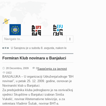
Navigate to...
ne odgovara na zahtjeve za pristup informacijama u zakonskom...
U Sarajevu je u subotu 8. avgusta, nakon kraće bolesti, preminuo istaknuti 
Sarajevo, 02. juli 2026. – Orga
Formiran Klub novinara u Banjaluci
28 Decembra, 2009
0
Saopćenja za javnost
1922
BANJALUKA – U organizaciji Udruženja/udruge “BH
novinari”, u petak 25. 12. 2009. godine, osnovan je
Novinarski klub u Banjaluci.
Za predsjednika kluba jednoglasno je na osnivačkoj
sjednici Skupštine u Banjaluci izabran Siniša
Vukelić, novinar Alteternativne televizije, a za
sekretara Vladimir Šušak, novinar BHT-a.