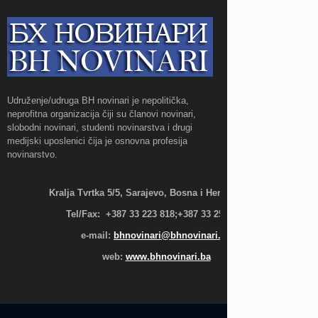
Udruženje/udruga BH novinari je nepolitička,
neprofitna organizacija čiji su članovi novinari,
slobodni novinari, studenti novinarstva i drugi
medijski uposlenici čija je osnovna profesija
novinarstvo.
Kralja Tvrtka 5/5, Sarajevo, Bosna i Hercegovina;
Tel/Fax: +387 33 223 818;+387 33 255 600
e-mail:
bhnovinari@bhnovinari.ba
web:
www.bhnovinari.ba