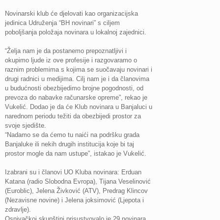
Novinarski klub će djelovati kao organizacijska
jedinica Udruženja “BH novinari” s ciljem
poboljšanja položaja novinara u lokalnoj zajednici.
“Želja nam je da postanemo prepoznatljivi i
okupimo ljude iz ove profesije i razgovaramo o
raznim problemima s kojima se suočavaju novinari i
drugi radnici u medijima. Cilj nam je i da članovima
u budućnosti obezbijedimo brojne pogodnosti, od
prevoza do nabavke računarske opreme”, rekao je
Vukelić. Dodao je da će Klub novinara u Banjaluci u
narednom periodu težiti da obezbijedi prostor za
svoje sjedište.
“Nadamo se da ćemo tu naići na podršku grada
Banjaluke ili nekih drugih institucija koje bi taj
prostor mogle da nam ustupe”, istakao je Vukelić.
Izabrani su i članovi UO Kluba novinara: Erduan
Katana (radio Slobodna Evropa), Tijana Veselinović
(Euroblic), Jelena Živković (ATV), Predrag Klincov
(Nezavisne novine) i Jelena joksimović (Ljepota i
zdravlje).
Osnivačkoj skupštini prisustvovalo je 29 novinara