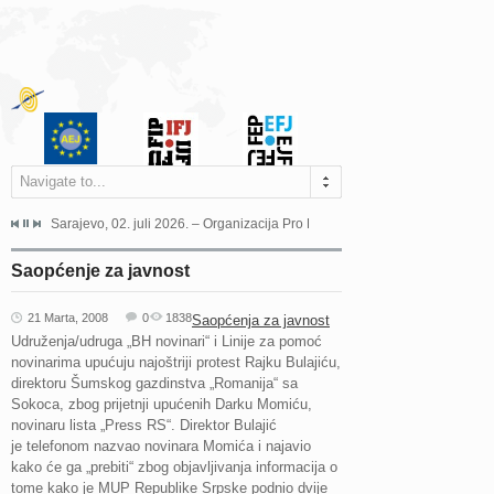
Navigate to...
jeća Grada Sarajeva povodom Dana Sarajeva dugogodišnjoj...
Sarajevo, 02. juli 2026. – Organizacija Pro Educa juče je uspješno održala 
Ankara, 19. juni 2026. – Preds
Saopćenje za javnost
21 Marta, 2008
0
1838
Saopćenja za javnost
Udruženja/udruga „BH novinari“ i Linije za pomoć
novinarima upućuju najoštriji protest Rajku Bulajiću,
direktoru Šumskog gazdinstva „Romanija“ sa
Sokoca, zbog prijetnji upućenih Darku Momiću,
novinaru lista „Press RS“. Direktor Bulajić
je telefonom nazvao novinara Momića i najavio
kako će ga „prebiti“ zbog objavljivanja informacija o
tome kako je MUP Republike Srpske podnio dvije