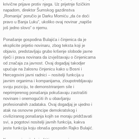
krivične prijave protiv njega. Uz prijetnje fizičkim
napadom, direktor Šumskog gazdinstva
„Romanija“ poručio je Darku Momiću „da će doći
pravo u Banja Luku“, ukoliko ovaj novinar „napiše
još jedno slovo“ o njemu.
Ponašanje gospodina Bulajića i činjenica da je
eksplicite prijetio novinaru, zbog teksta koji je
objavio, predstavljaju grubo kršenje slobode javne
riječi i prava novinara da izvještavaju o činjenicama
od značaja za javnost. Ovaj dogadjaj takodjer
upućuje na žalosnu činjenicu kako u Bosni i
Hercegovini javni radnici – nositelji funkcija u
javnim organima i kompanijama, zloupotrebljavaju
svoju poziciju, te demonstriranjem sile i
neprimjerenog ponašanja pokušavaju zastrašiti
novinare i onemogućiti ih u obavljanju
profesionalnih zadataka. Ovaj dogadjaj je ujedno i
atak na osnovne principe demokratskog i
civiliziranog ponašanja kojih se moraju pridržavati
svi, a pogotovi nositelji javnih funkcija, kakva
jeste funkcija koju obnaša gospodin Rajko Bulajić.