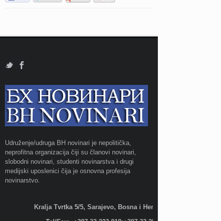
Udruženje/udruga BH novinari je nepolitička,
neprofitna organizacija čiji su članovi novinari,
slobodni novinari, studenti novinarstva i drugi
medijski uposlenici čija je osnovna profesija
novinarstvo.
Kralja Tvrtka 5/5, Sarajevo, Bosna i Hercegovina;