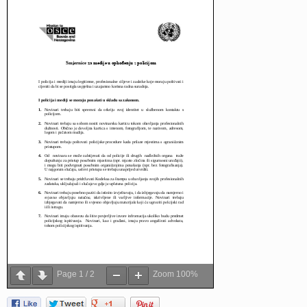
Page
1
/
2
Zoom
100%