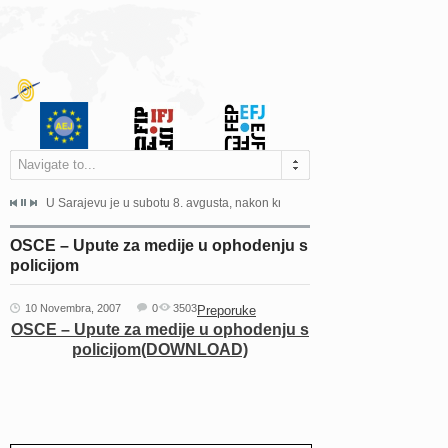
Navigate to...
ne odgovara na zahtjeve za pristup informacijama u zakonskom...
U Sarajevu je u subotu 8. avgusta, nakon kraće bolesti, preminuo istaknuti 
Sarajevo, 02. juli 2026. – Orga
OSCE – Upute za medije u ophodenju s
policijom
10 Novembra, 2007
0
3503
Preporuke
OSCE – Upute za medije u ophodenju s
policijom(DOWNLOAD)