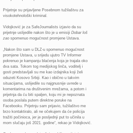
Prijetnje su prijavljene Posebnom tužilaštvu za
visokotehnološki kriminal.
Vidojković je za SafeJournalists izjavio da su
prijetnje uslijedile nakon što je u emisiji
Dobar loš
zao
spomenuo mogućnost promjene Ustava.
„Nakon što sam u DLZ-u spomenuo mogućnost
promjene Ustava, u srijedu ujutro TV Informer
pokrenuo je kampanju blaćenja koja je trajala oko
dva sata. Tokom tog medijskog linča, voditelj i
gosti predstavljali su me kao izdajnika koji želi
oduzeti Kosovo Srbiji. Kao i obično u takvim
situacijama, uslijedile su najgnusnije uvrede u
komentarima na društvenim mrežama, a potom i
prijetnja da ću biti spaljen, koju mi je nepoznata
osoba poslala putem direktne poruke na
Facebooku. Prijetnju sam prijavio, tužilaštvo me
brzo kontaktiralo, ali ne očekujem da će policija
tražiti počinioca, jer je posljednji put to učinila u
mom slučaju još 2021. godine“, rekao je Vidojković.