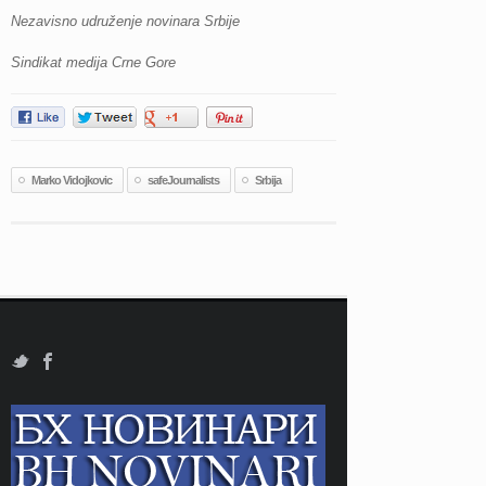
Nezavisno udruženje novinara Srbije
Sindikat medija Crne Gore
Marko Vidojkovic
safeJournalists
Srbija