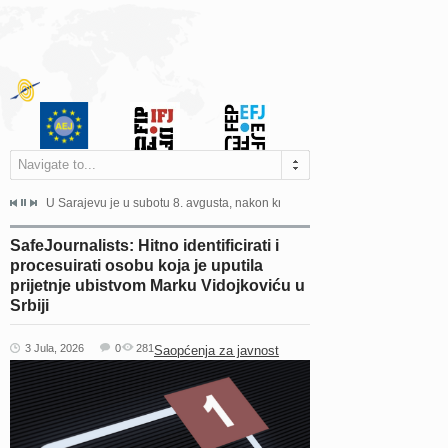
Navigate to...
ne odgovara na zahtjeve za pristup informacijama u zakonskom...
U Sarajevu je u subotu 8. avgusta, nakon kraće bolesti, preminuo istaknuti 
Sarajevo, 02. juli 2026. – Orga
SafeJournalists: Hitno identificirati i
procesuirati osobu koja je uputila
prijetnje ubistvom Marku Vidojkoviću u
Srbiji
3 Jula, 2026
0
281
Saopćenja za javnost