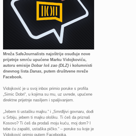
Mreža SafeJournalists najoštrije osuđuje nove
prijetnje smrću upućene Marku Vidojkoviću,
autoru emisije
Dobar loš zao (DLZ)
i kolumnisti
dnevnog lista
Danas
, putem društvene mreže
Facebook.
Vidojković je u svoj inbox primio poruke s profila
„Simic Dobri“, u kojima su mu, uz uvrede, upućene
direktne prijetnje nasiljem i spaljivanjem.
„Jebem ti ustašku majku.“ i „Smrdljivi govnaru, dođi
u Srbiju, jebem ti majku ološku. Ti ćeš da priznaš
Kosovo? Ti ćeš da prodaš moju kuću, moj dom? I
tebe ću zapaliti, ustaška pičko.“ – poruke su koje je
Vidojković primio putem Facebooka.