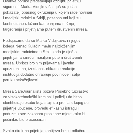
Ovakve poruke predstavljaju ozbiljnu prijetnju
sigurnosti Marka Vidojkovića i još su jedan
pokazatelj opasnog okruženja u kojem rade novinari
i medijski radnici u Srbiji, posebno oni koji su
kontinuirano izloženi kampanjama mržnje,
targetiranju i prijetnjama putem društvenih mreža.
Podsjećamo da su Marko Vidojković i njegov
kolega Nenad Kulačin među najizloženijim
medijskim radnicima u Srbiji kada je riječ o
prijetnjama smrću i nasiljem putem društvenih
mreža. Uprkos brojnim prijavama i javnim
upozorenjima, izostanak efikasne reakcije
institucija dodatno ohrabruje počinioce i šalje
poruku nekažnjivosti.
Mreža SafeJournalists poziva Posebno tužilaštvo
za visokotehnološki kriminal i policiju da hitno
identificiraju osobu koja stoji iza profila s kojeg su
prijetnje upućene, provedu efikasnu istragu i
poduzmu sve zakonom propisane mjere kako bi
počinilac bio procesuiran.
Svaka direktna prijetnja zahtijeva brzu i odlučnu