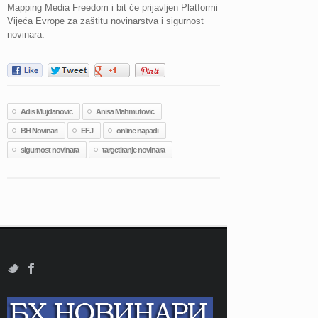
Mapping Media Freedom i bit će prijavljen Platformi
Vijeća Evrope za zaštitu novinarstva i sigurnost
novinara.
Adis Mujdanovic
Anisa Mahmutovic
BH Novinari
EFJ
online napadi
sigurnost novinara
targetiranje novinara