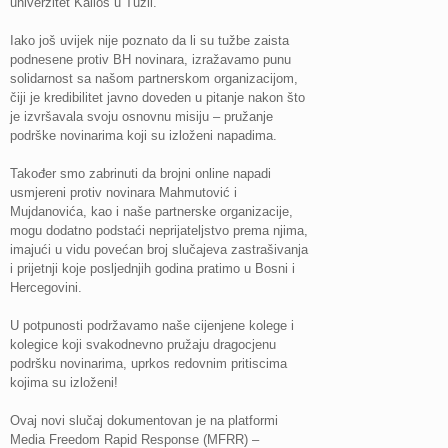
univerzitet Kallos u Tuzli.
Iako još uvijek nije poznato da li su tužbe zaista
podnesene protiv BH novinara, izražavamo punu
solidarnost sa našom partnerskom organizacijom,
čiji je kredibilitet javno doveden u pitanje nakon što
je izvršavala svoju osnovnu misiju – pružanje
podrške novinarima koji su izloženi napadima.
Također smo zabrinuti da brojni online napadi
usmjereni protiv novinara Mahmutović i
Mujdanovića, kao i naše partnerske organizacije,
mogu dodatno podstaći neprijateljstvo prema njima,
imajući u vidu povećan broj slučajeva zastrašivanja
i prijetnji koje posljednjih godina pratimo u Bosni i
Hercegovini.
U potpunosti podržavamo naše cijenjene kolege i
kolegice koji svakodnevno pružaju dragocjenu
podršku novinarima, uprkos redovnim pritiscima
kojima su izloženi!
Ovaj novi slučaj dokumentovan je na platformi
Media Freedom Rapid Response (MFRR) –