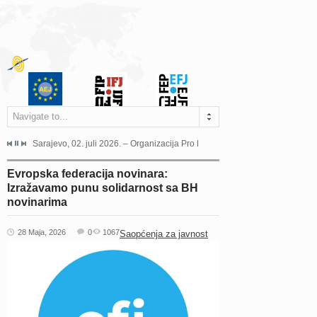
Navigate to...
jeća Grada Sarajeva povodom Dana Sarajeva dugogodišnjoj...
Sarajevo, 02. juli 2026. – Organizacija Pro Educa juče je uspješno održala 
Ankara, 19. juni 2026. – Preds
Evropska federacija novinara:
Izražavamo punu solidarnost sa BH
novinarima
28 Maja, 2026
0
1067
Saopćenja za javnost