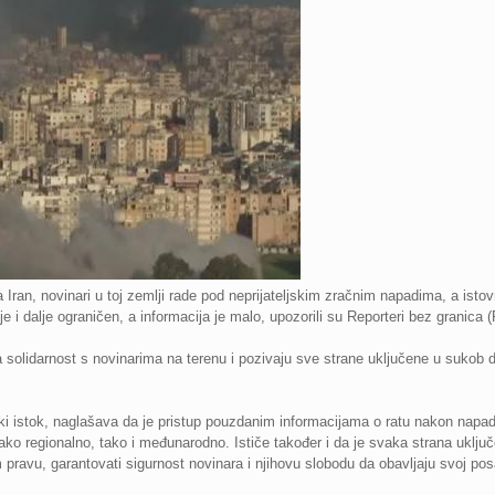
Iran, novinari u toj zemlji rade pod neprijateljskim zračnim napadima, a ist
je i dalje ograničen, a informacija je malo, upozorili su Reporteri bez granica 
 solidarnost s novinarima na terenu i pozivaju sve strane uključene u sukob d
ki istok, naglašava da je pristup pouzdanim informacijama o ratu nakon napad
ako regionalno, tako i međunarodno. Ističe također i da je svaka strana uključ
avu, garantovati sigurnost novinara i njihovu slobodu da obavljaju svoj pos