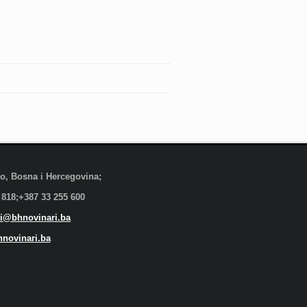
evo, Bosna i Hercegovina;
 818;+387 33 255 600
i@bhnovinari.ba
novinari.ba