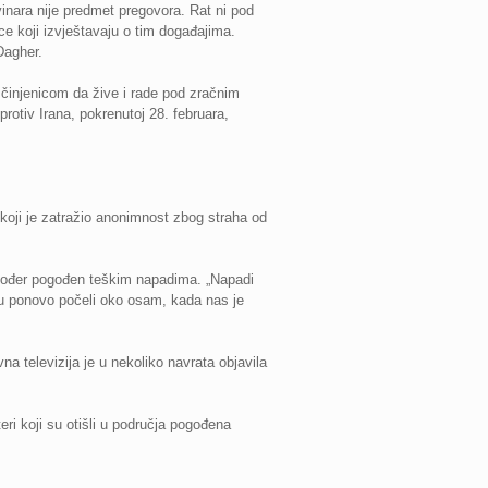
ovinara nije predmet pregovora. Rat ni pod
ce koji izvještavaju o tim događajima.
Dagher.
činjenicom da žive i rade pod zračnim
otiv Irana, pokrenutoj 28. februara,
 koji je zatražio anonimnost zbog straha od
također pogođen teškim napadima. „Napadi
m su ponovo počeli oko osam, kada nas je
a televizija je u nekoliko navrata objavila
ri koji su otišli u područja pogođena