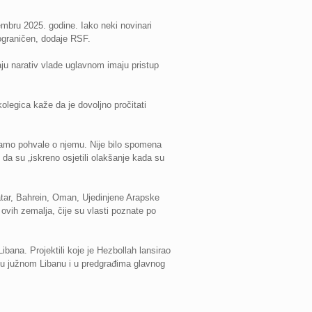
embru 2025. godine. Iako neki novinari
 ograničen, dodaje RSF.
aju narativ vlade uglavnom imaju pristup
olegica kaže da je dovoljno pročitati
samo pohvale o njemu. Nije bilo spomena
 da su „iskreno osjetili olakšanje kada su
atar, Bahrein, Oman, Ujedinjene Arapske
 ovih zemalja, čije su vlasti poznate po
ibana. Projektili koje je Hezbollah lansirao
a u južnom Libanu i u predgrađima glavnog