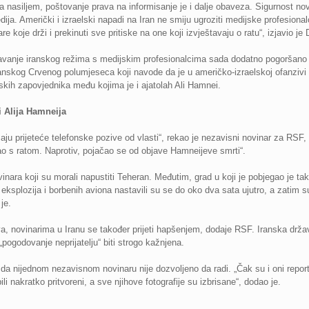
rana nasiljem, poštovanje prava na informisanje je i dalje obaveza. Sigurnost n
ja. Američki i izraelski napadi na Iran ne smiju ugroziti medijske profesional
 koje drži i prekinuti sve pritiske na one koji izvještavaju o ratu“, izjavio je 
avanje iranskog režima s medijskim profesionalcima sada dodatno pogoršano 
nskog Crvenog polumjeseca koji navode da je u američko-izraelskoj ofanzivi pr
anskih zapovjednika među kojima je i ajatolah Ali Hamnei.
i Alija Hamneija
ju prijeteće telefonske pozive od vlasti“, rekao je nezavisni novinar za RSF,
tao s ratom. Naprotiv, pojačao se od objave Hamneijeve smrti“.
inara koji su morali napustiti Teheran. Međutim, grad u koji je pobjegao je 
vi eksplozija i borbenih aviona nastavili su se do oko dva sata ujutro, a zati
je.
, novinarima u Iranu se također prijeti hapšenjem, dodaje RSF. Iranska državn
pogodovanje neprijatelju“ biti strogo kažnjena.
da nijednom nezavisnom novinaru nije dozvoljeno da radi. „Čak su i oni reporte
 nakratko pritvoreni, a sve njihove fotografije su izbrisane“, dodao je.