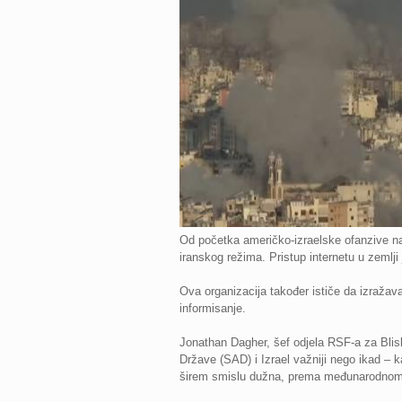
Od početka američko-izraelske ofanzive na 
iranskog režima. Pristup internetu u zemlji 
Ova organizacija također ističe da izražava
informisanje.
Jonathan Dagher, šef odjela RSF-a za Blis
Države (SAD) i Izrael važniji nego ikad – k
širem smislu dužna, prema međunarodnom pr