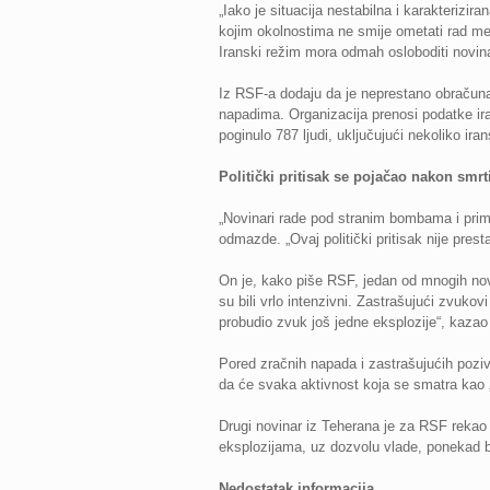
„Iako je situacija nestabilna i karakterizi
kojim okolnostima ne smije ometati rad medi
Iranski režim mora odmah osloboditi novinare
Iz RSF-a dodaju da je neprestano obračun
napadima. Organizacija prenosi podatke ira
poginulo 787 ljudi, uključujući nekoliko ir
Politički pritisak se pojačao nakon smrt
„Novinari rade pod stranim bombama i prima
odmazde. „Ovaj politički pritisak nije pres
On je, kako piše RSF, jedan od mnogih nov
su bili vrlo intenzivni. Zastrašujući zvuko
probudio zvuk još jedne eksplozije“, kazao 
Pored zračnih napada i zastrašujućih poziva
da će svaka aktivnost koja se smatra kao „
Drugi novinar iz Teherana je za RSF rekao 
eksplozijama, uz dozvolu vlade, ponekad bili
Nedostatak informacija