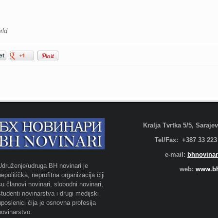
rld
Kralja Tvrtka 5/5, Saraj
Tel/Fax: +387 33 223
e-mail:
bhnovinar
Udruženje/udruga BH novinari je
web:
www.bh
nepolitička, neprofitna organizacija čiji
su članovi novinari, slobodni novinari,
studenti novinarstva i drugi medijski
uposlenici čija je osnovna profesija
novinarstvo.