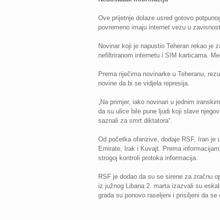
Ove prijetnje dolaze usred gotovo potpunog
povremeno imaju internet vezu u zavisnosti 
Novinar koji je napustio Teheran rekao je z
nefiltriranom internetu i SIM karticama. Me
Prema riječima novinarke u Teheranu, rezult
novine da bi se vidjela represija.
„Na primjer, iako novinari u jednim irans
da su ulice bile pune ljudi koji slave njego
saznali za smrt diktatora“.
Od početka ofanzive, dodaje RSF, Iran je 
Emirate, Irak i Kuvajt. Prema informacijama
strogoj kontroli protoka informacija.
RSF je dodao da su se sirene za zračnu opasn
iz južnog Libana 2. marta izazvali su eska
grada su ponovo raseljeni i prisiljeni da s