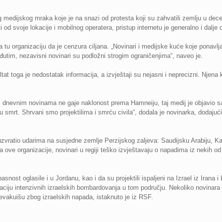
 medijskog mraka koje je na snazi ​​od protesta koji su zahvatili zemlju u dec
od svoje lokacije i mobilnog operatera, pristup internetu je generalno i dalje
a tu organizaciju da je cenzura ciljana. „Novinari i medijske kuće koje ponavlj
đutim, nezavisni novinari su podložni strogim ograničenjima“, naveo je.
at toga je nedostatak informacija, a izvještaji su nejasni i neprecizni. Njena k
kim dnevnim novinama ne gaje naklonost prema Hamneiju, taj medij je objavio 
vu smrt. Shrvani smo projektilima i smrću civila“, dodala je novinarka, dodajući
uzvratio udarima na susjedne zemlje Perzijskog zaljeva: Saudijsku Arabiju, K
 ove organizacije, novinari u regiji teško izvještavaju o napadima iz nekih od
ost oglasile i u Jordanu, kao i da su projektili ispaljeni na Izrael iz Irana i L
laciju intenzivnih izraelskih bombardovanja u tom području. Nekoliko novinar
e evakuišu zbog izraelskih napada, istaknuto je iz RSF.