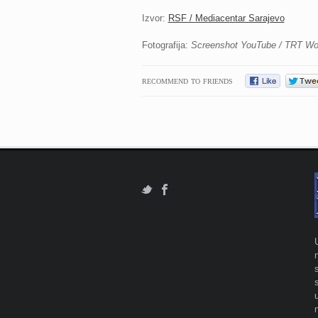
Izvor:
RSF /
Mediacentar Sarajevo
Fotografija:
Screenshot YouTube / TRT Wo
RECOMMEND TO FRIENDS