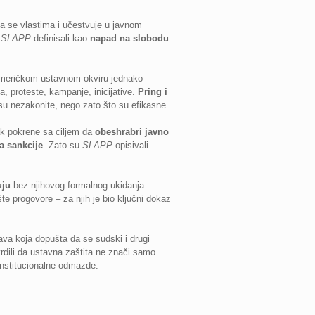
aća se vlastima i učestvuje u javnom
u
SLAPP
definisali kao
napad na slobodu
američkom ustavnom okviru jednako
, proteste, kampanje, inicijative.
Pring i
su nezakonite, nego zato što su efikasne.
ak pokrene sa ciljem da
obeshrabri javno
a sankcije
. Zato su
SLAPP
opisivali
uju
bez njihovog formalnog ukidanja.
te progovore – za njih je bio ključni dokaz
ava koja dopušta da se sudski i drugi
rdili da ustavna zaštita ne znači samo
institucionalne odmazde.