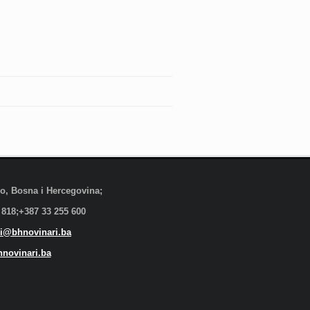
evo, Bosna i Hercegovina;
 818;+387 33 255 600
i@bhnovinari.ba
novinari.ba