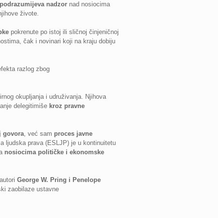
 podrazumijeva nadzor
nad nosiocima
jihove živote.
pke
pokrenute po istoj ili sličnoj činjeničnoj
ima, čak i novinari koji na kraju dobiju
efekta razlog zbog
rnog okupljanja i udruživanja. Njihova
vanje delegitimiše
kroz pravne
j govora
, već sam
proces javne
 ljudska prava (ESLJP) je u kontinuitetu
ma
nosiocima političke i ekonomske
autori
George W. Pring i Penelope
ki zaobilaze ustavne