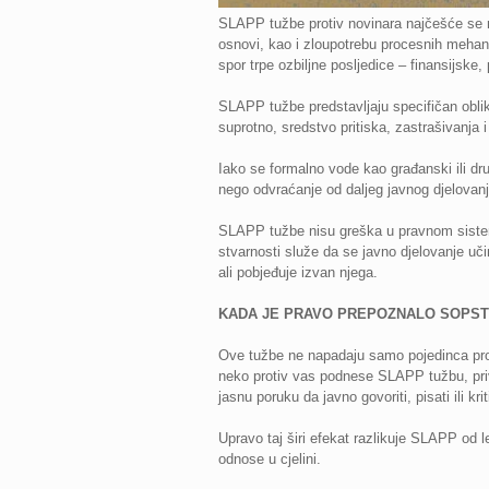
SLAPP tužbe protiv novinara najčešće se ma
osnovi, kao i zloupotrebu procesnih mehani
spor trpe ozbiljne posljedice – finansijske, 
SLAPP tužbe predstavljaju specifičan obli
suprotno, sredstvo pritiska, zastrašivanja i
Iako se formalno vode kao građanski ili drug
nego odvraćanje od daljeg javnog djelovanj
SLAPP tužbe nisu greška u pravnom sistemu
stvarnosti služe da se javno djelovanje uči
ali pobjeđuje izvan njega.
KADA JE PRAVO PREPOZNALO SOPS
Ove tužbe ne napadaju samo pojedinca proti
neko protiv vas podnese SLAPP tužbu, privid
jasnu poruku da javno govoriti, pisati ili kr
Upravo taj širi efekat razlikuje SLAPP od
odnose u cjelini.