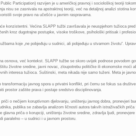
blic Participation) razvijen je u američkoj pravnoj i sociološkoj teoriji to
ja nisu se zasnivala na apstraktnoj teoriji, već na detaljnoj analizi stotina 
u koristili svoje pravo na učešće u javnim raspravama.
avajuće konzistentni. Većina SLAPP tužbi završavala je neuspjehom tužioca pr
 tuženih kroz dugotrajne postupke, visoke troškove, psihološki pritisak i profesi
 tužbama koje „ne pobjeđuju u sudnici, ali pobjeđuju u stvarnom životu“. Upravo
a osnova, već kontekst. SLAPP tužbe se skoro uvijek podnose povodom govora
štitu životne sredine, javni novac, zloupotrebu političke ili ekonomske moći ali
lovnih interesa tužioca. Suštinski, meta nikada nije samo tuženi. Meta je javno
 transformaciju javnog spora u privatni konflikt, pri čemu se fokus sa društv
ti prostor zaštite prava i postaje sredstvo disciplinovanja.
j priči o nečijem koruptivnom djelovanju, uništenju javnog dobra, pronevjeri b
udnika, publika se zabavlja analizom ličnosti autora takvih istraživačkih prič
 glavna priča o korupciji, uništenju životne sredine, zdravlja ljudi, pronevjer
 paralelno – u sudnici i u javnom prostoru.