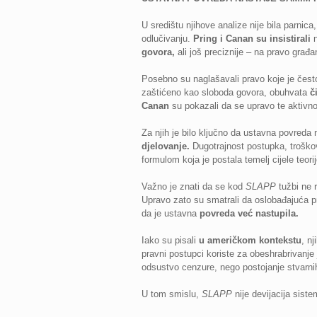
U središtu njihove analize nije bila parnica
odlučivanju.
Pring i Canan su insistirali
n
govora,
ali još preciznije – na pravo građ
Posebno su naglašavali pravo koje je čes
zaštićeno kao sloboda govora, obuhvata
č
Canan
su pokazali da se upravo te aktivnos
Za njih je bilo ključno da ustavna povreda
djelovanje.
Dugotrajnost postupka, troškovi
formulom koja je postala temelj cijele teori
Važno je znati da se kod
SLAPP
tužbi ne 
Upravo zato su smatrali da oslobađajuća 
da je ustavna
povreda već nastupila.
Iako su pisali
u američkom kontekstu
, n
pravni postupci koriste za obeshrabrivanje
odsustvo cenzure, nego postojanje stvarni
U tom smislu,
SLAPP
nije devijacija sist