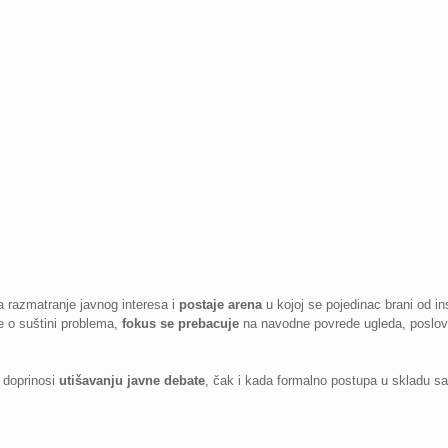
a razmatranje javnog interesa i
postaje arena
u kojoj se pojedinac brani od ins
e o suštini problema,
fokus se prebacuje
na navodne povrede ugleda, poslovne
 doprinosi
utišavanju javne debate
, čak i kada formalno postupa u skladu sa