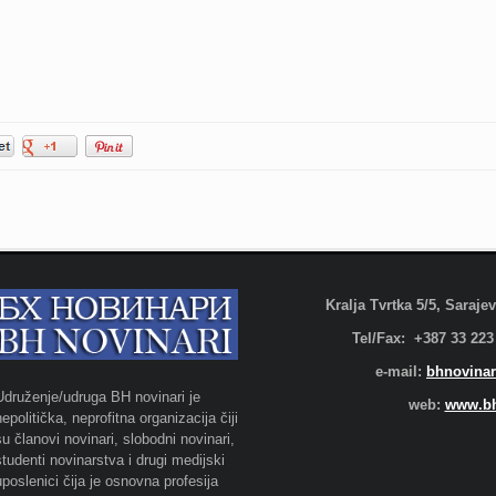
Kralja Tvrtka 5/5, Saraj
Tel/Fax: +387 33 223
e-mail:
bhnovinar
Udruženje/udruga BH novinari je
web:
www.bh
nepolitička, neprofitna organizacija čiji
su članovi novinari, slobodni novinari,
studenti novinarstva i drugi medijski
uposlenici čija je osnovna profesija