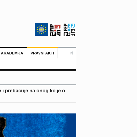
 AKADEMIJA
PRAVNI AKTI
Ankara, 19. juni 2026. – Predstavni
i prebacuje na onog ko je o