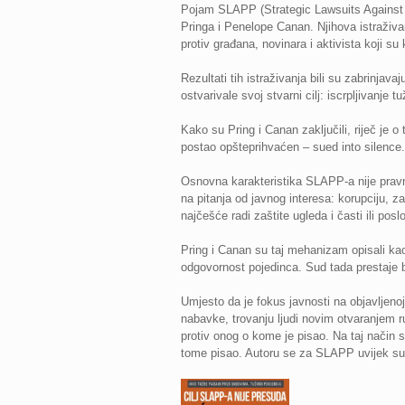
Pojam SLAPP (Strategic Lawsuits Against Pu
Pringa i Penelope Canan. Njihova istraživan
protiv građana, novinara i aktivista koji s
Rezultati tih istraživanja bili su zabrinj
ostvarivale svoj stvarni cilj: iscrpljivanje
Kako su Pring i Canan zaključili, riječ je o
postao opšteprihvaćen – sued into silence.
Osnovna karakteristika SLAPP-a nije pravn
na pitanja od javnog interesa: korupciju, za
najčešće radi zaštite ugleda i časti ili pos
Pring i Canan su taj mehanizam opisali kao
odgovornost pojedinca. Sud tada prestaje bi
Umjesto da je fokus javnosti na objavljeno
nabavke, trovanju ljudi novim otvaranjem r
protiv onog o kome je pisao. Na taj način se
tome pisao. Autoru se za SLAPP uvijek sudi