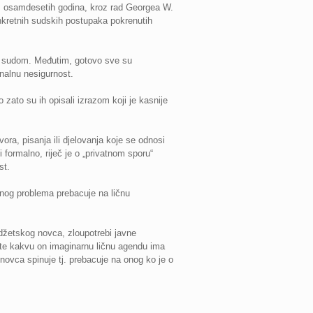
kom osamdesetih godina, kroz rad Georgea W.
konkretnih sudskih postupaka pokrenutih
ed sudom. Međutim, gotovo sve su
onalnu nesigurnost.
 zato su ih opisali izrazom koji je kasnije
, pisanja ili djelovanja koje se odnosi
 formalno, riječ je o „privatnom sporu“
st.
enog problema prebacuje na ličnu
udžetskog novca, zloupotrebi javne
a te kakvu on imaginarnu ličnu agendu ima
e novca spinuje tj. prebacuje na onog ko je o