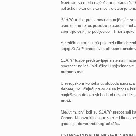
Novinari
su među najčešćim metama
SL
političke i ekonomske moći, otvaranje tema 
SLAPP
tužbe protiv novinara najčešće se
osnovi, kao i
zloupotrebu
procesnih mehani
spor trpe ozbiljne posljedice –
finansijske,
Američki autori su još prije nekoliko decen
kojeg
SLAPP
predstavlja
efikasno sredstv
SLAPP
tužbe predstavljaju sistemski napa
opasnost ne leži isključivo u pojedinačnim
mehanizme.
U evropskom kontekstu, sloboda izražavanj
debate,
uključujući pravo da se iznose kri
naglašavao da ova sloboda obuhvata i izraž
moći.
Međutim, prvi koji su
SLAPP
prepoznali ka
Canan
. Njihova ključna teza nije bila da
garancije
demokratskog učešća.
USTAVNA POVREDA NASTAJE SAMIM