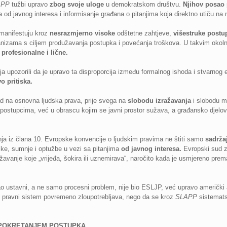
APP
tužbi upravo
zbog svoje uloge
u demokratskom društvu.
Njihov posao
od javnog interesa i informisanje građana o pitanjima koja direktno utiču na n
 manifestuju kroz
nesrazmjerno visoke
odštetne zahtjeve,
višestruke postu
zama s ciljem produžavanja postupka i povećanja troškova. U takvim okolnost
 profesionalne i lične.
ija upozorili da je upravo ta disproporcija između formalnog ishoda i stvarnog 
o pritiska.
d na osnovna ljudska prava, prije svega na
slobodu izražavanja
i slobodu mi
 postupcima, već u obrascu kojim se javni prostor sužava, a građansko djelo
a iz člana 10. Evropske konvencije o ljudskim pravima ne štiti samo
sadrža
tike, sumnje i optužbe u vezi sa pitanjima
od javnog interesa.
Evropski sud za
avanje koje „vrijeđa, šokira ili uznemirava“, naročito kada je usmjereno pre
o ustavni, a ne samo procesni problem, nije bio ESLJP, već upravo američki 
 se pravni sistem povremeno zloupotrebljava, nego da se kroz
SLAPP
sistemats
 POKRETANJEM POSTUPKA