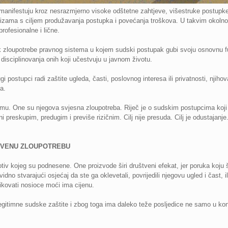
nifestuju kroz nesrazmjerno visoke odštetne zahtjeve, višestruke postupke pok
zama s ciljem produžavanja postupka i povećanja troškova. U takvim okolnosti
profesionalne i lične.
k zloupotrebe pravnog sistema u kojem sudski postupak gubi svoju osnovnu fu
 disciplinovanja onih koji učestvuju u javnom životu.
i postupci radi zaštite ugleda, časti, poslovnog interesa ili privatnosti, njiho
a.
. One su njegova svjesna zloupotreba. Riječ je o sudskim postupcima koji s
ni preskupim, predugim i previše rizičnim. Cilj nije presuda. Cilj je odustaja
TVENU ZLOUPOTREBU
v kojeg su podnesene. One proizvode širi društveni efekat, jer poruka koju 
no stvarajući osjećaj da ste ga oklevetali, povrijedili njegovu ugled i čast, il
itikovati nosioce moći ima cijenu.
 legitimne sudske zaštite i zbog toga ima daleko teže posljedice ne samo u 