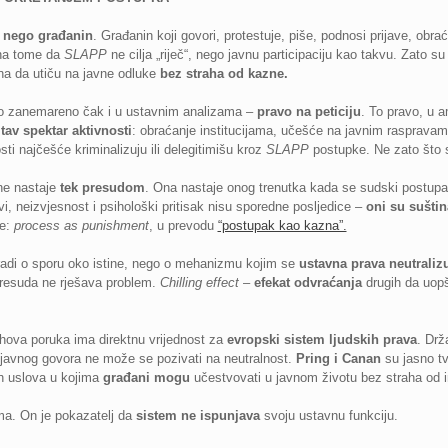
,
nego građanin
. Građanin koji govori, protestuje, piše, podnosi prijave, obr
a tome da
SLAPP
ne cilja „riječ“, nego javnu participaciju kao takvu. Zato s
ana da utiču na javne odluke
bez straha od kazne.
to zanemareno čak i u ustavnim analizama –
pravo na peticiju
. To pravo, u 
itav spektar aktivnosti
: obraćanje institucijama, učešće na javnim raspravama
ti najčešće kriminalizuju ili delegitimišu kroz
SLAPP
postupke. Ne zato što 
 ne nastaje
tek presudom
. Ona nastaje onog trenutka kada se sudski postup
, neizvjesnost i psihološki pritisak nisu sporedne posljedice –
oni su suštin
je:
process as punishment
, u prevodu
“postupak kao kazna”.
radi o sporu oko istine, nego o mehanizmu kojim se
ustavna prava neutraliz
presuda ne rješava problem.
Chilling effect
–
efekat odvraćanja
drugih da uopš
jihova poruka ima direktnu vrijednost za
evropski sistem ljudskih prava
. Drž
 javnog govora ne može se pozivati na neutralnost.
Pring i Canan
su jasno tv
h uslova u kojima
građani mogu
učestvovati u javnom životu bez straha od 
ema. On je pokazatelj da
sistem ne ispunjava
svoju ustavnu funkciju.