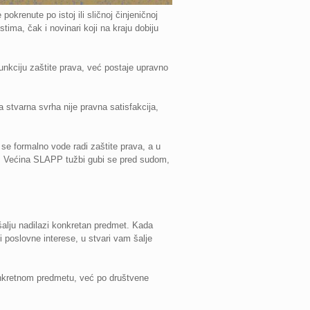
renute po istoj ili sličnoj činjeničnoj
ma, čak i novinari koji na kraju dobiju
nkciju zaštite prava, već postaje upravno
va stvarna svrha nije pravna satisfakcija,
e formalno vode radi zaštite prava, a u
nje. Većina SLAPP tužbi gubi se pred sudom,
šalju nadilazi konkretan predmet. Kada
i poslovne interese, u stvari vam šalje
konkretnom predmetu, već po društvene