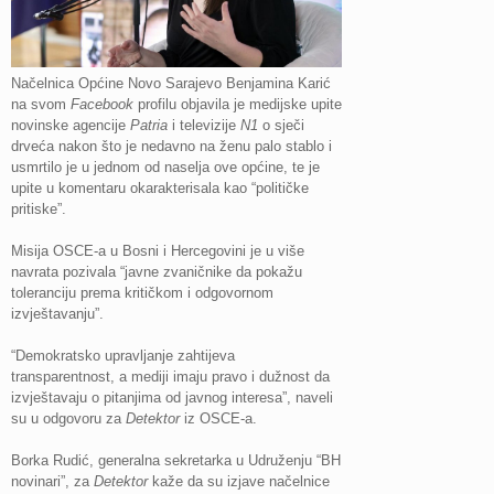
Načelnica Općine Novo Sarajevo Benjamina Karić
na svom
Facebook
profilu objavila je medijske upite
novinske agencije
Patria
i televizije
N1
o sječi
drveća nakon što je nedavno na ženu palo stablo i
usmrtilo je u jednom od naselja ove općine, te je
upite u komentaru okarakterisala kao “političke
pritiske”.
Misija OSCE-a u Bosni i Hercegovini je u više
navrata pozivala “javne zvaničnike da pokažu
toleranciju prema kritičkom i odgovornom
izvještavanju”.
“Demokratsko upravljanje zahtijeva
transparentnost, a mediji imaju pravo i dužnost da
izvještavaju o pitanjima od javnog interesa”, naveli
su u odgovoru za
Detektor
iz OSCE-a.
Borka Rudić, generalna sekretarka u Udruženju “BH
novinari”, za
Detektor
kaže da su izjave načelnice