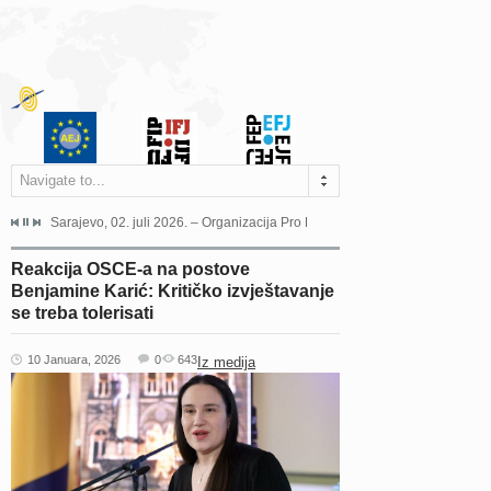
Navigate to...
jeća Grada Sarajeva povodom Dana Sarajeva dugogodišnjoj...
Sarajevo, 02. juli 2026. – Organizacija Pro Educa juče je uspješno održala 
Ankara, 19. juni 2026. – Preds
Reakcija OSCE-a na postove
Benjamine Karić: Kritičko izvještavanje
se treba tolerisati
10 Januara, 2026
0
643
Iz medija