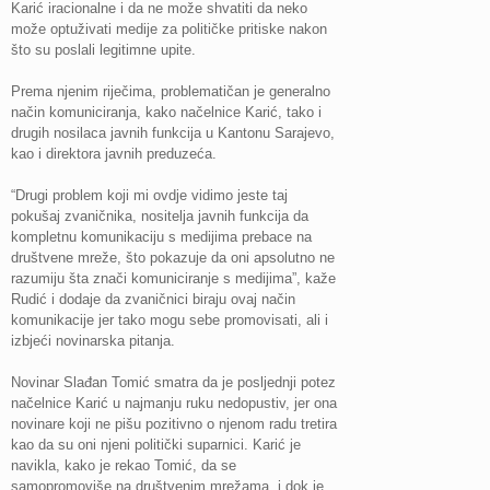
Karić iracionalne i da ne može shvatiti da neko
može optuživati medije za političke pritiske nakon
što su poslali legitimne upite.
Prema njenim riječima, problematičan je generalno
način komuniciranja, kako načelnice Karić, tako i
drugih nosilaca javnih funkcija u Kantonu Sarajevo,
kao i direktora javnih preduzeća.
“Drugi problem koji mi ovdje vidimo jeste taj
pokušaj zvaničnika, nositelja javnih funkcija da
kompletnu komunikaciju s medijima prebace na
društvene mreže, što pokazuje da oni apsolutno ne
razumiju šta znači komuniciranje s medijima”, kaže
Rudić i dodaje da zvaničnici biraju ovaj način
komunikacije jer tako mogu sebe promovisati, ali i
izbjeći novinarska pitanja.
Novinar Slađan Tomić smatra da je posljednji potez
načelnice Karić u najmanju ruku nedopustiv, jer ona
novinare koji ne pišu pozitivno o njenom radu tretira
kao da su oni njeni politički suparnici. Karić je
navikla, kako je rekao Tomić, da se
samopromoviše na društvenim mrežama, i dok je