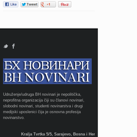
Udruženje/udruga BH novinari je nepolitička,
neprofitna organizacija čiji su članovi novinari,
slobodni novinari, studenti novinarstva i drugi
medijski uposlenici čija je osnovna profesija
novinarstvo.
Kralja Tvrtka 5/5, Sarajevo, Bosna i Hercegovina;