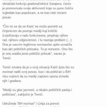
obnašala funkciju gradonačelnice Sarajeva, često
je promovisala svoje aktivnosti koje su puno češće
izgledale kao populizam, a ne kao neki stvarni
posao.
“Čini mi se da se Karić ne može pomiriti sa
činjenicom da postoje mediji koji kritički
izvještavaju o radu funkcionera, propituju njihov
rad, njihovu odgovornost, i tu nastaje problem (…)
Ona je sasvim legitimne novinarske upite označila
kao akt političkih pritisaka. To je nonsens. Ono što
je ona uradila jeste politički pritisak”, naveo je
Tomić.
Tomić smatra da je u ovoj situaciji Karić ljuta što su
novinari radili svoj posao, kao i da političari u BiH
nisu svjesni da su mediji zapravo spona između
njih i građana.
“Mediji su glas javnosti, a nikako političkih partija i
političara”, zaključio je Tomić.
Udruženje “BH novinari” i Linija za pomoć