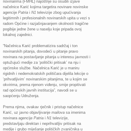
novinarima (FMHL) najoštrije su osudili izjave
načelnice Karić kojima targetira novinare novinske
agencije
Patria
i
N1
televizije zbog upućivanja
legitimnih i profesionalnih novinarskih upita u vezi s
radom Općine i razjašnjavanjem okolnosti tragične
pogibije jedne žene u naselju koje pripada ovoj
lokalnoj zajednici.
“Načelnica Karić problematizira sadržaj i ton
novinarskih pitanja, dovodeći u pitanje pravo
novinara na postavljanje pitanja u interesu javnosti i
optužujući medije za ‘politički pritisak’ na nju i
općinske službe. Načelnica Karić je u maniru
rigidnih i nedemokratskih političara dijelila lekcije o
‘prihvatljivim’ novinarskim pitanjima, te u kojim se
okvirima, prema njenom viđenju, smije propitivati
rad općinskih javnih institucija”, navodi se u
saopćenju Udruženja.
Prema njima, ovakav rječnik i pristup načelnice
Karić, uz javno objavljivanje
mailova
sa imenima
novinara agencije
Patria
i
N1
televizije,
predstavljaju direktan i neprihvatljiv pritisak na
medije i grubo miješanje političkih zvaničnika u