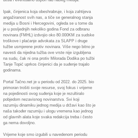
Ipak, činjenica koja obeshrabruje, i koja zahtijeva
angažiranost svih nas, a tiče se generalnog stanja
medija u Bosni i Hercegovini, ogleda se u tome da
je u posljednjih nekoliko godina Fond za odbranu
novinara (FMHL) izdvojio oko 80.000KM za sudske
troškove i plaćanje advokata za SLAPP i druge
tužbe usmjerene protiv novinara. Više nego bitno je
navesti da nijedna tužba ove vrste nije izgubljena
na sudu, čak ni ona protiv Milorada Dodika po tužbi
Tanje Topić uprkos činjenici da je suđenje trajalo
godinama.
Portal Tačno.net je u periodu od 2022. do 2025. bio
primoran trošiti svoje resurse, svoj fokus i vrijeme
na pojedinosti ovog suđenja koje je rezultiralo
pobjedom nezavisnog novinarstva. Svi koji
razumiju dinamiku jednog medija u državi kao što je
naša također razumiju i ulogu vremena kao jednog
od glavnih alata koje svaka redakcija treba i često
ga nema dovoljno.
Vrijeme koje smo izgubili u navedenom periodu