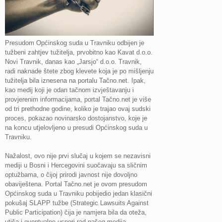
Presudom Općinskog suda u Travniku odbijen je
tužbeni zahtjev tužitelja, prvobitno kao Kavat d.o.o.
Novi Travnik, danas kao „Jarsjo“ d.o.o. Travnik,
radi naknade štete zbog klevete koja je po mišljenju
tužitelja bila iznesena na portalu Tačno.net. Ipak,
kao medij koji je odan tačnom izvještavanju i
provjerenim informacijama, portal Tačno.net je više
od tri prethodne godine, koliko je trajao ovaj sudski
proces, pokazao novinarsko dostojanstvo, koje je
na koncu utjelovljeno u presudi Općinskog suda u
Travniku.
Nažalost, ovo nije prvi slučaj u kojem se nezavisni
mediji u Bosni i Hercegovini suočavaju sa sličnim
optužbama, o čijoj prirodi javnost nije dovoljno
obaviještena. Portal Tačno.net je ovom presudom
Općinskog suda u Travniku pobijedio jedan klasični
pokušaj SLAPP tužbe (Strategic Lawsuits Against
Public Participation) čija je namjera bila da oteža,
utiša i eventualno uspori rad našeg medija.