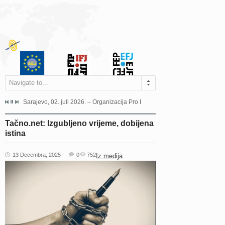
Navigate to...
jeća Grada Sarajeva povodom Dana Sarajeva dugogodišnjoj...
Sarajevo, 02. juli 2026. – Organizacija Pro Educa juče je uspješno održala 
Ankara, 19. juni 2026. – Preds
Tačno.net: Izgubljeno vrijeme, dobijena
istina
13 Decembra, 2025
0
752
Iz medija