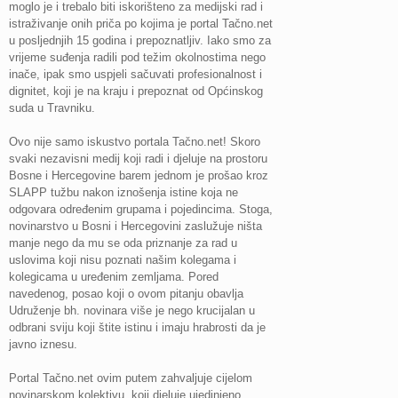
moglo je i trebalo biti iskorišteno za medijski rad i
istraživanje onih priča po kojima je portal Tačno.net
u posljednjih 15 godina i prepoznatljiv. Iako smo za
vrijeme suđenja radili pod težim okolnostima nego
inače, ipak smo uspjeli sačuvati profesionalnost i
dignitet, koji je na kraju i prepoznat od Općinskog
suda u Travniku.
Ovo nije samo iskustvo portala Tačno.net! Skoro
svaki nezavisni medij koji radi i djeluje na prostoru
Bosne i Hercegovine barem jednom je prošao kroz
SLAPP tužbu nakon iznošenja istine koja ne
odgovara određenim grupama i pojedincima. Stoga,
novinarstvo u Bosni i Hercegovini zaslužuje ništa
manje nego da mu se oda priznanje za rad u
uslovima koji nisu poznati našim kolegama i
kolegicama u uređenim zemljama. Pored
navedenog, posao koji o ovom pitanju obavlja
Udruženje bh. novinara više je nego krucijalan u
odbrani sviju koji štite istinu i imaju hrabrosti da je
javno iznesu.
Portal Tačno.net ovim putem zahvaljuje cijelom
novinarskom kolektivu, koji djeluje ujedinjeno,