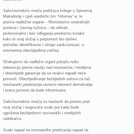
SafeJournalists mreža podržava kolege u Sjevernoj
Makedoniji i cijeli urednički tim “Infomax”-a, te
poziva nadležne organe – Ministarstvo unutrašnjih
poslova i Javnog tužioca – da odmah,
profesionalno i bez odlaganja preduzmu korake
kako bi ovaj slučaj u potpunosti bio riješen,
počinilac identifikovan i strogo sankcionisan, a
novinarima obezbijeđena zaštita.
Očekujemo da nadležni organi pokažu nultu
toleranciju prema nasilju nad novinarima i medijima
i obezbijede garancije da se ovakvi napadi neće
ponoviti. Obezbjeđivanje bezbjednih uslova za rad
novinara/ki predstavlja osnovni element demokratije
i prava javnosti da bude informisana.
SafeJournalists mreža će nastaviti da pomno prati
ovaj slučaj i reagovaće svaki put kada bude
ugrožena bezbjednost novinara/ki i medijskih
radnika/ca.
Svaki napad na novinare/ke predstavlja napad na