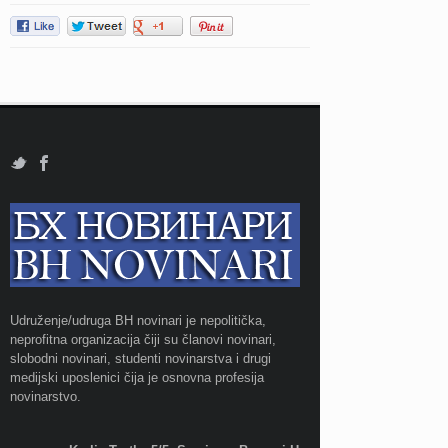
Udruženje/udruga BH novinari je nepolitička,
neprofitna organizacija čiji su članovi novinari,
slobodni novinari, studenti novinarstva i drugi
medijski uposlenici čija je osnovna profesija
novinarstvo.