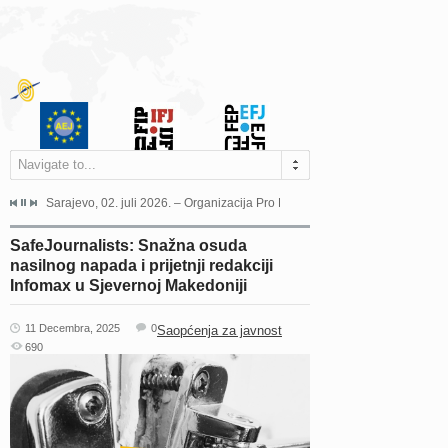
Navigate to...
jeća Grada Sarajeva povodom Dana Sarajeva dugogodišnjoj...
Sarajevo, 02. juli 2026. – Organizacija Pro Educa juče je uspješno održala 
Ankara, 19. juni 2026. – Preds
SafeJournalists: Snažna osuda
nasilnog napada i prijetnji redakciji
Infomax u Sjevernoj Makedoniji
11 Decembra, 2025
0
Saopćenja za javnost
690