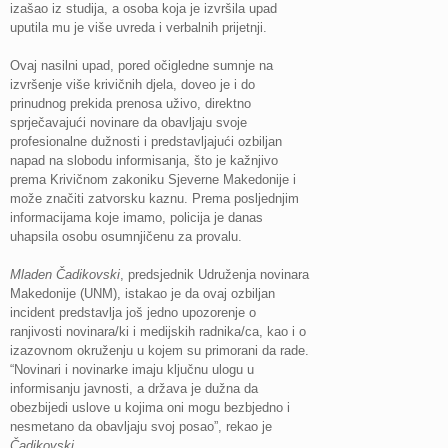
izašao iz studija, a osoba koja je izvršila upad
uputila mu je više uvreda i verbalnih prijetnji.
Ovaj nasilni upad, pored očigledne sumnje na
izvršenje više krivičnih djela, doveo je i do
prinudnog prekida prenosa uživo, direktno
sprječavajući novinare da obavljaju svoje
profesionalne dužnosti i predstavljajući ozbiljan
napad na slobodu informisanja, što je kažnjivo
prema Krivičnom zakoniku Sjeverne Makedonije i
može značiti zatvorsku kaznu. Prema posljednjim
informacijama koje imamo, policija je danas
uhapsila osobu osumnjičenu za provalu.
Mladen Čadikovski
, predsjednik Udruženja novinara
Makedonije (UNM), istakao je da ovaj ozbiljan
incident predstavlja još jedno upozorenje o
ranjivosti novinara/ki i medijskih radnika/ca, kao i o
izazovnom okruženju u kojem su primorani da rade.
“Novinari i novinarke imaju ključnu ulogu u
informisanju javnosti, a država je dužna da
obezbijedi uslove u kojima oni mogu bezbjedno i
nesmetano da obavljaju svoj posao”, rekao je
Čadikovski
.