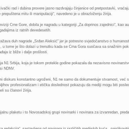
aživački rad i dubina provere jasno razdvajaju činjenice od pretpostavki, vrać
prepuštena mitu ili manipulaciji“, navedeno je u obrazloženju žirija.
viziji Crne Gore, dobila je nagradu u kategoriji „Za doprinos zajednici“, kao 
ađajima iz ratnih devedesetih.
dražava duh nagrade „Srđan Aleksić“ jer je potresno svjedočanstvo o humanosti,
ri, u tome je što dolazi u trenutku kada se Crna Gora suočava sa snažnim poku
ja iz bliže i dalje prošlosti.
izija N1 Srbija, koja je tokom protekle godine pokazala da nezavisno novinarst
osi NDNV.
ni diskurs konstantno ugroženi, N1 ne samo da dokumentuje stvarnost, već stv
 Njihov profesionalizam i etička doslednost pokazuju da mediji mogu biti posled
i su članovi žirija.
ecijalnu plaketu i to Novosadskoj grupi novinarki i novinara za izvanredan, pred
edakcija“, sastavljena od novinara iz različitih medijskih kuća, „najslikovitij