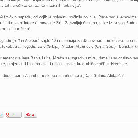
vitet i uređivačke razlike matičnih redakcija“.
9 fizičkih napada, od kojih je polovinu počinila policija. Rade pod šljemovima 
u i štite javni interes“, naveo je žiri. „Zahvaljujući njima, slike iz Novog Sada o
korupciju režima“.
radu „Srđan Aleksić“ stiglo 40 nominacija za 33 novinara i novinarke te sedam
vatska), Ana Hegediš Lalić (Srbija), Vladan Mićunović (Crna Gora) i Borislav K
arlament građana Banja Luka, Mreža za izgradnju mira, Nazavisno društvo novi
e, umjetnosti i tolerancije „Lupiga – svijet kroz obične oči“ iz Hrvatske.
 decembar u Zagrebu, u sklopu manifestacije „Dani Srđana Aleksića“.