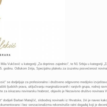
 Mila Vukčević u kategoriji „Za doprinos zajednici“, te N1 Srbija u kategoriji „
5. godinu. Odlukom žirija, Specijalnu plaketu za izuzetnu posvećenost novi
ić“ se dodjeljuje za profesionalno i društveno odgovorno medijsko izvještava
štiti ljudskih prava, uključivanju marginalizovanih i ranjivih grupa, rodnoj ravn
), te za iskazanu novinarsku hrabrost, objavilo je Nezavisno društvo novinara V
 dodijeli Barbari Matejčić, slobodnoj novinarki iz Hrvatske, žiri je naveo kako
kumentovano i bez senzacionalizma rekonstruiše ratni događaj koji je decenij