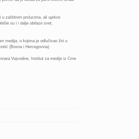
i u zaštitnim prslucima, ali uprkos
bišle su i i dalje obilaze svet,
 medija, o kojima je odlučivao žiri u
ontić (Bosna i Hercegovina).
nara Vojvodine, Institut za medije iz Crne