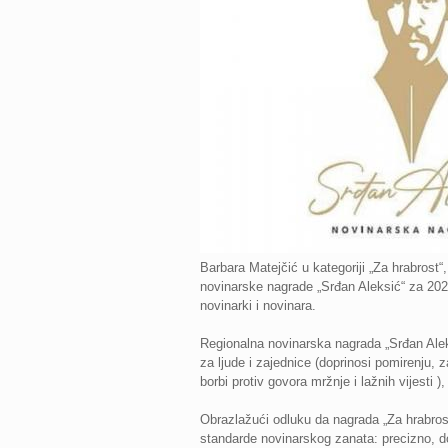
Barbara Matejčić u kategoriji „Za hrabrost“,
novinarske nagrade „Srđan Aleksić“ za 202
novinarki i novinara.
Regionalna novinarska nagrada „Srđan Aleks
za ljude i zajednice (doprinosi pomirenju, za
borbi protiv govora mržnje i lažnih vijesti 
Obrazlažući odluku da nagrada „Za hrabrost“
standarde novinarskog zanata: precizno, do