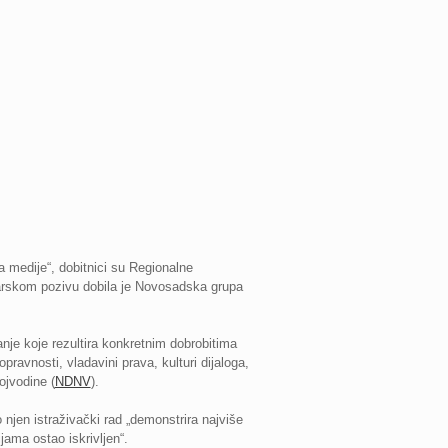
Za medije“, dobitnici su Regionalne
narskom pozivu dobila je Novosadska grupa
nje koje rezultira konkretnim dobrobitima
opravnosti, vladavini prava, kulturi dijaloga,
ojvodine (
NDNV
).
 njen istraživački rad „demonstrira najviše
ama ostao iskrivljen“.