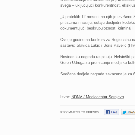
svega – uključujući konkurentnost, ekskluzi
„U proteklih 12 meseci na njih je izvršeno 8
pritiscima i nasilju, ostaju dosljedni kodeks
dokumentujući beskrupuloznost, kriminal i 
Ove je godine na konkurs za Regionalnu nag
sastavu: Slavica Lukić i Boris Pavelić (Hr
Novinarsku nagradu raspisuju: Helsinški p
Gore i Udruga za promicanje medijske kultur
Svečana dodjela nagrada zakazana je za 6.
Izvor:
NDNV /
Mediacentar Sarajevo
RECOMMEND TO FRIENDS