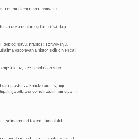
ajući nas na elementarnu obavezu
autorica dokumentarnog filma
Brat
, koji
 dobročinstvu, hrabrosti i žrtvovanju.
šajima osporavanja historijskih činjenica i
vo nije luksuz, već neophodan stub
ara prostor za kritičko promišljanje,
nja linija odbrane demokratskih principa – i
an i solidaran rad tokom studentskih
i primer da je borba za javni interes iznad