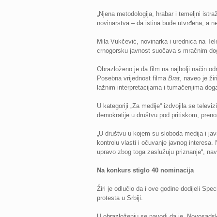
„Njena metodologija, hrabar i temeljni istr
novinarstva – da istina bude utvrđena, a ne 
Mila Vukčević, novinarka i urednica na Tele
crnogorsku javnost suočava s mračnim dog
Obrazloženo je da film na najbolji način o
Posebna vrijednost filma
Brat
, naveo je ži
lažnim interpretacijama i tumačenjima događa
U kategoriji „Za medije“ izdvojila se telev
demokratije u društvu pod pritiskom, pren
„U društvu u kojem su sloboda medija i jav
kontrolu vlasti i očuvanje javnog interesa.
upravo zbog toga zaslužuju priznanje“, navel
Na konkurs stiglo 40 nominacija
Žiri je odlučio da i ove godine dodijeli Sp
protesta u Srbiji.
U obrazloženju se navodi da je „Novosadska r