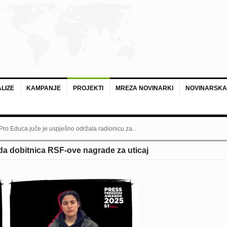
LIZE
KAMPANJE
PROJEKTI
MREZA NOVINARKI
NOVINARSKA
 Pro Educa juče je uspješno održala radionicu za...
a dobitnica RSF-ove nagrade za uticaj