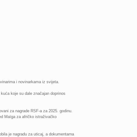
inarima i novinarkama iz svijeta.
 kuća koje su dale značajan doprinos
minovani za nagrade RSF-a za 2025. godinu.
ed Maïga za afričko istraživačko
obila je nagradu za uticaj, a dokumentarna