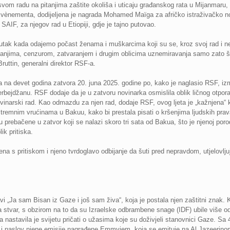
vom radu na pitanjima zaštite okoliša i uticaju građanskog rata u Mijanmaru, 
Évènementa, dodijeljena je nagrada Mohamed Maïga za afričko istraživačko nov
AIF, za njegov rad u Etiopiji, gdje je tajno putovao.
utak kada odajemo počast ženama i muškarcima koji su se, kroz svoj rad i n
anjima, cenzurom, zatvaranjem i drugim oblicima uznemiravanja samo zato što 
Bruttin, generalni direktor RSF-a.
a na devet godina zatvora 20. juna 2025. godine po, kako je naglasio RSF, iz
erbejdžanu. RSF dodaje da je u zatvoru novinarka osmislila oblik ličnog otpo
vinarski rad. Kao odmazdu za njen rad, dodaje RSF, ovog ljeta je „kažnjena“ ka
tremnim vrućinama u Bakuu, kako bi prestala pisati o kršenjima ljudskih prav
 prebačene u zatvor koji se nalazi skoro tri sata od Bakua, što je njenoj poro
ik pritiska.
a s pritiskom i njeno tvrdoglavo odbijanje da šuti pred nepravdom, utjelovlju
vi „Ja sam Bisan iz Gaze i još sam živa“, koja je postala njen zaštitni znak. 
ala stvar, s obzirom na to da su Izraelske odbrambene snage (IDF) ubile više o
astavila je svijetu pričati o užasima koje su doživjeli stanovnici Gaze. Sa 4
je i naslov njene emisije nagrađene Emmyjem, koja se emituje na Al Jazeerin