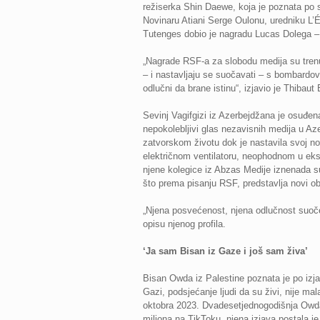
režiserka Shin Daewe, koja je poznata po s
Novinaru Atiani Serge Oulonu, uredniku L’
Tutenges dobio je nagradu Lucas Dolega – S
„Nagrade RSF-a za slobodu medija su tren
– i nastavljaju se suočavati – s bombardov
odlučni da brane istinu“, izjavio je Thibaut 
Sevinj Vagifgizi iz Azerbejdžana je osuđen
nepokolebljivi glas nezavisnih medija u Az
zatvorskom životu dok je nastavila svoj no
električnom ventilatoru, neophodnom u eks
njene kolegice iz Abzas Medije iznenada su
što prema pisanju RSF, predstavlja novi obl
„Njena posvećenost, njena odlučnost suočen
opisu njenog profila.
‘Ja sam Bisan iz Gaze i još sam živa’
Bisan Owda iz Palestine poznata je po izja
Gazi, podsjećanje ljudi da su živi, nije m
oktobra 2023. Dvadesetjednogodišnja Owda n
miliona na TikToku, njena izjava postala 