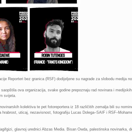
ije Reporteri bez granica (RSF) dodijeljene su nagrade za slobodu medija nov
saopštila ova organizacija, svake godine prepoznaju rad novinara i medijskih
m svijeta.
ovinarskih kolektiva te pet fotoreportera iz 18 različitih zemalja bili su no
za hrabrost, uticaj, nezavisnost, fotografiju Lucas Dolega–SAIF i RSF–Moham
Vagifgizi, glavnoj urednici Abzas Media. Bisan Owda, palestinska novinarka, d