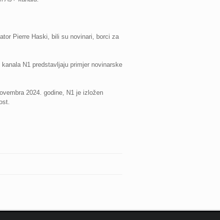
or Pierre Haski, bili su novinari, borci za
g kanala N1 predstavljaju primjer novinarske
novembra 2024. godine, N1 je izložen
ost.