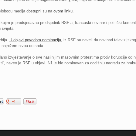
 slobodu medija dostupni su na
ovom linku
.
 kojim je predsjedavao predsjednik RSF-a, francuski novinar i politički komentat
 svijeta.
rbija.
U objavi povodom nominacija
, iz RSF su naveli da novinari televizijsko
na najnižem nivou do sada.
zdano izvještavanje o sve nasilnijim masovnim protestima protiv korupcije od 
asti”, naveo je RSF u objavi. N1 je bio nominovan za godišnju nagradu za hrabr