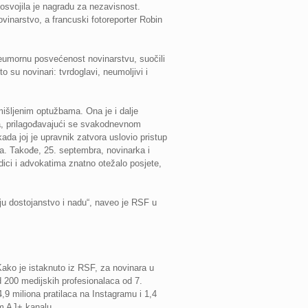
osvojila je nagradu za nezavisnost.
inarstvo, a francuski fotoreporter Robin
eumornu posvećenost novinarstvu, suočili
su novinari: tvrdoglavi, neumoljivi i
mišljenim optužbama. Ona je i dalje
ra, prilagođavajući se svakodnevnom
da joj je upravnik zatvora uslovio pristup
a. Takođe, 25. septembra, novinarka i
dici i advokatima znatno otežalo posjete,
ju dostojanstvo i nadu“, naveo je RSF u
Kako je istaknuto iz RSF, za novinara u
d 200 medijskih profesionalaca od 7.
,9 miliona pratilaca na Instagramu i 1,4
om AJ+ kanalu.