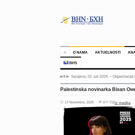
O NAMA
AKTUELNOSTI
ANA
BHS
Sarajevo, 02. juli 2026. – Organizacija
Palestinska novinarka Bisan Owd
17 Novembra, 2025
0
711
Iz medija