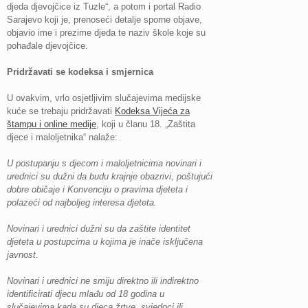
djeda djevojčice iz Tuzle“, a potom i portal Radio
Sarajevo koji je, prenoseći detalje sporne objave,
objavio ime i prezime djeda te naziv škole koje su
pohađale djevojčice.
Pridržavati se kodeksa i smjernica
U ovakvim, vrlo osjetljivim slučajevima medijske
kuće se trebaju pridržavati
Kodeksa Vijeća za
štampu i online medije
, koji u članu 18. „Zaštita
djece i maloljetnika“ nalaže:
U postupanju s djecom i maloljetnicima novinari i
urednici su dužni da budu krajnje obazrivi, poštujući
dobre običaje i Konvenciju o pravima djeteta i
polazeći od najboljeg interesa djeteta.
Novinari i urednici dužni su da zaštite identitet
djeteta u postupcima u kojima je inače isključena
javnost.
Novinari i urednici ne smiju direktno ili indirektno
identificirati djecu mlađu od 18 godina u
slučajevima kada su djeca žrtve, svjedoci ili