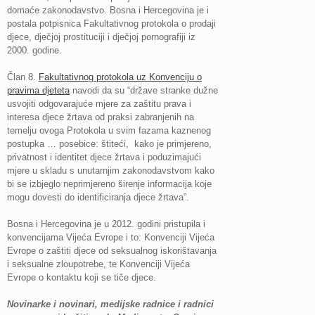
domaće zakonodavstvo. Bosna i Hercegovina je i
postala potpisnica Fakultativnog protokola o prodaji
djece, dječjoj prostituciji i dječjoj pornografiji iz
2000. godine.
Član 8.
Fakultativnog protokola uz Konvenciju o
pravima djeteta
navodi da su “države stranke dužne
usvojiti odgovarajuće mjere za zaštitu prava i
interesa djece žrtava od praksi zabranjenih na
temelju ovoga Protokola u svim fazama kaznenog
postupka … posebice: štiteći, kako je primjereno,
privatnost i identitet djece žrtava i poduzimajući
mjere u skladu s unutarnjim zakonodavstvom kako
bi se izbjeglo neprimjereno širenje informacija koje
mogu dovesti do identificiranja djece žrtava”.
Bosna i Hercegovina je u 2012. godini pristupila i
konvencijama Vijeća Evrope i to: Konvenciji Vijeća
Evrope o zaštiti djece od seksualnog iskorištavanja
i seksualne zloupotrebe, te Konvenciji Vijeća
Evrope o kontaktu koji se tiče djece.
Novinarke i novinari, medijske radnice i radnici