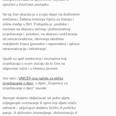
optuženi u krivičnom postupku.
Na taj član ukazala je u svojoj objavi na društvenim
mrežama i Žalbena komisija Vijeća za štampu i
online medije u BiH. Podsjetila je „urednike i
novinare na obavezu etičnog i profesionalnog
izvještavanja i, posebno, na obavezu uzdržavanja
od senzacionalizma, otkrivanja identiteta
maloljetnih žrtava (posredno i neposredno) i njihove
retraumatizacije i etiketiranja“.
Uputili su apel urednicima i novinarima koji
izvještavaju o ovom slučaju da to čine na
odgovoran način i u interesu javnosti.
Isto tako i
UNICEF-ova načela za etičko
izvještavanje o djeci
, u dijelu „Smjernice za
izvještavanje o djeci“ navode:
Nemojte dodatno obilježavati niti jedno dijete;
izbjegavajte svrstavanje ili opise koji dijete izlažu
odmazdi – uključujući dodatnu fizičku ili psihičku
patnju, ili doživotno zlostavljanje, diskriminaciju ili