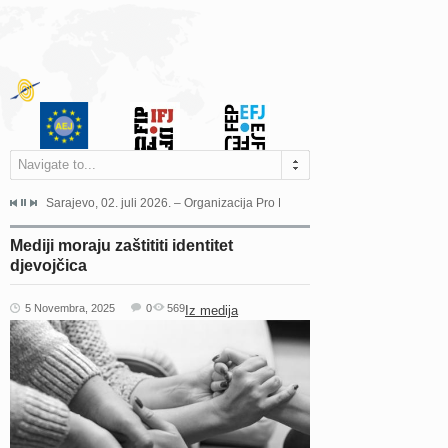
Navigate to...
jeća Grada Sarajeva povodom Dana Sarajeva dugogodišnjoj...
Sarajevo, 02. juli 2026. – Organizacija Pro Educa juče je uspješno održala 
Ankara, 19. juni 2026. – Preds
Mediji moraju zaštititi identitet
djevojčica
5 Novembra, 2025
0
569
Iz medija