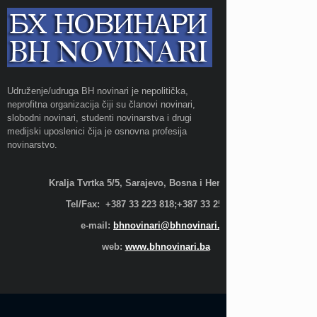
Udruženje/udruga BH novinari je nepolitička,
neprofitna organizacija čiji su članovi novinari,
slobodni novinari, studenti novinarstva i drugi
medijski uposlenici čija je osnovna profesija
novinarstvo.
Kralja Tvrtka 5/5, Sarajevo, Bosna i Hercegovina;
Tel/Fax: +387 33 223 818;+387 33 255 600
e-mail:
bhnovinari@bhnovinari.ba
web:
www.bhnovinari.ba