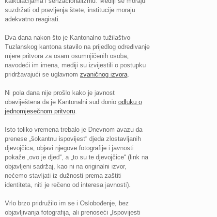
kalkulacijama i senzacionalizmu. Mediji se moraju
suzdržati od pravljenja štete, institucije moraju
adekvatno reagirati.
Dva dana nakon što je Kantonalno tužilaštvo
Tuzlanskog kantona stavilo na prijedlog određivanje
mjere pritvora za osam osumnjičenih osoba,
navodeći im imena, mediji su izvijestili o postupku
pridržavajući se uglavnom
zvaničnog izvora
.
Ni pola dana nije prošlo kako je javnost
obaviještena da je Kantonalni sud donio
odluku o
jednomjesečnom pritvoru
.
Isto toliko vremena trebalo je Dnevnom avazu da
prenese „šokantnu ispovijest“ djeda zlostavljanih
djevojčica, objavi njegove fotografije i javnosti
pokaže „ovo je djed“, a „to su te djevojčice“ (link na
objavljeni sadržaj, kao ni na originalni izvor,
nećemo stavljati iz dužnosti prema zaštiti
identiteta, niti je rečeno od interesa javnosti).
Vrlo brzo pridružilo im se i Oslobođenje, bez
objavljivanja fotografija, ali prenoseći „Ispovijesti