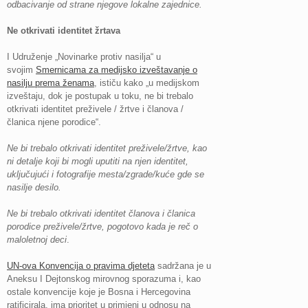
odbacivanje od strane njegove lokalne zajednice.
Ne otkrivati identitet žrtava
I Udruženje „Novinarke protiv nasilja“ u
svojim
Smernicama za medijsko izveštavanje o
nasilju prema ženama
, ističu kako „u medijskom
izveštaju, dok je postupak u toku, ne bi trebalo
otkrivati identitet preživele / žrtve i članova /
članica njene porodice“.
Ne bi trebalo otkrivati identitet preživele/žrtve, kao
ni detalje koji bi mogli uputiti na njen identitet,
uključujući i fotografije mesta/zgrade/kuće gde se
nasilje desilo.
Ne bi trebalo otkrivati identitet članova i članica
porodice preživele/žrtve, pogotovo kada je reč o
maloletnoj deci
.
UN-ova Konvencija o pravima djeteta
sadržana je u
Aneksu I Dejtonskog mirovnog sporazuma i, kao
ostale konvencije koje je Bosna i Hercegovina
ratificirala, ima prioritet u primjeni u odnosu na