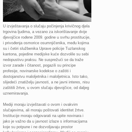
U izvještavanja o slučaju počinjenja krivičnog djela
trgovina ljudima, a vezano za iskorištavanje dvije
djevojčice rođene 2009. godine u svrhu prostitucije,
i privođenja osmorice osumnjičenika, među kojima
su i četiri službenika Uprave policije Tuzlanskog
kantona, pojedine medijske kuće dozvolile su sebi
nedopustivu praksu. Ne susprežući se da traže
izvor zarade i čitanost, pogazili su principe
profesije, novinarske kodekse o zaštiti i
dostojanstvu maloljetnika i maloljetnica. Isto tako,
slijedeći znatiželju javnosti, a ne javni interes, nisu
zaštitili žrtve, u ovom slučaju djevojčice, od daljeg
uznemiravanja.
Mediji moraju izvještavati o ovom i ovakvim
slučajevima, ali moraju poštovati identitet žrtve.
Institucije moraju odgovarati na upite novinara i
jako je važno da u javnost izlaze s informacijama
koje su potpune i ne dozvoljavaju prostor