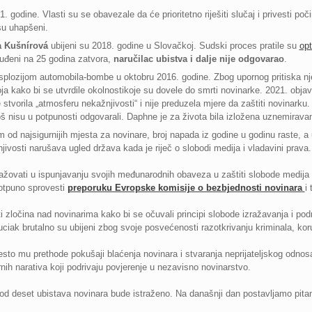
1. godine. Vlasti su se obavezale da će prioritetno riješiti slučaj i privesti poč
su uhapšeni.
a Kušnírová
ubijeni su 2018. godine u Slovačkoj. Sudski proces pratile su
opt
suđeni na 25 godina zatvora,
naručilac ubistva i dalje nije odgovarao
.
splozijom automobila-bombe u oktobru 2016. godine. Zbog upornog pritiska nje
a kako bi se utvrdile okolnostikoje su dovele do smrti novinarke. 2021. objavlj
stvorila „atmosferu nekažnjivosti“ i nije preduzela mjere da zaštiti novinarku.
oš nisu u potpunosti odgovarali. Daphne je za života bila izložena uznemirava
 od najsigurnijih mjesta za novinare, broj napada iz godine u godinu raste, a 
njivosti narušava ugled država kada je riječ o slobodi medija i vladavini prava.
žovati u ispunjavanju svojih međunarodnih obaveza u zaštiti slobode medija – o
potpuno sprovesti
preporuku Evropske komisije o bezbjednosti novinara
i
i zločina nad novinarima kako bi se očuvali principi slobode izražavanja i po
ciak brutalno su ubijeni zbog svoje posvećenosti razotkrivanju kriminala, koru
 često mu prethode pokušaji blaćenja novinara i stvaranja neprijateljskog odn
rnih narativa koji podrivaju povjerenje u nezavisno novinarstvo.
eset ubistava novinara bude istraženo. Na današnji dan postavljamo pitan