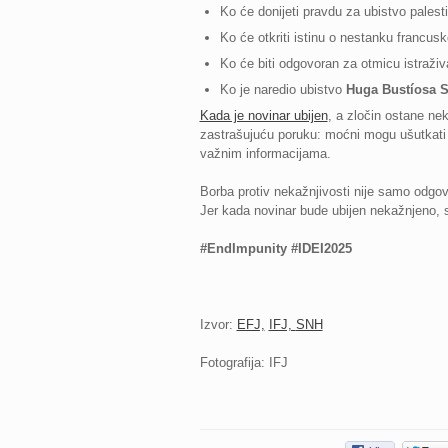
Ko će donijeti pravdu za ubistvo pales
Ko će otkriti istinu o nestanku francus
Ko će biti odgovoran za otmicu istraživ
Ko je naredio ubistvo
Huga Bustíosa 
Kada je novinar ubijen
, a zločin ostane ne
zastrašujuću poruku: moćni mogu ušutkati gl
važnim informacijama.
Borba protiv nekažnjivosti nije samo odgov
Jer kada novinar bude ubijen nekažnjeno, 
#EndImpunity #IDEI2025
Izvor:
EFJ,
IFJ,
SNH
Fotografija: IFJ