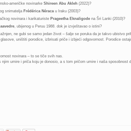
tinsko-američke novinarke
Shireen Abu Akleh
(2022)?
kog snimatelja
Frédérica Néraca
u Iraku (2003)?
ačkog novinara i karikaturiste
Prageetha Eknaligode
na Šri Lanki (2010)?
Saavedre
, ubijenog u Peruu 1988. dok je izvještavao o istini?
kažnjen, ne gubi se samo jedan život – šalje se poruka da je takvo ubistvo pri
asove, uništiti porodice, izbrisati priče i izbjeći odgovornost. Porodice ost
ornost novinara – to se tiče svih nas.
s njim umire i priča koju je donosio, a s tom pričom umire i naša sposobno