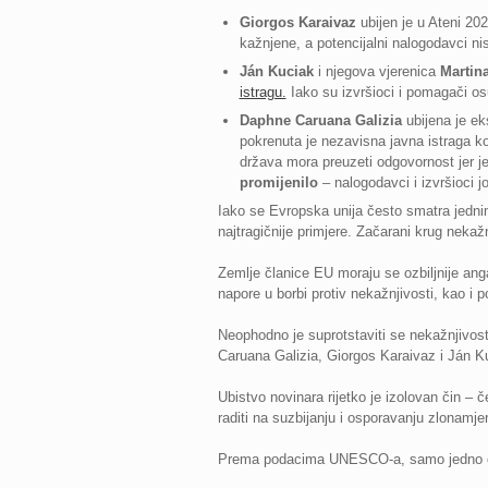
Giorgos Karaivaz
ubijen je u Ateni 202
kažnjene, a potencijalni nalogodavci ni
Ján Kuciak
i njegova vjerenica
Martin
istragu.
Iako su izvršioci i pomagači o
Daphne Caruana Galizia
ubijena je ek
pokrenuta je nezavisna javna istraga koj
država mora preuzeti odgovornost jer je 
promijenilo
– nalogodavci i izvršioci j
Iako se Evropska unija često smatra jednim
najtragičnije primjere. Začarani krug nekaž
Zemlje članice EU moraju se ozbiljnije anga
napore u borbi protiv nekažnjivosti, kao i 
Neophodno je suprotstaviti se nekažnjivost
Caruana Galizia, Giorgos Karaivaz i Ján Ku
Ubistvo novinara rijetko je izolovan čin –
raditi na suzbijanju i osporavanju zlonamje
Prema podacima UNESCO-a, samo jedno od d