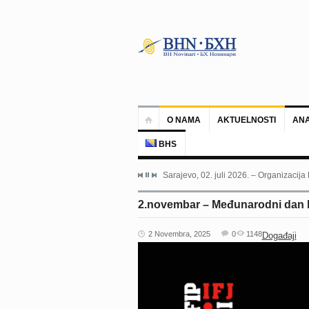
O NAMA
AKTUELNOSTI
ANA
BHS
Sarajevo, 02. juli 2026. – Organizacija
2.novembar – Međunarodni dan bo
2 Novembra, 2025
0
1148
Događaji