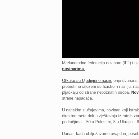
Međunarodna federacija novinara (IFJ) i nj
novinarima
.
Otkako su Ujedinjene nacije
prije dvanaest
protestima izloženi su fizičkom nasilju, n
pljačkaju od strane nepoznatih osoba.
Nov
strane napadača.
U najtežim slučajevima, novinari koji istra
direktne mete dok izvještavaju iz ratnih z
područjima – 50 u Palestini, 8 u Ukrajini i
Danas, kada obilježavamo ovaj dan, posebn