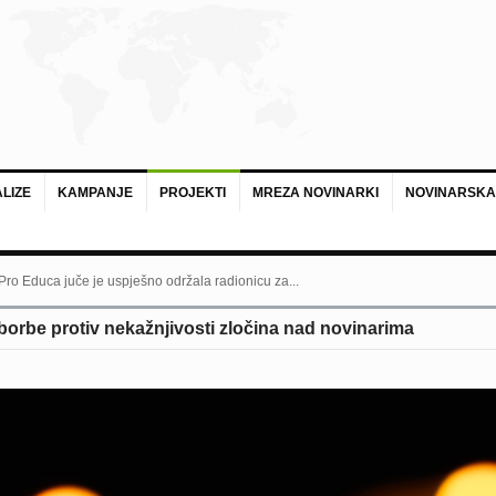
LIZE
KAMPANJE
PROJEKTI
MREZA NOVINARKI
NOVINARSKA
 Pro Educa juče je uspješno održala radionicu za...
rbe protiv nekažnjivosti zločina nad novinarima