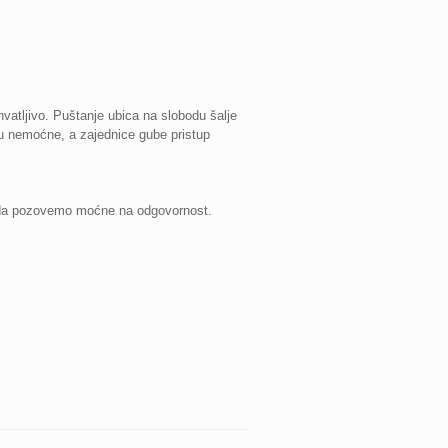
hvatljivo. Puštanje ubica na slobodu šalje
aju nemoćne, a zajednice gube pristup
st da pozovemo moćne na odgovornost.