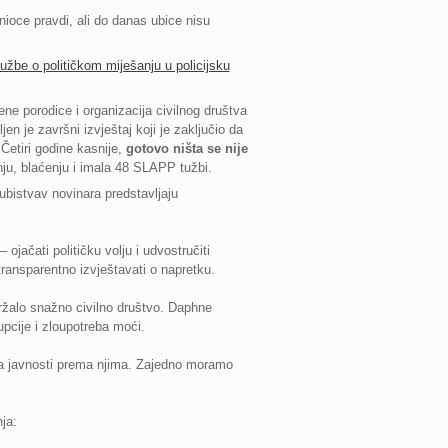
inioce pravdi, ali do danas ubice nisu
užbe o političkom miješanju u policijsku
ne porodice i organizacija civilnog društva
en je završni izvještaj koji je zaključio da
 Četiri godine kasnije,
gotovo ništa se nije
nju, blaćenju i imala 48 SLAPP tužbi.
ubistvav novinara predstavljaju
jačati političku volju i udvostručiti
 transparentno izvještavati o napretku.
držalo snažno civilno društvo. Daphne
pcije i zloupotreba moći.
osa javnosti prema njima. Zajedno moramo
ja: