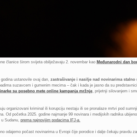
ene članice širom svijeta obilježavaju 2. novembar kao
Međunarodni dan borb
 godina ustanovile ovaj dan,
zastrašivanje i nasilje nad novinarima stalno 
apadima suzavcem i gumenim mecima – čak i kada je jasno da su predstavnici 
inarke su posebno mete online kampanja mržnje
,
prijetnji silovanjem i sm
žuju organizovani kriminal ili korupciju nestaju ili se pronalaze mrtvi pod sum
ona. Od početka 2025. godine najmanje 99 novinara i medijskih radnika ubijeno
 6 u Sudanu,
prema najnovijim podacima IFJ-a.
o odajemo počast novinarima u Evropi čije porodice i dalje čekaju pravdu za 