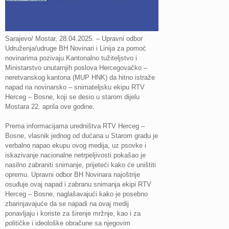
Sarajevo/ Mostar, 28.04.2025. – Upravni odbor
Udruženja/udruge BH Novinari i Linija za pomoć
novinarima pozivaju Kantonalno tužiteljstvo i
Ministarstvo unutarnjih poslova Hercegovačko –
neretvanskog kantona (MUP HNK) da hitno istraže
napad na novinarsko – snimateljsku ekipu RTV
Herceg – Bosne, koji se desio u starom dijelu
Mostara 22. aprila ove godine.
Prema informacijama uredništva RTV Herceg –
Bosne, vlasnik jednog od dućana u Starom gradu je
verbalno napao ekupu ovog medija, uz psovke i
iskazivanje nacionalne netrpeljivosti pokašao je
nasilno zabraniti snimanje, prijeteći kako će uništiti
opremu. Upravni odbor BH Novinara najoštrije
osuđuje ovaj napad i zabranu snimanja ekipi RTV
Herceg – Bosne, naglašavajući kako je posebno
zbarinjavajuće da se napadi na ovaj medij
ponavljaju i koriste za širenje mržnje, kao i za
političke i ideološke obračune sa njegovim