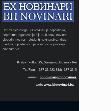
Udruženje/udruga BH novinari je nepolitička,
neprofitna organizacija čiji su članovi novinari,
slobodni novinari, studenti novinarstva i drugi
medijski uposlenici čija je osnovna profesija
novinarstvo.
Kralja Tvrtka 5/5, Sarajevo, Bosna i Hercegovina;
Tel/Fax: +387 33 223 818;+387 33 255 600
e-mail:
bhnovinari@bhnovinari.ba
web:
www.bhnovinari.ba