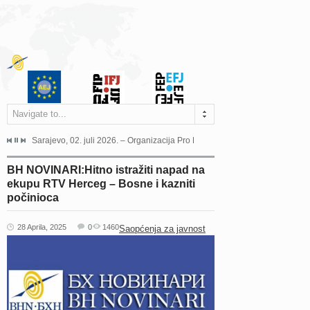
Navigate to...
jeća Grada Sarajeva povodom Dana Sarajeva dugogodišnjoj...
Sarajevo, 02. juli 2026. – Organizacija Pro Educa juče je uspješno održala 
Ankara, 19. juni 2026. – Preds
BH NOVINARI:Hitno istražiti napad na
ekupu RTV Herceg – Bosne i kazniti
počinioca
28 Aprila, 2025
0
1460
Saopćenja za javnost