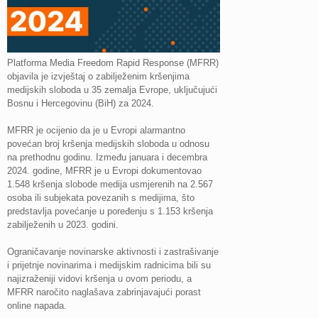
Platforma Media Freedom Rapid Response (MFRR)
objavila je izvještaj o zabilježenim kršenjima
medijskih sloboda u 35 zemalja Evrope, uključujući
Bosnu i Hercegovinu (BiH) za 2024.
MFRR je ocijenio da je u Evropi alarmantno
povećan broj kršenja medijskih sloboda u odnosu
na prethodnu godinu. Između januara i decembra
2024. godine, MFRR je u Evropi dokumentovao
1.548 kršenja slobode medija usmjerenih na 2.567
osoba ili subjekata povezanih s medijima, što
predstavlja povećanje u poređenju s 1.153 kršenja
zabilježenih u 2023. godini.
Ograničavanje novinarske aktivnosti i zastrašivanje
i prijetnje novinarima i medijskim radnicima bili su
najizraženiji vidovi kršenja u ovom periodu, a
MFRR naročito naglašava zabrinjavajući porast
online napada.