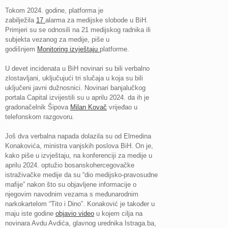
Tokom 2024. godine, platforma je
zabilježila
17
alarma za medijske slobode u BiH.
Primjeri su se odnosili na 21 medijskog radnika ili
subjekta vezanog za medije, piše u
godišnjem
Monitoring izvještaju
platforme.
U devet incidenata u BiH novinari su bili verbalno
zlostavljani, uključujući tri slučaja u koja su bili
uključeni javni dužnosnici. Novinari banjalučkog
portala Capital izvijestili su u aprilu 2024. da ih je
gradonačelnik Šipova
Milan Kovač
vrijeđao u
telefonskom razgovoru.
Još dva verbalna napada dolazila su od Elmedina
Konakovića, ministra vanjskih poslova BiH. On je,
kako piše u izvještaju, na konferenciji za medije u
aprilu 2024. optužio bosanskohercegovačke
istraživačke medije da su “dio medijsko-pravosudne
mafije” nakon što su objavljene informacije o
njegovim navodnim vezama s međunarodnim
narkokartelom “Tito i Dino”. Konaković je također u
maju iste godine
objavio video
u kojem cilja na
novinara Avdu Avdića, glavnog urednika Istraga.ba,