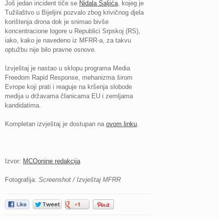
Još jedan incident tiče se
Nidala Šaljića
, kojeg je
Tužilaštvo u Bijeljini pozvalo zbog krivičnog djela
korištenja drona dok je snimao bivše
koncentracione logore u Republici Srpskoj (RS),
iako, kako je navedeno iz MFRR-a, za takvu
optužbu nije bilo pravne osnove.
Izvještaj je nastao u sklopu programa Media
Freedom Rapid Response, mehanizma širom
Evrope koji prati i reaguje na kršenja slobode
medija u državama članicama EU i zemljama
kandidatima.
Kompletan izvještaj je dostupan na
ovom linku
.
Izvor:
MCOonine redakcija
Fotografija:
Screenshot / Izvještaj MFRR