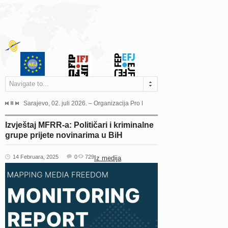
Navigate to...
jeća Grada Sarajeva povodom Dana Sarajeva dugogodišnjoj...
Sarajevo, 02. juli 2026. – Organizacija Pro Educa juče je uspješno održala 
Ankara, 19. juni 2026. – Preds
Izvještaj MFRR-a: Političari i kriminalne
grupe prijete novinarima u BiH
14 Februara, 2025
0
729
Iz medija