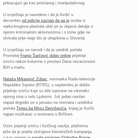
prikazujući ga kao pristranog i manipulativnog.
U izvještaju je navedeno i da je Avdić u
decembru
od policije saznao da ga je
osoba iz
narko-krugova planirala ubiti jer je objavio detalje o
njenim kriminalnim aktivnostima i o tome gdje se
skrivala prije nego što je uhapšena u Sloveniji.
U izvještaju se navodi i da je urednik portala
Prometej
Franjo Šarčević dobio online
prijetnje
smrću nakon kolumne o proslavi Dana nezavisnosti
BiH u martu.
Nataša Miljanović Zubac
, novinarka Radio-televizije
Republike Srpske (RTRS), u septembru je dobila
prijetnje smrću koje su bile ispisane na vikendici
njenog sina u selu Ljubomir. Još jedan nasilan
napad dogodio se u januaru na novinara i urednika
portala
Times.ba Mirzu Derviševića
, kojeg je fizički
napao muškarac u restoranu u Brčkom.
Osim prijetnji smrću i fizičkog nasilja, platforma
piše da je pratila slučajeve klevetničkih kampanja,
a kao primjer je
navela novinare Slobodne Bosne
,