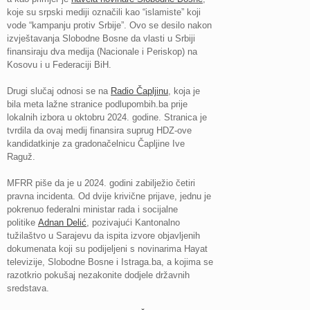
koje su srpski mediji označili kao “islamiste” koji
vode “kampanju protiv Srbije”. Ovo se desilo nakon
izvještavanja Slobodne Bosne da vlasti u Srbiji
finansiraju dva medija (Nacionale i Periskop) na
Kosovu i u Federaciji BiH.
Drugi slučaj odnosi se na
Radio Čapljinu
, koja je
bila meta lažne stranice podlupombih.ba prije
lokalnih izbora u oktobru 2024. godine. Stranica je
tvrdila da ovaj medij finansira suprug HDZ-ove
kandidatkinje za gradonačelnicu Čapljine Ive
Raguž.
MFRR piše da je u 2024. godini zabilježio četiri
pravna incidenta. Od dvije krivične prijave, jednu je
pokrenuo federalni ministar rada i socijalne
politike
Adnan Delić
, pozivajući Kantonalno
tužilaštvo u Sarajevu da ispita izvore objavljenih
dokumenata koji su podijeljeni s novinarima Hayat
televizije, Slobodne Bosne i Istraga.ba, a kojima se
razotkrio pokušaj nezakonite dodjele državnih
sredstava.