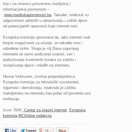
kao i na stranicu posvećenu medijskoj i
informacijskoj pismenosti –
www.medijskapismenost.ba
. Također, istaknuli su
odgovornost odraslih u obrazovanju i zaštiti djece
od potencijalnih opasnosti koje internet nosi.
Evropska komisija upozorava da, iako internet nudi
brojne mogućnosti za učenje, on također nosi i
određene rizike. Stoga je cilj Dana sigurnijeg
interneta ne samo podizanje svijesti, već i
poduzimanje konkretnih koraka za zaštitu i
osnaživanje djece i mladih na internetu.
Henna Virkkunen, izvršna potpredsjednica
Evropske komisije za tehnološki suverenitet,
sigurnost i demokratiju, istaknula je zaštitu
maloljetnika na internetu kao jedan od prioriteta ove
institucije.
Izvor: RAK,
Centar za sigurni internet
,
Evropska
komisija,
MCOnline redakcija