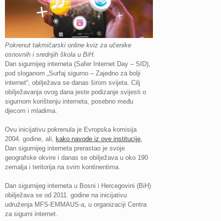
Pokrenut takmičarski online kviz za učenike
osnovnih i srednjih škola u BiH.
Dan sigurnijeg interneta (Safer Internet Day – SID),
pod sloganom „Surfaj sigurno – Zajedno za bolji
internet“, obilježava se danas širom svijeta. Cilj
obilježavanja ovog dana jeste podizanje svijesti o
sigurnom korištenju interneta, posebno među
djecom i mladima.
Ovu inicijativu pokrenula je Evropska komisija
2004. godine, ali,
kako navode iz ove institucije
,
Dan sigurnijeg interneta prerastao je svoje
geografske okvire i danas se obilježava u oko 190
zemalja i teritorija na svim kontinentima.
Dan sigurnijeg interneta u Bosni i Hercegovini (BiH)
obilježava se od 2011. godine na inicijativu
udruženja MFS-EMMAUS-a, u organizaciji Centra
za sigurni internet.