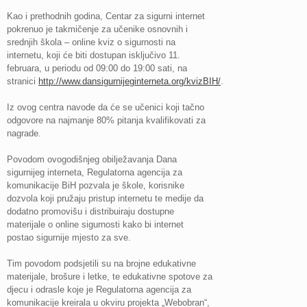
Kao i prethodnih godina, Centar za sigurni internet
pokrenuo je takmičenje za učenike osnovnih i
srednjih škola – online kviz o sigurnosti na
internetu, koji će biti dostupan isključivo 11.
februara, u periodu od 09:00 do 19:00 sati, na
stranici
http://www.dansigurnijeginterneta.org/kvizBIH/
.
Iz ovog centra navode da će se učenici koji tačno
odgovore na najmanje 80% pitanja kvalifikovati za
nagrade.
Povodom ovogodišnjeg obilježavanja Dana
sigurnijeg interneta, Regulatorna agencija za
komunikacije BiH pozvala je škole, korisnike
dozvola koji pružaju pristup internetu te medije da
dodatno promovišu i distribuiraju dostupne
materijale o online sigurnosti kako bi internet
postao sigurnije mjesto za sve.
Tim povodom podsjetili su na brojne edukativne
materijale, brošure i letke, te edukativne spotove za
djecu i odrasle koje je Regulatorna agencija za
komunikacije kreirala u okviru projekta „Webobran“,