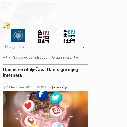
Navigate to...
jeća Grada Sarajeva povodom Dana Sarajeva dugogodišnjoj...
Sarajevo, 02. juli 2026. – Organizacija Pro Educa juče je uspješno održala 
Ankara, 19. juni 2026. – Preds
Danas se obilježava Dan sigurnijeg
interneta
11 Februara, 2025
0
756
Iz medija