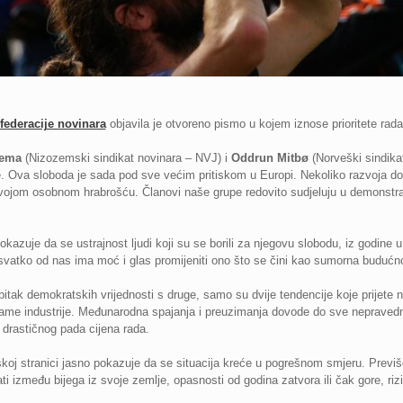
federacije novinara
objavila je otvoreno pismo u kojem iznose prioritete ra
dema
(Nizozemski sindikat novinara – NVJ) i
Oddrun Mitbø
(Norveški sindikat
. Ova sloboda je sada pod sve većim pritiskom u Europi. Nekoliko razvoja dog
 svojom osobnom hrabrošću. Članovi naše grupe redovito sudjeluju u demonstr
kazuje da se ustrajnost ljudi koji su se borili za njegovu slobodu, iz godine u 
svatko od nas ima moć i glas promijeniti ono što se čini kao sumorna budućn
bitak demokratskih vrijednosti s druge, samo su dvije tendencije koje prijete na
same industrije. Međunarodna spajanja i preuzimanja dovode do sve neprave
 drastičnog pada cijena rada.
koj stranici jasno pokazuje da se situacija kreće u pogrešnom smjeru. Previše
i između bijega iz svoje zemlje, opasnosti od godina zatvora ili čak gore, riz