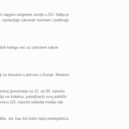
i najgore rangirane zemlje u EU. Italija je
nastavljaju zatvarati novinare i podrivaju
naših kolega već su zatvoreni nakon
ji su trenutno u pritvoru u Europi. Moramo
arskoj (povećanje za 12, na 59. mjesto)
ja na Indeksu, poboljšavši svoj politički
vstvu (23. mjesto) sloboda medija nije
bila. Jer, kao što kaže naša predsjednica