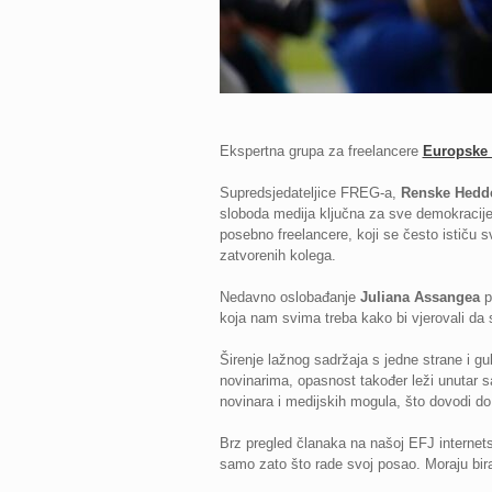
Ekspertna grupa za freelancere
Europske 
Supredsjedateljice FREG-a,
Renske Hed
sloboda medija ključna za sve demokracije
posebno freelancere, koji se često ističu
zatvorenih kolega.
Nedavno oslobađanje
Juliana Assangea
po
koja nam svima treba kako bi vjerovali da 
Širenje lažnog sadržaja s jedne strane i gu
novinarima, opasnost također leži unutar 
novinara i medijskih mogula, što dovodi do
Brz pregled članaka na našoj EFJ internets
samo zato što rade svoj posao. Moraju birat