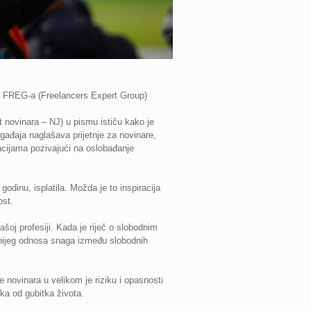
da FREG-a (Freelancers Expert Group)
 novinara – NJ) u pismu ističu kako je
ađaja naglašava prijetnje za novinare,
acijama pozivajući na oslobađanje
godinu, isplatila. Možda je to inspiracija
ost.
šoj profesiji. Kada je riječ o slobodnim
dnijeg odnosa snaga između slobodnih
 novinara u velikom je riziku i opasnosti
ika od gubitka života.