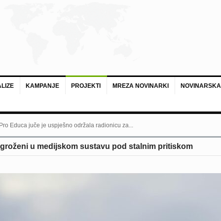
LIZE
KAMPANJE
PROJEKTI
MREZA NOVINARKI
NOVINARSKA
 Pro Educa juče je uspješno održala radionicu za...
groženi u medijskom sustavu pod stalnim pritiskom