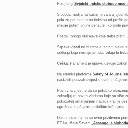
Posljednji
Svjetski indeks slobode medij
Sloboda medija na kušnji je zahvaljujući vl
pala za pet mjesta na indeksu od prošle god
medije putem online cenzure i kontrole pr
Postoji mnogo slučajeva koje treba prati
Srpske vlasti
ne bi trebale izručiti bjelor
suđenja koja nemaju smisla. Srbija bi treb
Češka
: Parlament je upravo usvojio zakon 
Na stranici platforme
Safety of Journalist
nastaviti podizati svijest o ovim slučajevim
Pozitivna vijest je da se političko okružen
zahvaljujući novim vladama koje su više zab
pokazatelj smanjenjem napada krajnje desni
ugrožena značajnim političkim kršenjima.
Dakle, inspirirajmo se ovim pozitivnim pri
EFJ-a,
Maja Sever
:
„Assange je slobodan