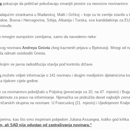
a
pokazuje da političari pokušavaju smanjiti prostor za neovisno novinarstvo.
adajućim strankama u Mađarskoj, Malti i Grčkoj – koje su te zemlje stavile u tr
ine. Bosna i Hercegovina, Srbija, Albanija i Turska, sve kandidatkinje za EU, 
avosuđa.
ti u mnogim europskim zemljama, samo da navedemo neke:
uskog novinara
Andreya Gniota
zbog kaznenih prijava u Bjelorusiji. Mnogi od 
ala odmah osloboditi Gniota.
kojim se javna radiodifuzija stavlja pod kontrolu države.
s
možete vidjeti informacije o 141 novinaru i drugim medijskim djelatnicima ko
a tijekom cijele godine.
je za novinarstvo poboljšalo u Poljskoj (povećanje za 10, na 47. mjesto) i Bug
rinute za pravo na informiranje. Njemačka se pridružila deset najboljih zemal
čarskih skupina na novinare. U Francuskoj (21. mjesto) i Ujedinjenom Kralje
mjerima, kao što smo inspirirani pobjedom Juliana Assangea, koliko god krhka 
, ali SAD nije odustao od zastrašivanja novinara.“