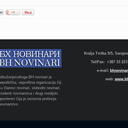
Kralja Tvrtka 5/5, Saraj
Tel/Fax: +387 33 223
e-mail:
bhnovinar
Udruženje/udruga BH novinari je
web:
www.bh
nepolitička, neprofitna organizacija čiji
su članovi novinari, slobodni novinari,
studenti novinarstva i drugi medijski
uposlenici čija je osnovna profesija
novinarstvo.