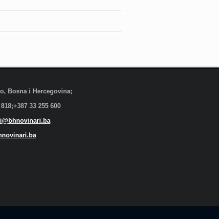
evo, Bosna i Hercegovina;
 818;+387 33 255 600
i@bhnovinari.ba
novinari.ba