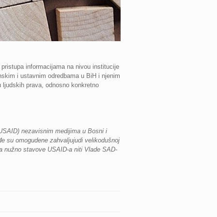
ristupa informacijama na nivou institucije
onskim i ustavnim odredbama u BiH i njenim
u ljudskih prava, odnosno konkretno
USAID) nezavisnim medijima u Bosni i
ođe su omogudene zahvaljujudi velikodušnoj
va nužno stavove USAID-a niti Vlade SAD-