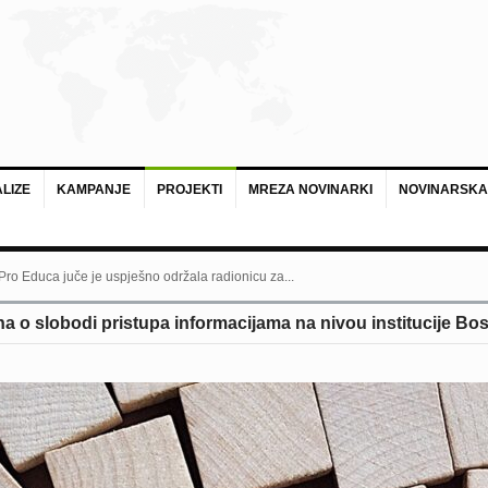
LIZE
KAMPANJE
PROJEKTI
MREZA NOVINARKI
NOVINARSKA
 Pro Educa juče je uspješno održala radionicu za...
a o slobodi pristupa informacijama na nivou institucije Bo