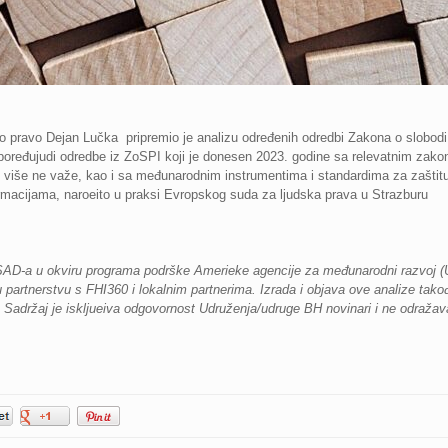
 pravo Dejan Lučka pripremio je analizu određenih odredbi Zakona o slobodi p
poređujudi odredbe iz ZoSPI koji je donesen 2023. godine sa relevatnim zak
ji više ne važe, kao i sa međunarodnim instrumentima i standardima za zaštit
ormacijama, naroeito u praksi Evropskog suda za ljudska prava u Strazburu
SAD-a u okviru programa podrške Amerieke agencije za međunarodni razvoj (
 partnerstvu s FHI360 i lokalnim partnerima. Izrada i objava ove analize tak
Sadržaj je iskljueiva odgovornost Udruženja/udruge BH novinari i ne odraža