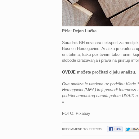
Piše: Dejan Lučka
Saradnik BH novinara i ekspert za medijsko
Bosne i Hercegovine. Analiza je urađena u
entitetima, kako pozitivnim tako i onim ko
slobode izražavanja i prava na pristup inf
OVDJE
možete pročitati cijelu analizu.
Ova analiza je urađena uz podršku Vlade 
Hercegovini (MEA) koji provodi Internews u
podršci ameriekog naroda putem USAID-a. 
a.
FOTO: Pixabay
RECOMMEND TO FRIENDS