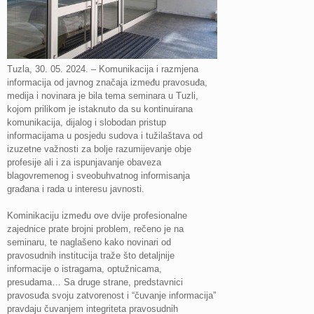
Tuzla, 30. 05. 2024. – Komunikacija i razmjena
informacija od javnog značaja između pravosuđa,
medija i novinara je bila tema seminara u Tuzli,
kojom prilikom je istaknuto da su kontinuirana
komunikacija, dijalog i slobodan pristup
informacijama u posjedu sudova i tužilaštava od
izuzetne važnosti za bolje razumijevanje obje
profesije ali i za ispunjavanje obaveza
blagovremenog i sveobuhvatnog informisanja
građana i rada u interesu javnosti.
Kominikaciju između ove dvije profesionalne
zajednice prate brojni problem, rečeno je na
seminaru, te naglašeno kako novinari od
pravosudnih institucija traže što detaljnije
informacije o istragama, optužnicama,
presudama… Sa druge strane, predstavnici
pravosuđa svoju zatvorenost i “čuvanje informacija”
pravdaju čuvanjem integriteta pravosudnih