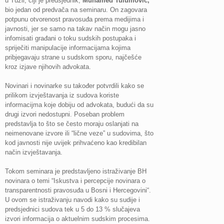
u Tuzli, čiji je predsjednik,
Muhamed Tulumović,
bio jedan od predvača na seminaru. On zagovara
potpunu otvorenost pravosuđa prema medijima i
javnosti, jer se samo na takav način mogu jasno
infomisati građani o toku sudskih postupaka i
spriječiti manipulacije informacijama kojima
pribjegavaju strane u sudskom sporu, najčešće
kroz izjave njihovih advokata.
Novinari i novinarke su također potvrdili kako se
prilikom izvještavanja iz sudova koriste
informacijma koje dobiju od advokata, budući da su
drugi izvori nedostupni. Poseban problem
predstavlja to što se često moraju oslanjati na
neimenovane izvore ili “lične veze” u sudovima, što
kod javnosti nije uvijek prihvaćeno kao kredibilan
način izvještavanja.
Tokom seminara je predstavljeno istraživanje BH
novinara o temi “Iskustva i percepcije novinara o
transparentnosti pravosuđa u Bosni i Hercegovini“.
U ovom se istraživanju navodi kako su sudije i
predsjednici sudova tek u 5 do 13 % slučajeva
izvori informacija o aktuelnim sudskim procesima.