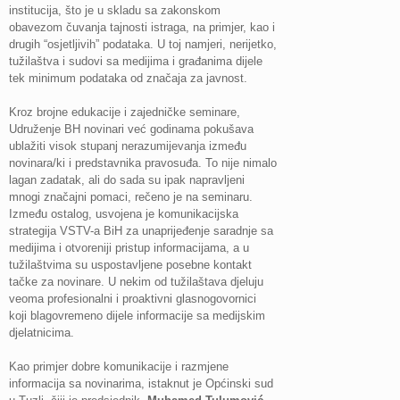
institucija, što je u skladu sa zakonskom
obavezom čuvanja tajnosti istraga, na primjer, kao i
drugih “osjetljivih” podataka. U toj namjeri, nerijetko,
tužilaštva i sudovi sa medijima i građanima dijele
tek minimum podataka od značaja za javnost.
Kroz brojne edukacije i zajedničke seminare,
Udruženje BH novinari već godinama pokušava
ublažiti visok stupanj nerazumijevanja između
novinara/ki i predstavnika pravosuđa. To nije nimalo
lagan zadatak, ali do sada su ipak napravljeni
mnogi značajni pomaci, rečeno je na seminaru.
Između ostalog, usvojena je komunikacijska
strategija VSTV-a BiH za unaprijeđenje saradnje sa
medijima i otvoreniji pristup informacijama, a u
tužilaštvima su uspostavljene posebne kontakt
tačke za novinare. U nekim od tužilaštava djeluju
veoma profesionalni i proaktivni glasnogovornici
koji blagovremeno dijele informacije sa medijskim
djelatnicima.
Kao primjer dobre komunikacije i razmjene
informacija sa novinarima, istaknut je Općinski sud