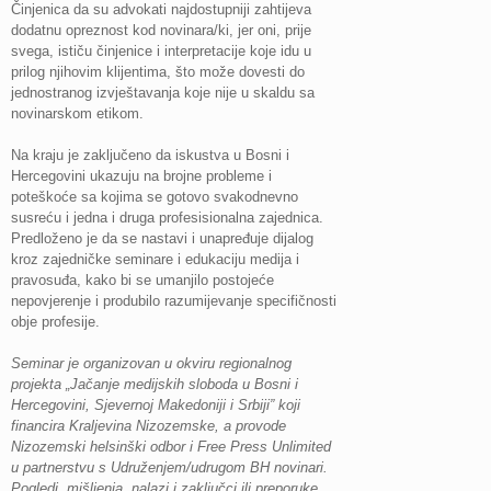
Činjenica da su advokati najdostupniji zahtijeva
dodatnu opreznost kod novinara/ki, jer oni, prije
svega, ističu činjenice i interpretacije koje idu u
prilog njihovim klijentima, što može dovesti do
jednostranog izvještavanja koje nije u skaldu sa
novinarskom etikom.
Na kraju je zaključeno da iskustva u Bosni i
Hercegovini ukazuju na brojne probleme i
poteškoće sa kojima se gotovo svakodnevno
susreću i jedna i druga profesisionalna zajednica.
Predloženo je da se nastavi i unapređuje dijalog
kroz zajedničke seminare i edukaciju medija i
pravosuđa, kako bi se umanjilo postojeće
nepovjerenje i produbilo razumijevanje specifičnosti
obje profesije.
Seminar je organizovan u okviru regionalnog
projekta „Jačanje medijskih sloboda u Bosni i
Hercegovini, Sjevernoj Makedoniji i Srbiji” koji
financira Kraljevina Nizozemske, a provode
Nizozemski helsinški odbor i Free Press Unlimited
u partnerstvu s Udruženjem/udrugom BH novinari.
Pogledi, mišljenja, nalazi i zaključci ili preporuke,