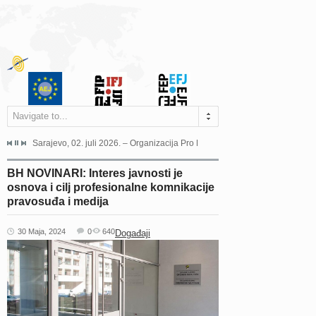
Navigate to...
jeća Grada Sarajeva povodom Dana Sarajeva dugogodišnjoj...
Sarajevo, 02. juli 2026. – Organizacija Pro Educa juče je uspješno održala 
Ankara, 19. juni 2026. – Preds
BH NOVINARI: Interes javnosti je
osnova i cilj profesionalne komnikacije
pravosuđa i medija
30 Maja, 2024
0
640
Događaji