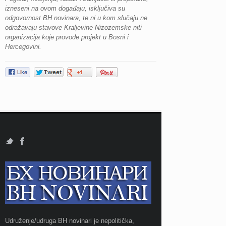
izneseni na ovom događaju, isključiva su
odgovornost BH novinara, te ni u kom slučaju ne
odražavaju stavove Kraljevine Nizozemske niti
organizacija koje provode projekt u Bosni i
Hercegovini.
Udruženje/udruga BH novinari je nepolitička,