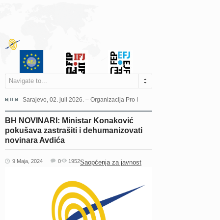
Navigate to...
jeća Grada Sarajeva povodom Dana Sarajeva dugogodišnjoj...
Sarajevo, 02. juli 2026. – Organizacija Pro Educa juče je uspješno održala 
Ankara, 19. juni 2026. – Preds
BH NOVINARI: Ministar Konaković
pokušava zastrašiti i dehumanizovati
novinara Avdića
9 Maja, 2024
0
1952
Saopćenja za javnost