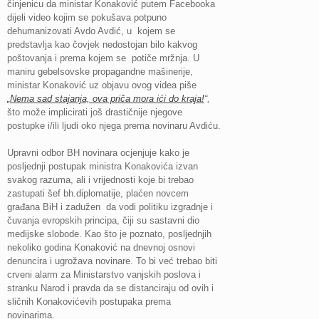
činjenicu da ministar Konaković putem Facebooka
dijeli video kojim se pokušava potpuno
dehumanizovati Avdo Avdić, u kojem se
predstavlja kao čovjek nedostojan bilo kakvog
poštovanja i prema kojem se potiče mržnja. U
maniru gebelsovske propagandne mašinerije,
ministar Konaković uz objavu ovog videa piše
„Nema sad stajanja, ova priča mora ići do kraja!
“,
što može implicirati još drastičnije njegove
postupke i/ili ljudi oko njega prema novinaru Avdiću.
Upravni odbor BH novinara ocjenjuje kako je
posljednji postupak ministra Konakovića izvan
svakog razuma, ali i vrijednosti koje bi trebao
zastupati šef bh.diplomatije, plaćen novcem
građana BiH i zadužen da vodi politiku izgradnje i
čuvanja evropskih principa, čiji su sastavni dio
medijske slobode. Kao što je poznato, posljednjih
nekoliko godina Konaković na dnevnoj osnovi
denuncira i ugrožava novinare. To bi već trebao biti
crveni alarm za Ministarstvo vanjskih poslova i
stranku Narod i pravda da se distanciraju od ovih i
sličnih Konakovićevih postupaka prema
novinarima.