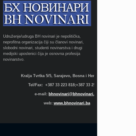
Udruženje/udruga BH novinari je nepolitička,
neprofitna organizacija čiji su članovi novinari,
slobodni novinari, studenti novinarstva i drugi
medijski uposlenici čija je osnovna profesija
novinarstvo.
Kralja Tvrtka 5/5, Sarajevo, Bosna i Hercegovina;
Tel/Fax: +387 33 223 818;+387 33 255 600
e-mail:
bhnovinari@bhnovinari.ba
web:
www.bhnovinari.ba