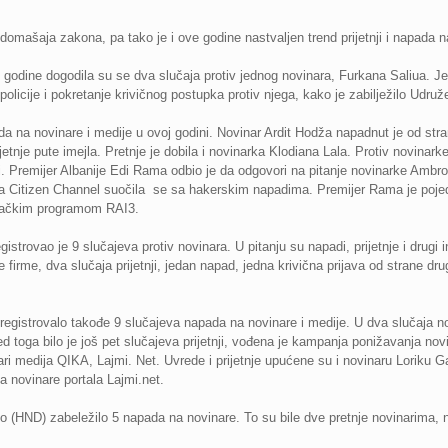
domašaja zakona, pa tako je i ove godine nastvaljen trend prijetnji i napada n
godine dogodila su se dva slučaja protiv jednog novinara, Furkana Saliua. Jed
e policije i pokretanje krivičnog postupka protiv njega, kako je zabilježilo Udr
da na novinare i medije u ovoj godini. Novinar Ardit Hodža napadnut je od st
ijetnje pute imejla. Pretnje je dobila i novinarka Klodiana Lala. Protiv novin
ti. Premijer Albanije Edi Rama odbio je da odgovori na pitanje novinarke Ambroz
ja Citizen Channel suočila se sa hakerskim napadima. Premijer Rama je poje
ivačkim programom RAI3.
strovao je 9 slučajeva protiv novinara. U pitanju su napadi, prijetnje i drugi in
 firme, dva slučaja prijetnji, jedan napad, jedna krivična prijava od strane drug
egistrovalo takođe 9 slučajeva napada na novinare i medije. U dva slučaja no
 toga bilo je još pet slučajeva prijetnji, vođena je kampanja ponižavanja no
ri medija QIKA, Lajmi. Net. Uvrede i prijetnje upućene su i novinaru Loriku Ga
na novinare portala Lajmi.net.
 (HND) zabeležilo 5 napada na novinare. To su bile dve pretnje novinarima, n