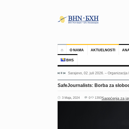
O NAMA
AKTUELNOSTI
ANA
BHS
Sarajevo, 02. juli 2026. – Organizacija
SafeJournalists: Borba za slobo
3 Maja, 2024
0
1393
Saopćenja za ja