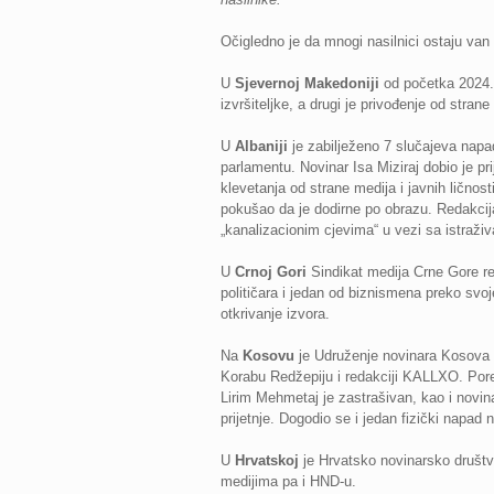
Očigledno je da mnogi nasilnici ostaju van 
U
Sjevernoj Makedoniji
od početka 2024. 
izvršiteljke, a drugi je privođenje od stran
U
Albaniji
je zabilježeno 7 slučajeva napa
parlamentu. Novinar Isa Miziraj dobio je pr
klevetanja od strane medija i javnih ličnos
pokušao da je dodirne po obrazu. Redakci
„kanalizacionim cjevima“ u vezi sa istraž
U
Crnoj Gori
Sindikat medija Crne Gore regi
političara i jedan od biznismena preko svoje
otkrivanje izvora.
Na
Kosovu
je Udruženje novinara Kosova r
Korabu Redžepiju i redakciji KALLXO. Pored
Lirim Mehmetaj je zastrašivan, kao i novina
prijetnje. Dogodio se i jedan fizički napad 
U
Hrvatskoj
je Hrvatsko novinarsko društvo
medijima pa i HND-u.