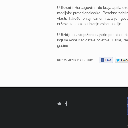
U
Bosni i Hercegovini
, do kraja aprila ov
medijske profesionalce/ke. Posebno zabrinj
vlasti. Takođe, onlajn uznemiravanje i govo
države za sankcionisanje cyber nasilja.
U
Srbiji
je zabilježeno najviše pretnji smrć
koji se vode kao ostale prijetnje. Dakle, Ne
godine.
RECOMMEND TO FRIENDS