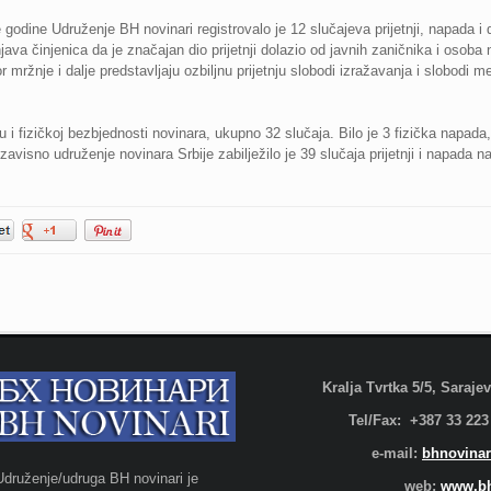
e godine Udruženje BH novinari registrovalo je 12 slučajeva prijetnji, napada i
ava činjenica da je značajan dio prijetnji dolazio od javnih zaničnika i osoba
r mržnje i dalje predstavljaju ozbiljnu prijetnju slobodi izražavanja i slobodi
u i fizičkoj bezbjednosti novinara, ukupno 32 slučaja. Bilo je 3 fizička napada,
zavisno udruženje novinara Srbije zabilježilo je 39 slučaja prijetnji i napada n
Kralja Tvrtka 5/5, Saraj
Tel/Fax: +387 33 223
e-mail:
bhnovinar
Udruženje/udruga BH novinari je
web:
www.bh