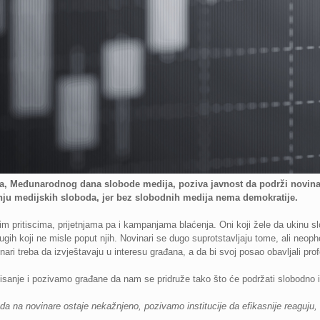
, Međunarodnog dana slobode medija, poziva javnost da podrži novinar
enju medijskih sloboda, jer bez slobodnih medija nema demokratije.
im pritiscima, prijetnjama pa i kampanjama blaćenja. Oni koji žele da ukinu s
ugih koji ne misle poput njih. Novinari se dugo suprotstavljaju tome, ali neoph
ari treba da izvještavaju u interesu građana, a da bi svoj posao obavljali pro
sanje i pozivamo građane da nam se pridruže tako što će podržati slobodno i
apada na novinare ostaje nekažnjeno, pozivamo institucije da efikasnije reaguju,