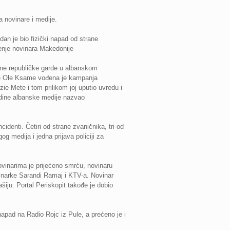
a novinare i medije.
an je bio fizički napad od strane
uženje novinara Makedonije
rane republičke garde u albanskom
arke Ole Ksame vođena je kampanja
ie Mete i tom prilikom joj uputio uvredu i
dine albanske medije nazvao
cidenti. Četiri od strane zvaničnika, tri od
og medija i jedna prijava policiji za
vinarima je prijećeno smrću, novinaru
vinarke Sarandi Ramaj i KTV-a. Novinar
šiju. Portal Periskopit takođe je dobio
apad na Radio Rojc iz Pule, a prećeno je i