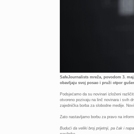
SafeJournalists mreža, povodom 3. maja
obavljaju svoj posao i pruži otpor guš
Podsjećamo da su novinari izloženi različit
otvoreno pozivaju na linč novinara i svih dr
zajednička borba za slobodne medije. Novin
Zato nastavljamo borbu za pravo na informi
Budući da veliki broj prijetnji, pa čak i n
nasilnike.