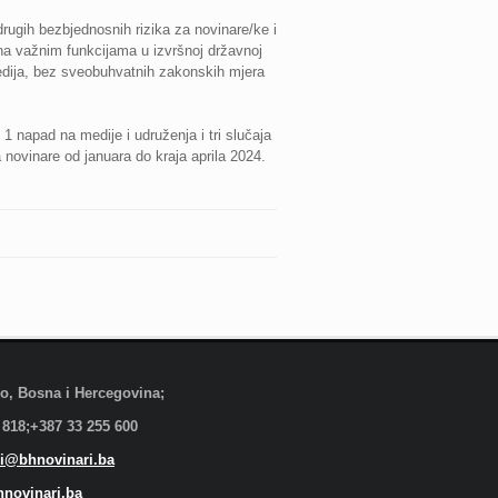
 drugih bezbjednosnih rizika za novinare/ke i
 na važnim funkcijama u izvršnoj državnoj
 medija, bez sveobuhvatnih zakonskih mjera
 1 napad na medije i udruženja i tri slučaja
a novinare od januara do kraja aprila 2024.
evo, Bosna i Hercegovina;
 818;+387 33 255 600
i@bhnovinari.ba
novinari.ba