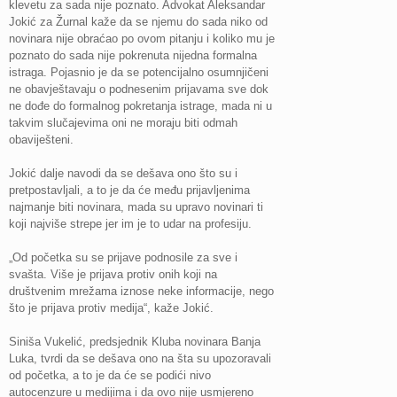
klevetu za sada nije poznato. Advokat Aleksandar
Jokić za Žurnal kaže da se njemu do sada niko od
novinara nije obraćao po ovom pitanju i koliko mu je
poznato do sada nije pokrenuta nijedna formalna
istraga. Pojasnio je da se potencijalno osumnjičeni
ne obavještavaju o podnesenim prijavama sve dok
ne dođe do formalnog pokretanja istrage, mada ni u
takvim slučajevima oni ne moraju biti odmah
obaviješteni.
Jokić dalje navodi da se dešava ono što su i
pretpostavljali, a to je da će među prijavljenima
najmanje biti novinara, mada su upravo novinari ti
koji najviše strepe jer im je to udar na profesiju.
„Od početka su se prijave podnosile za sve i
svašta. Više je prijava protiv onih koji na
društvenim mrežama iznose neke informacije, nego
što je prijava protiv medija“, kaže Jokić.
Siniša Vukelić, predsjednik Kluba novinara Banja
Luka, tvrdi da se dešava ono na šta su upozoravali
od početka, a to je da će se podići nivo
autocenzure u medijima i da ovo nije usmjereno