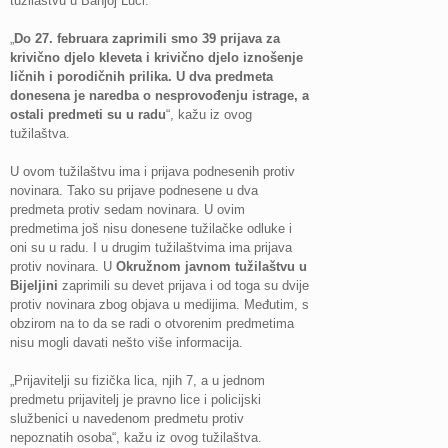
tužilaštvu u Banjoj Luci.
„
Do 27. februara zaprimili smo 39 prijava za
krivično djelo kleveta i krivično djelo iznošenje
ličnih i porodičnih prilika. U dva predmeta
donesena je naredba o nesprovođenju istrage, a
ostali predmeti su u radu
“, kažu iz ovog
tužilaštva.
U ovom tužilaštvu ima i prijava podnesenih protiv
novinara. Tako su prijave podnesene u dva
predmeta protiv sedam novinara. U ovim
predmetima još nisu donesene tužilačke odluke i
oni su u radu. I u drugim tužilaštvima ima prijava
protiv novinara. U
Okružnom javnom tužilaštvu u
Bijeljini
zaprimili su devet prijava i od toga su dvije
protiv novinara zbog objava u medijima. Međutim, s
obzirom na to da se radi o otvorenim predmetima
nisu mogli davati nešto više informacija.
„Prijavitelji su fizička lica, njih 7, a u jednom
predmetu prijavitelj je pravno lice i policijski
službenici u navedenom predmetu protiv
nepoznatih osoba“, kažu iz ovog tužilaštva.