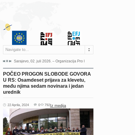
Navigate to...
jeća Grada Sarajeva povodom Dana Sarajeva dugogodišnjoj...
Sarajevo, 02. juli 2026. – Organizacija Pro Educa juče je uspješno održala 
Ankara, 19. juni 2026. – Preds
POČEO PROGON SLOBODE GOVORA
U RS: Osamdeset prijava za klevetu,
među njima sedam novinara i jedan
urednik
22 Aprila, 2024
0
792
Iz medija