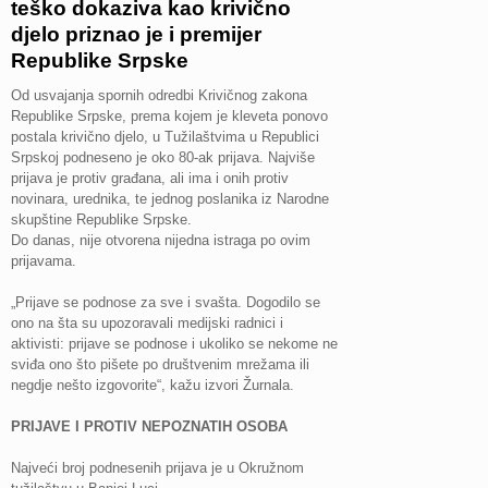
teško dokaziva kao krivično
djelo priznao je i premijer
Republike Srpske
Od usvajanja spornih odredbi Krivičnog zakona
Republike Srpske, prema kojem je kleveta ponovo
postala krivično djelo, u Tužilaštvima u Republici
Srpskoj podneseno je oko 80-ak prijava. Najviše
prijava je protiv građana, ali ima i onih protiv
novinara, urednika, te jednog poslanika iz Narodne
skupštine Republike Srpske.
Do danas, nije otvorena nijedna istraga po ovim
prijavama.
„Prijave se podnose za sve i svašta. Dogodilo se
ono na šta su upozoravali medijski radnici i
aktivisti: prijave se podnose i ukoliko se nekome ne
sviđa ono što pišete po društvenim mrežama ili
negdje nešto izgovorite“, kažu izvori Žurnala.
PRIJAVE I PROTIV NEPOZNATIH OSOBA
Najveći broj podnesenih prijava je u Okružnom