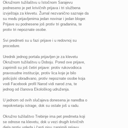
Okružnom tužilaštvu u Istočnom Sarajevu
podneseno je pet krivičnih prijava i tri službena
izvještaja za klevetu. Žurnal nezvanično saznaje da
su među prijavljenima jedan novinar i jedan bloger.
Prijave su podnesene još protiv tri građanina, te
protiv tri nepoznate osobe.
Svi predmeti su u fazi prijave i u redovnoj su
procedure.
Urednik jednog portala prijavljen je za klevetu
Okružnom tužilaštvu u Doboju.
Pored ove prijave,
zaprimili su još četiri prijave: protiv rukovodioca
pravosudne institucije, protiv lica koje je bilo
policijski obrađivano, protiv nepoznate osobe koja
vodi Facebook profil Narod vidi narod zna, te
jednog od članova Ekološkog udruženja.
U jednom od ovih slučajeva donesena je naredba o
nepokretanju istrage, dok su ostale još u radu.
Okružno tužilaštvo Trebinje ima pet predmeta koji
se odnose na klevetu, dok u vezi drugih krivičnih
djela protiv ugleda i časti nisu zaprimili prijavu.