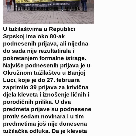
U tužilaštvima u Republici
Srpskoj ima oko 80-ak
podnesenih prijava, ali nijedna
do sada nije rezultatirala i
pokretanjem formalne istrage.
Najviše podnesenih prijava je u
Okružnom tužilaštvu u Banjoj
Luci, koje je do 27. februara
zaprimilo 39 prijava za krivična
djela kleveta i iznošenje ličnih i
porodičnih prilika. U dva
predmeta prijave su podnesene
protiv sedam novinara i u tim
predmetima još nije donesena
tužilačka odluka. Da je kleveta