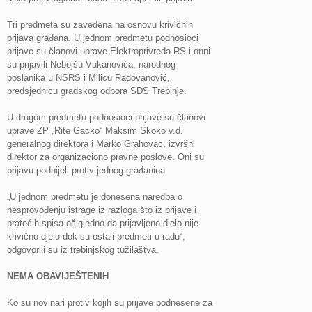
Tri predmeta su zavedena na osnovu krivičnih
prijava građana. U jednom predmetu podnosioci
prijave su članovi uprave Elektroprivreda RS i onni
su prijavili Nebojšu Vukanovića, narodnog
poslanika u NSRS i Milicu Radovanović,
predsjednicu gradskog odbora SDS Trebinje.
U drugom predmetu podnosioci prijave su članovi
uprave ZP „Rite Gacko“ Maksim Skoko v.d.
generalnog direktora i Marko Grahovac, izvršni
direktor za organizaciono pravne poslove. Oni su
prijavu podnijeli protiv jednog građanina.
„U jednom predmetu je donesena naredba o
nesprovođenju istrage iz razloga što iz prijave i
pratećih spisa očigledno da prijavljeno djelo nije
krivično djelo dok su ostali predmeti u radu“,
odgovorili su iz trebinjskog tužilaštva.
NEMA OBAVIJEŠTENIH
Ko su novinari protiv kojih su prijave podnesene za