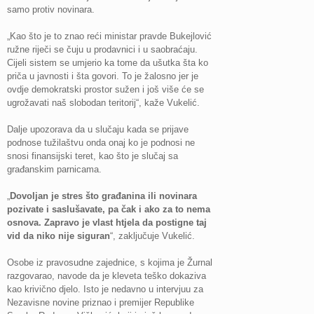
samo protiv novinara.
„Kao što je to znao reći ministar pravde Bukejlović
ružne riječi se čuju u prodavnici i u saobraćaju.
Cijeli sistem se umjerio ka tome da ušutka šta ko
priča u javnosti i šta govori. To je žalosno jer je
ovdje demokratski prostor sužen i još više će se
ugrožavati naš slobodan teritorij“, kaže Vukelić.
Dalje upozorava da u slučaju kada se prijave
podnose tužilaštvu onda onaj ko je podnosi ne
snosi finansijski teret, kao što je slučaj sa
građanskim parnicama.
„
Dovoljan je stres što građanina ili novinara
pozivate i saslušavate, pa čak i ako za to nema
osnova. Zapravo je vlast htjela da postigne taj
vid da niko nije siguran
“, zaključuje Vukelić.
Osobe iz pravosudne zajednice, s kojima je Žurnal
razgovarao, navode da je kleveta teško dokaziva
kao krivično djelo. Isto je nedavno u intervjuu za
Nezavisne novine priznao i premijer Republike