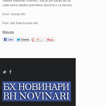
Srpske Radovan Višković, koji je još kazao da za
sada nema nijedna potvrđena optužnica za klevetu.
Izvor: žurnal.info
Foto: Adi Kebo/zurnal.info
#kleveta