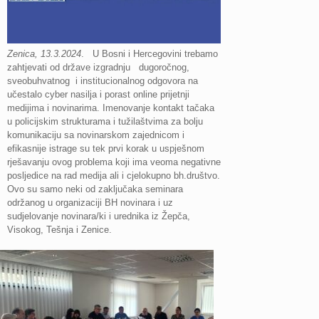
Zenica, 13.3.2024
. U Bosni i Hercegovini trebamo
zahtjevati od države izgradnju dugoročnog,
sveobuhvatnog i institucionalnog odgovora na
učestalo cyber nasilja i porast online prijetnji
medijima i novinarima. Imenovanje kontakt tačaka
u policijskim strukturama i tužilaštvima za bolju
komunikaciju sa novinarskom zajednicom i
efikasnije istrage su tek prvi korak u uspješnom
rješavanju ovog problema koji ima veoma negativne
posljedice na rad medija ali i cjelokupno bh.društvo.
Ovo su samo neki od zaključaka seminara
održanog u organizaciji BH novinara i uz
sudjelovanje novinara/ki i urednika iz Žepča,
Visokog, Tešnja i Zenice.