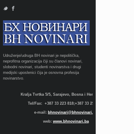
Udruženje/udruga BH novinari je nepolitička,
neprofitna organizacija čiji su članovi novinari,
slobodni novinari, studenti novinarstva i drugi
medijski uposlenici čija je osnovna profesija
novinarstvo.
Kralja Tvrtka 5/5, Sarajevo, Bosna i Hercegovina;
Tel/Fax: +387 33 223 818;+387 33 255 600
e-mail:
bhnovinari@bhnovinari.ba
web:
www.bhnovinari.ba