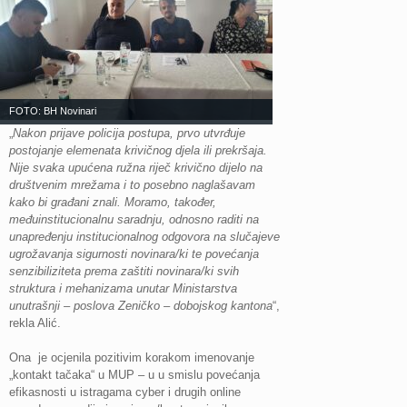
FOTO: BH Novinari
„
Nakon prijave policija postupa, prvo utvrđuje
postojanje elemenata krivičnog djela ili prekršaja.
Nije svaka upućena ružna riječ krivično dijelo na
društvenim mrežama i to posebno naglašavam
kako bi građani znali. Moramo, također,
međuinstitucionalnu saradnju, odnosno raditi na
unapređenju institucionalnog odgovora na slučajeve
ugrožavanja sigurnosti novinara/ki te povećanja
senzibiliziteta prema zaštiti novinara/ki svih
struktura i mehanizama unutar Ministarstva
unutrašnji – poslova Zeničko – dobojskog kantona
“,
rekla Alić.
Ona je ocjenila pozitivim korakom imenovanje
„kontakt tačaka“ u MUP – u u smislu povećanja
efikasnosti u istragama cyber i drugih online