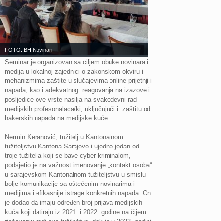
FOTO: BH Novinari
Seminar je organizovan sa ciljem obuke novinara i
medija u lokalnoj zajednici o zakonskom okviru i
mehanizmima zaštite u slučajevima online prijetnji i
napada, kao i adekvatnog reagovanja na izazove i
posljedice ove vrste nasilja na svakodevni rad
medijskih profesonalaca/ki, uključujući i zaštitu od
hakerskih napada na medijske kuće.
Nermin Keranović, tužitelj u Kantonalnom
tužiteljstvu Kantona Sarajevo i ujedno jedan od
troje tužitelja koji se bave cyber kriminalom,
podsjetio je na važnost imenovanje „kontakt osoba“
u sarajevskom Kantonalnom tužiteljstvu u smislu
bolje komunikacije sa oštećenim novinarima i
medijima i efikasnije istrage konkretnih napada. On
je dodao da imaju određen broj prijava medijskih
kuća koji datiraju iz 2021. i 2022. godine na čijem