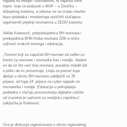
napada na medije i novinare/ke, te najavila nove
mjere koje će poduzeti u MUP – u Zeničko –
dobojskog kantona, a odnose se na izradu vlastite
baze podataka i monitoringa različitih slučajeva
sigurnosnih prijetnji novinarima u ZEDO kantonu.
Velida Kulenović, potpredsjednica BH novinara i
predsjednica BHN Kluba novinara ZDK-a ističe
važnost ovakvih treninga i edukacija.
„
Treninzi koji su započeli BH novinari od velike su
koristi za novinare i novinarke kao i medije. Nadam
se da će što veći broj novinara, posebno mladih biti
u prilici da im prisustvuje. Linija za pomoć koja
djeluje u okviru BH novinara zabilježili su 35
prijava, od toga 24 prijave za cyber napade na
novnare/ke i medije. Edukacija o prikupljanju
podataka u slučaju procesuiranja digitalne zaštite
od izuzetne je važnosti za medijsku zajednicu
“,
zaključila je Kulenović.
Ova je diskusija organizovana u okviru regionalnog