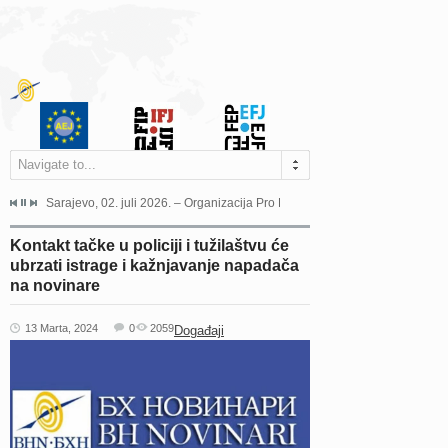
Navigate to...
jeća Grada Sarajeva povodom Dana Sarajeva dugogodišnjoj...
Sarajevo, 02. juli 2026. – Organizacija Pro Educa juče je uspješno održala 
Ankara, 19. juni 2026. – Preds
Kontakt tačke u policiji i tužilaštvu će
ubrzati istrage i kažnjavanje napadača
na novinare
13 Marta, 2024
0
2059
Događaji