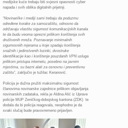
medijske kuće trebaju biti svjesni opasnosti cyber
napada i svih oblika digitalnih prijetnji.
“
Novinari/ke i mediji sami trebaju da poduzmu
određene korake za samozaštitu, odnosno da
održavaju vlastitu sigurnost komunikacijskih kanala
te da budu veoma oprezni prilikom korištenja svih
društvenih mreža. Poznavanje minimalnih
sigurnosniih mjerama u koje spadaju korištenja
snažnih i jedinstvenih lozinki, dvostruke
identifikacije kao i korištenje pouzdanih VPN usluga
prilikom pristupa internetu, posebno na javnim
mjestima, su bazni alati za osnovnu i preventivnu
zaštitu
”, zaključio je tužilac Keranović.
Policija je dužna pružiti maksimalnu sigurnost
članovima novinarske zajednice prilikom objavljanja
novinarskih zadataka, rekla je Aldina Alić iz Uprave
policije MUP Zeničkog-dobojskog kantona (ZDK) te
dodala da bi policija reagovala, neophodno je da
svaki slučaj bude pravovremeno prijavljen.