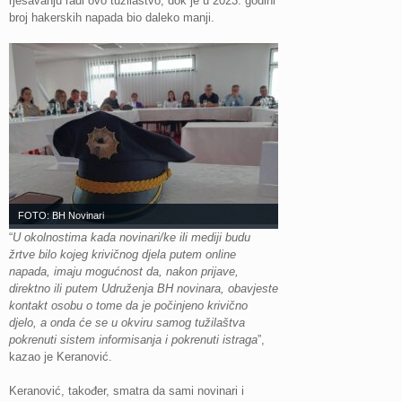
rješavanju radi ovo tužilaštvo, dok je u 2023. godini
broj hakerskih napada bio daleko manji.
FOTO: BH Novinari
“
U okolnostima kada novinari/ke ili mediji budu
žrtve bilo kojeg krivičnog djela putem online
napada, imaju mogućnost da, nakon prijave,
direktno ili putem Udruženja BH novinara, obavjeste
kontakt osobu o tome da je počinjeno krivično
djelo, a onda će se u okviru samog tužilaštva
pokrenuti sistem informisanja i pokrenuti istraga
”,
kazao je Keranović.
Keranović, također, smatra da sami novinari i