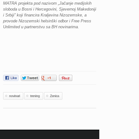
MATRA projekta pod nazivom „Jačanje medijskih
sloboda u Bosni i Hercegovini, Sjevernoj Makedoniji
i Srbiji” koji financira Kraljevina Nizozemske, a
provode Nizozemski helsinški odbor i Free Press
Unlimited u partnerstvu sa BH novinarima.
novinari
trening
Zenica