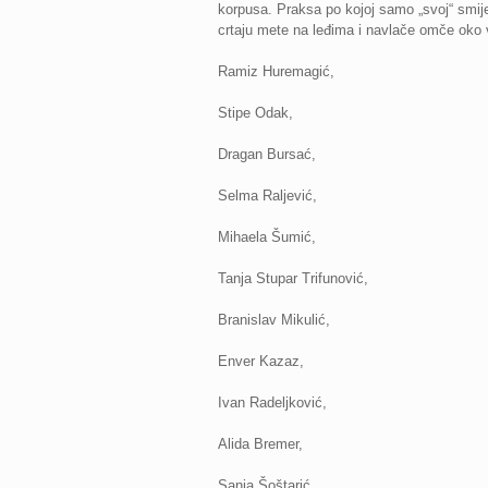
korpusa. Praksa po kojoj samo „svoj“ smije k
crtaju mete na leđima i navlače omče oko 
Ramiz Huremagić,
Stipe Odak,
Dragan Bursać,
Selma Raljević,
Mihaela Šumić,
Tanja Stupar Trifunović,
Branislav Mikulić,
Enver Kazaz,
Ivan Radeljković,
Alida Bremer,
Sanja Šoštarić,