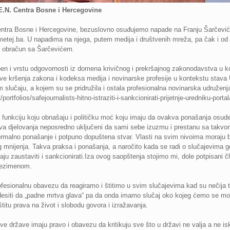
.E.N. Centra Bosne i Hercegovine
 Centra Bosne i Hercegovine, bezuslovno osuđujemo napade na Franju Šarčev
metej.ba. U napadima na njega, putem medija i društvenih mreža, pa čak i od s
ki obračun sa Šarčevićem.
pen i vrstu odgovornosti iz domena krivičnog i prekršajnog zakonodavstva u 
ajeve kršenja zakona i kodeksa medija i novinarske profesije u kontekstu stava
m slučaju, a kojem su se pridružila i ostala profesionalna novinarska udruženja 
/portfolios/safejournalists-hitno-istraziti-i-sankcionirati-prijetnje-uredniku-port
e funkciju koju obnašaju i političku moć koju imaju da ovakva ponašanja osude
akva djelovanja neposredno uključeni da sami sebe izuzmu i prestanu sa tak
 normalno ponašanje i potpuno dopuštena stvar. Vlasti na svim nivoima moraju 
og mnijenja. Takva praksa i ponašanja, a naročito kada se radi o slučajevima gd
oraju zaustaviti i sankcionirati.Iza ovog saopštenja stojimo mi, dole potpisani
rezimenom.
esionalnu obavezu da reagiramo i štitimo u svim slučajevima kad su nečija 
desiti da „padne mrtva glava“ pa da onda imamo slučaj oko kojeg ćemo se moći
itu prava na život i slobodu govora i izražavanja.
 države imaju pravo i obavezu da kritikuju sve što u državi ne valja a ne iskl