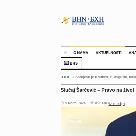
O NAMA
AKTUELNOSTI
ANA
BHS
U Sarajevu je u subotu 8. avgusta, nako
Slučaj Šarčević – Pravo na život
9 Marta, 2024
0
1303
Iz medija