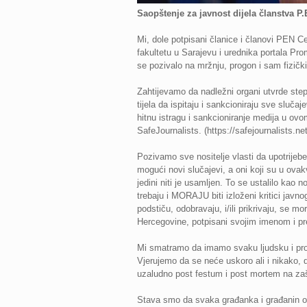
Saopštenje za javnost
dijela članstva P
Mi, dole potpisani članice i članovi PEN
fakultetu u Sarajevu i urednika portala Pro
se pozivalo na mržnju, progon i sam fizič
Zahtijevamo da nadležni organi utvrde ste
tijela da ispitaju i sankcioniraju sve sluč
hitnu istragu i sankcioniranje medija u ovo
SafeJournalists. (https://safejournalists.net
Pozivamo sve nositelje vlasti da upotrijeb
mogući novi slučajevi, a oni koji su u ov
jedini niti je usamljen. To se ustalilo kao
trebaju i MORAJU biti izloženi kritici javn
podstiču, odobravaju, i/ili prikrivaju, se m
Hercegovine, potpisani svojim imenom i p
Mi smatramo da imamo svaku ljudsku i prof
Vjerujemo da se neće uskoro ali i nikako, 
uzaludno post festum i post mortem na zašt
Stava smo da svaka građanka i građanin ove