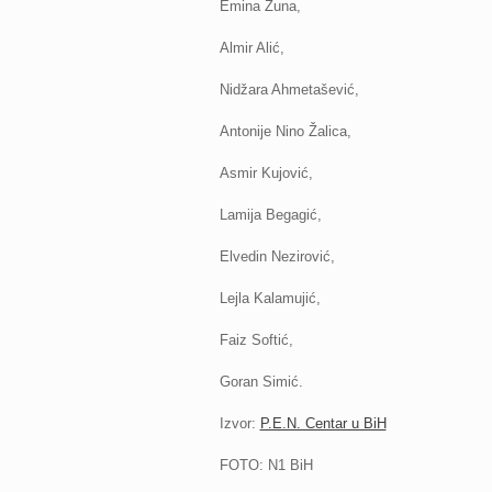
Emina Žuna,
Almir Alić,
Nidžara Ahmetašević,
Antonije Nino Žalica,
Asmir Kujović,
Lamija Begagić,
Elvedin Nezirović,
Lejla Kalamujić,
Faiz Softić,
Goran Simić.
Izvor:
P.E.N. Centar u BiH
FOTO: N1 BiH