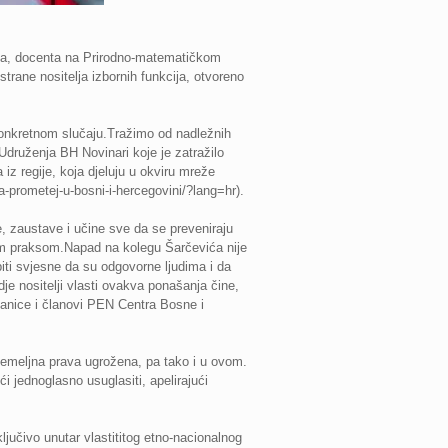
ića, docenta na Prirodno-matematičkom
trane nositelja izbornih funkcija, otvoreno
konkretnom slučaju.Tražimo od nadležnih
 Udruženja BH Novinari koje je zatražilo
iz regije, koja djeluju u okviru mreže
ala-prometej-u-bosni-i-hercegovini/?lang=hr).
, zaustave i učine sve da se preveniraju
vom praksom.Napad na kolegu Šarčevića nije
biti svjesne da su odgovorne ljudima i da
je nositelji vlasti ovakva ponašanja čine,
 članice i članovi PEN Centra Bosne i
temeljna prava ugrožena, pa tako i u ovom.
 jednoglasno usuglasiti, apelirajući
jučivo unutar vlastititog etno-nacionalnog