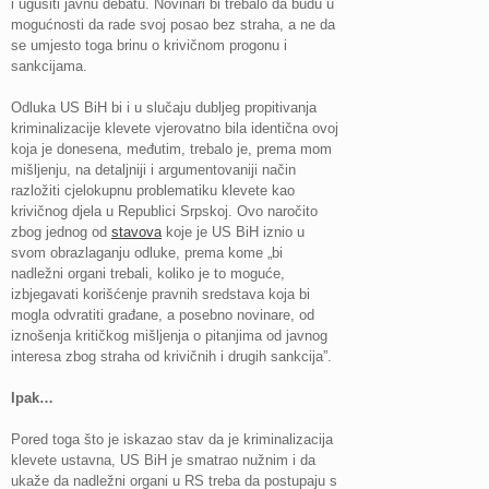
i ugušiti javnu debatu. Novinari bi trebalo da budu u
mogućnosti da rade svoj posao bez straha, a ne da
se umjesto toga brinu o krivičnom progonu i
sankcijama.
Odluka US BiH bi i u slučaju dubljeg propitivanja
kriminalizacije klevete vjerovatno bila identična ovoj
koja je donesena, međutim, trebalo je, prema mom
mišljenju, na detaljniji i argumentovaniji način
razložiti cjelokupnu problematiku klevete kao
krivičnog djela u Republici Srpskoj. Ovo naročito
zbog jednog od
stavova
koje je US BiH iznio u
svom obrazlaganju odluke, prema kome „bi
nadležni organi trebali, koliko je to moguće,
izbjegavati korišćenje pravnih sredstava koja bi
mogla odvratiti građane, a posebno novinare, od
iznošenja kritičkog mišljenja o pitanjima od javnog
interesa zbog straha od krivičnih i drugih sankcija”.
Ipak…
Pored toga što je iskazao stav da je kriminalizacija
klevete ustavna, US BiH je smatrao nužnim i da
ukaže da nadležni organi u RS treba da postupaju s