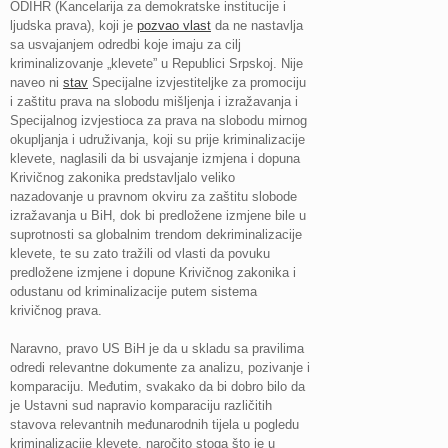
ODIHR (Kancelarija za demokratske institucije i
ljudska prava), koji je
pozvao vlast
da ne nastavlja
sa usvajanjem odredbi koje imaju za cilj
kriminalizovanje „klevete” u Republici Srpskoj. Nije
naveo ni
stav
Specijalne izvjestiteljke za promociju
i zaštitu prava na slobodu mišljenja i izražavanja i
Specijalnog izvjestioca za prava na slobodu mirnog
okupljanja i udruživanja, koji su prije kriminalizacije
klevete, naglasili da bi usvajanje izmjena i dopuna
Krivičnog zakonika predstavljalo veliko
nazadovanje u pravnom okviru za zaštitu slobode
izražavanja u BiH, dok bi predložene izmjene bile u
suprotnosti sa globalnim trendom dekriminalizacije
klevete, te su zato tražili od vlasti da povuku
predložene izmjene i dopune Krivičnog zakonika i
odustanu od kriminalizacije putem sistema
krivičnog prava.
Naravno, pravo US BiH je da u skladu sa pravilima
odredi relevantne dokumente za analizu, pozivanje i
komparaciju. Međutim, svakako da bi dobro bilo da
je Ustavni sud napravio komparaciju različitih
stavova relevantnih međunarodnih tijela u pogledu
kriminalizacije klevete, naročito stoga što je u