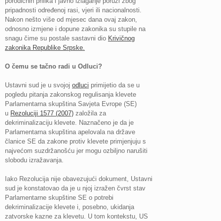
porodičnih prilika i javno izlaganje poruzi zbog
pripadnosti određenoj rasi, vjeri ili nacionalnosti.
Nakon nešto više od mjesec dana ovaj zakon,
odnosno izmjene i dopune zakonika su stupile na
snagu čime su postale sastavni dio
Krivičnog
zakonika Republike Srpske.
O čemu se tačno radi u Odluci?
Ustavni sud je u svojoj
odluci
primijetio da se u
pogledu pitanja zakonskog regulisanja klevete
Parlamentarna skupština Savjeta Evrope (SE)
u
Rezoluciji 1577 (2007)
založila za
dekriminalizaciju klevete. Naznačeno je da je
Parlamentarna skupština apelovala na države
članice SE da zakone protiv klevete primjenjuju s
najvećom suzdržanošću jer mogu ozbiljno narušiti
slobodu izražavanja.
Iako Rezolucija nije obavezujući dokument, Ustavni
sud je konstatovao da je u njoj izražen čvrst stav
Parlamentarne skupštine SE o potrebi
dekriminalizacije klevete i, posebno, ukidanja
zatvorske kazne za klevetu. U tom kontekstu, US