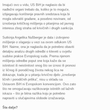
Imajući ovo u vidu, US BiH je naglasio da bi
nadležni organi trebalo da, koliko je to moguće,
izbjegavaju korištenje pravnih sredstava koja bi
mogla odvratiti građane, a posebno novinare, od
iznošenja kritičkog mišljenja o pitanjima od javnog
interesa zbog straha od krivičnih i drugih sankcija.
Sutkinja Angelika Nußberger je dala i
izdvojeno
mišljenje o slaganju
u vezi sa ovom odlukom US
BiH. Naime, ona je naglasila da je potrebno obaviti
detaljnu analizu drugih odredbi o kleveti u svjetlu
sudske prakse Evropskog suda. Prema njenom
mišljenju odredbe poput one koja kaže da se
istinitost ili neistinitost onog što se iznosi ili pronosi
iz ličnog ili porodičnog života nekog lica ne
dokazuje, kada je u pitanju krivično djelo „iznošenje
ličnih i porodičnih prilika”, nisu u skladu sa
Ustavom BiH ni Evropskom konvencijom. Ovo zato
što ne omogućavaju razlikovanje istinitih od lažnih
iskaza – što je bitna razlika koju je potrebno
napraviti u slučajevima slobode izražavanja.
Šta dalje?