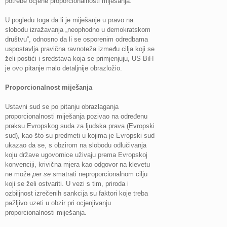
potrebe ocjene proporcionalnosti miješanja.
U pogledu toga da li je miješanje u pravo na
slobodu izražavanja „neophodno u demokratskom
društvu”, odnosno da li se osporenim odredbama
uspostavlja pravična ravnoteža između cilja koji se
želi postići i sredstava koja se primjenjuju, US BiH
je ovo pitanje malo detaljnije obrazložio.
Proporcionalnost miješanja
Ustavni sud se po pitanju obrazlaganja
proporcionalnosti miješanja pozivao na određenu
praksu Evropskog suda za ljudska prava (Evropski
sud), kao što su predmeti u kojima je Evropski sud
ukazao da se, s obzirom na slobodu odlučivanja
koju države ugovornice uživaju prema Evropskoj
konvenciji, krivična mjera kao odgovor na klevetu
ne može
per se
smatrati neproporcionalnom cilju
koji se želi ostvariti. U vezi s tim, priroda i
ozbiljnost izrečenih sankcija su faktori koje treba
pažljivo uzeti u obzir pri ocjenjivanju
proporcionalnosti miješanja.