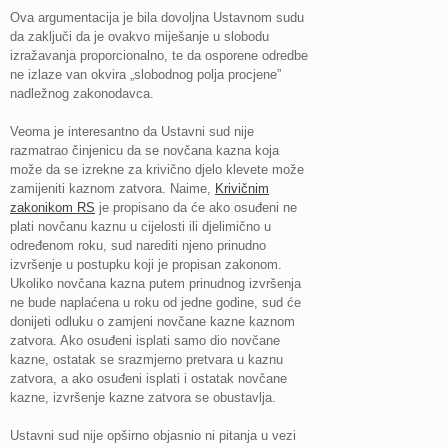
Ova argumentacija je bila dovoljna Ustavnom sudu
da zaključi da je ovakvo miješanje u slobodu
izražavanja proporcionalno, te da osporene odredbe
ne izlaze van okvira „slobodnog polja procjene”
nadležnog zakonodavca.
Veoma je interesantno da Ustavni sud nije
razmatrao činjenicu da se novčana kazna koja
može da se izrekne za krivično djelo klevete može
zamijeniti kaznom zatvora. Naime,
Krivičnim
zakonikom RS
je propisano da će ako osuđeni ne
plati novčanu kaznu u cijelosti ili djelimično u
određenom roku, sud narediti njeno prinudno
izvršenje u postupku koji je propisan zakonom.
Ukoliko novčana kazna putem prinudnog izvršenja
ne bude naplaćena u roku od jedne godine, sud će
donijeti odluku o zamjeni novčane kazne kaznom
zatvora. Ako osuđeni isplati samo dio novčane
kazne, ostatak se srazmjerno pretvara u kaznu
zatvora, a ako osuđeni isplati i ostatak novčane
kazne, izvršenje kazne zatvora se obustavlja.
Ustavni sud nije opširno objasnio ni pitanja u vezi