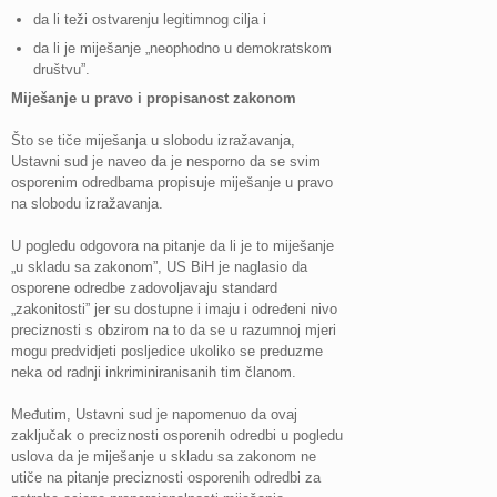
da li teži ostvarenju legitimnog cilja i
da li je miješanje „neophodno u demokratskom
društvu”.
Miješanje u pravo i propisanost zakonom
Što se tiče miješanja u slobodu izražavanja,
Ustavni sud je naveo da je nesporno da se svim
osporenim odredbama propisuje miješanje u pravo
na slobodu izražavanja.
U pogledu odgovora na pitanje da li je to miješanje
„u skladu sa zakonom”, US BiH je naglasio da
osporene odredbe zadovoljavaju standard
„zakonitosti” jer su dostupne i imaju i određeni nivo
preciznosti s obzirom na to da se u razumnoj mjeri
mogu predvidjeti posljedice ukoliko se preduzme
neka od radnji inkriminiranisanih tim članom.
Međutim, Ustavni sud je napomenuo da ovaj
zaključak o preciznosti osporenih odredbi u pogledu
uslova da je miješanje u skladu sa zakonom ne
utiče na pitanje preciznosti osporenih odredbi za