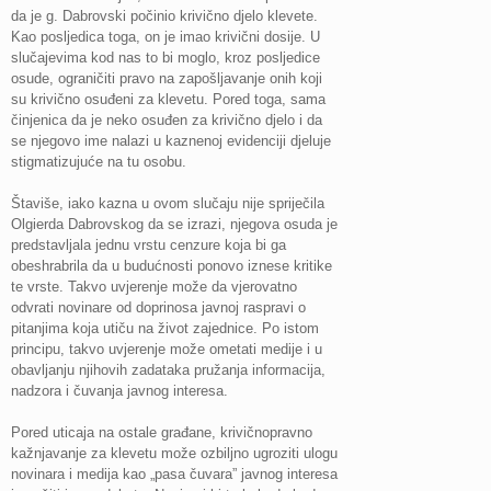
da je g. Dabrovski počinio krivično djelo klevete.
Kao posljedica toga, on je imao krivični dosije. U
slučajevima kod nas to bi moglo, kroz posljedice
osude, ograničiti pravo na zapošljavanje onih koji
su krivično osuđeni za klevetu. Pored toga, sama
činjenica da je neko osuđen za krivično djelo i da
se njegovo ime nalazi u kaznenoj evidenciji djeluje
stigmatizujuće na tu osobu.
Štaviše, iako kazna u ovom slučaju nije spriječila
Olgierda Dabrovskog da se izrazi, njegova osuda je
predstavljala jednu vrstu cenzure koja bi ga
obeshrabrila da u budućnosti ponovo iznese kritike
te vrste. Takvo uvjerenje može da vjerovatno
odvrati novinare od doprinosa javnoj raspravi o
pitanjima koja utiču na život zajednice. Po istom
principu, takvo uvjerenje može ometati medije i u
obavljanju njihovih zadataka pružanja informacija,
nadzora i čuvanja javnog interesa.
Pored uticaja na ostale građane, krivičnopravno
kažnjavanje za klevetu može ozbiljno ugroziti ulogu
novinara i medija kao „pasa čuvara” javnog interesa