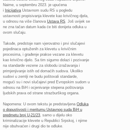
Naime, u septembru 2023. je upućena
i
Inicijativa
Ustavnom sudu RS u pogledu
ustavnosti propisivanja klevete kao krivičnog djela,
u odnosu na više članova
Ustava RS
.
Još uvijek se
ne zna tačan datum kada će biti donijeta odluka u
ovom slučaju.
Takođe, predstoje nam vjerovatno i prvi slučajevi
pojedinaca optuženih za klevetu u krivičnim
procesima, i građenje prakse vezane za klevetu
kao krivično djelo. Sa tim sigurno dolazi i pozivanje
na standarde vezene za slobodu izražavanja i
primjenjivanje istih od domaćih sudova. Ukoliko
sudovi u zemlji ne budu poštovali standarde,
mogući su i novi slučajevi pred Evropskim sudom u
odnosu na BiH i ocjenivanje stepena poštovanja
ljudskih prava od strane strazburškog organa.
Napomena: U ovom tekstu je predstavljena
Odluka
o dopustivosti i meritumu Ustavnog suda BiH u
predmetu broj U-21/23
, samo u dijelu oko
kriminalizacije klevete u Republici Srpskoj, i njime
nije obuhvaćen i drugi dio te odluke.