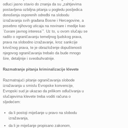
odluci jasno stavio do znanja da su „zahtjevima
postavljena ozbiljna pitanja u pogledu posljedica
donošenja osporenih odredbi na slobodu
izražavanja svih građana Bosne i Hercegovine, a
posebno njihovog uticaja na novinare i medije kao
`čuvare javnog interesa`”. Uz to, u ovom slučaju se
radilo o ograničavanju temeljnog ljudskog prava,
prava na slobodno izražavanje, kroz sankcije
krivičnog prava, te je obrazloženje dopuštenosti
njegovog ograničavanja trebalo da bude mnogo
šire, detaljnije i sveobuhvatnije.
Razmatranje pitanja kriminalizacije klevete
Razmatrajući pitanje ograničavanja slobode
izražavanja u smislu Evropske konvencije,
Evropski sud je ukazao da prilikom odlučivanja u
slučajevima klevete treba voditi računa o
sljedećem:
da li postoji miješanje u pravo na slobodu
izražavanja,
da li je miješanje propisano zakonom,