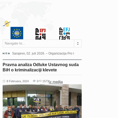
Navigate to...
jeća Grada Sarajeva povodom Dana Sarajeva dugogodišnjoj...
Sarajevo, 02. juli 2026. – Organizacija Pro Educa juče je uspješno održala 
Ankara, 19. juni 2026. – Preds
Pravna analiza Odluke Ustavnog suda
BiH o kriminalizaciji klevete
8 Februara, 2024
0
1573
Iz medija