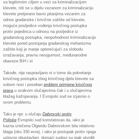
sa legitimnim ciljem u vezi sa kriminalizacijom
klevete, niti se u dijelu vezanom za kriminalizaciju
klevete pretjerano bavio pitanjima vezanim za
odnos građanske i krivične zaštite od klevete,
moguće posljedice vođenja krivičnog postupka
protiv pojedinca u odnosu na posljedice iz
građanskog postupka, neopohodnost kriminalizacije
klevete pored postojanja građanskog mehanizma
zaštite koji je manje opterećujući za slobodu
izražavanja, pravnu nesigurnost, međunarodne
obaveze BiH i sl.
Takođe, nije raspravljano ni o tome da pokretanje
krivičnog postupka zbog krivičnog djela klevete sa
sobom nosi i poseban
problem primjene krivičnog
prava
u ovakvim slučajevima čak i u slučajevima
blažeg kažnjavanja. I Evropski sud se izjasnio o
ovom problemu.
Tako je npr. u slučaju
Dabrovski protiv
Poljske
Evropski sud konstatovao da, iako je
kazna izrečena Olgierdu Dabrovskom bila relativno
blaga (oko 330 evra), i iako je postupak protiv njega
uslovno obustavljen, domaći sudovi su ipak utvrdili