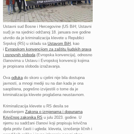
Ustavni sud Bosne i Hercegovine (US BiH; Ustavni
sud) je na sjednici održanoj 18. januara ove godine
utvrdio da je kriminalizacija klevete u Republici
Srpskoj (RS) u skladu sa
Ustavom BiH
, kao
i
Evropskom konvencijom za zaštitu ljudskih prava
i osnovnih sloboda
(Evropska konvencija), odnosno
članovima u Ustavu i Evropskoj konvenciji kojima
je propisana sloboda izražavanja.
Ova
odluka
do skoro u cjelini nije bila dostupna
javnosti, a mnogi mediji su na dan kada je ona
saopštena, pogrešno izvijestili o tome da je
kriminalizacija klevete proglašena neustavnom.
Kriminalizacija klevete u RS desila se
donošenjem
Zakona o izmjenama i dopunama
Krivičnog zakonika RS
u julu 2023. godine. U
njemu su sadržani članovi koji propisuju krivična
djela protiv časti i ugleda: kleveta, iznošenje ličnih i