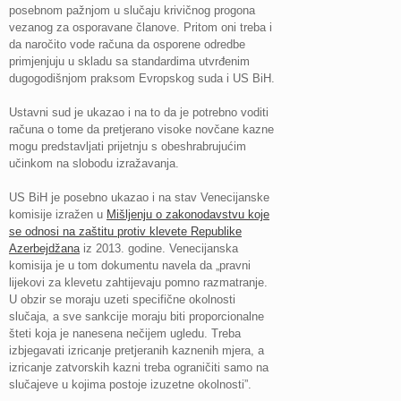
posebnom pažnjom u slučaju krivičnog progona
vezanog za osporavane članove. Pritom oni treba i
da naročito vode računa da osporene odredbe
primjenjuju u skladu sa standardima utvrđenim
dugogodišnjom praksom Evropskog suda i US BiH.
Ustavni sud je ukazao i na to da je potrebno voditi
računa o tome da pretjerano visoke novčane kazne
mogu predstavljati prijetnju s obeshrabrujućim
učinkom na slobodu izražavanja.
US BiH je posebno ukazao i na stav Venecijanske
komisije izražen u
Mišljenju o zakonodavstvu koje
se odnosi na zaštitu protiv klevete Republike
Azerbejdžana
iz 2013. godine. Venecijanska
komisija je u tom dokumentu navela da „pravni
lijekovi za klevetu zahtijevaju pomno razmatranje.
U obzir se moraju uzeti specifične okolnosti
slučaja, a sve sankcije moraju biti proporcionalne
šteti koja je nanesena nečijem ugledu. Treba
izbjegavati izricanje pretjeranih kaznenih mjera, a
izricanje zatvorskih kazni treba ograničiti samo na
slučajeve u kojima postoje izuzetne okolnosti”.