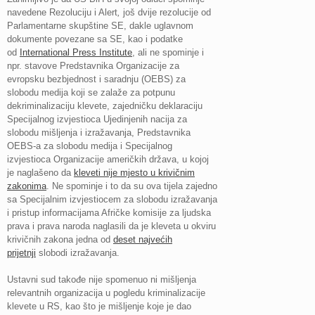
navedene Rezoluciju i Alert
,
još dvije rezolucije od
Parlamentarne skupštine SE, dakle uglavnom
dokumente povezane sa SE, kao i podatke
od
International Press Institute
, ali ne spominje i
npr. stavove Predstavnika Organizacije za
evropsku bezbjednost i saradnju (OEBS) za
slobodu medija koji se zalaže za potpunu
dekriminalizaciju klevete, zajedničku deklaraciju
Specijalnog izvjestioca Ujedinjenih nacija za
slobodu mišljenja i izražavanja, Predstavnika
OEBS-a za slobodu medija i Specijalnog
izvjestioca Organizacije američkih država, u kojoj
je naglašeno da
kleveti nije mjesto u krivičnim
zakonima
. Ne spominje i to da su ova tijela zajedno
sa Specijalnim izvjestiocem za slobodu izražavanja
i pristup informacijama Afričke komisije za ljudska
prava i prava naroda naglasili da je kleveta u okviru
krivičnih zakona jedna od
deset najvećih
prijetnji
slobodi izražavanja.
Ustavni sud takođe nije spomenuo ni mišljenja
relevantnih organizacija u pogledu kriminalizacije
klevete u RS, kao što je mišljenje koje je dao