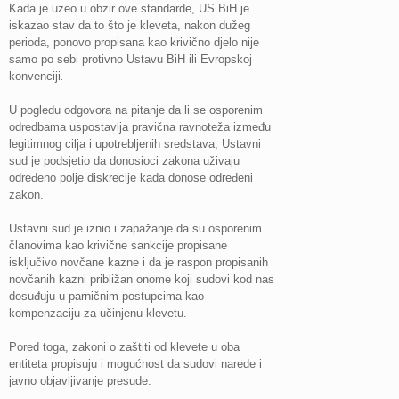
Kada je uzeo u obzir ove standarde, US BiH je
iskazao stav da to što je kleveta, nakon dužeg
perioda, ponovo propisana kao krivično djelo nije
samo po sebi protivno Ustavu BiH ili Evropskoj
konvenciji
.
U pogledu odgovora na pitanje da li se osporenim
odredbama uspostavlja pravična ravnoteža između
legitimnog cilja i upotrebljenih sredstava, Ustavni
sud je podsjetio da donosioci zakona uživaju
određeno polje diskrecije kada donose određeni
zakon.
Ustavni sud je iznio i zapažanje da su osporenim
članovima kao krivične sankcije propisane
isključivo novčane kazne i da je raspon propisanih
novčanih kazni približan onome koji sudovi kod nas
dosuđuju u parničnim postupcima kao
kompenzaciju za učinjenu klevetu.
Pored toga, zakoni o zaštiti od klevete u oba
entiteta propisuju i mogućnost da sudovi narede i
javno objavljivanje presude.