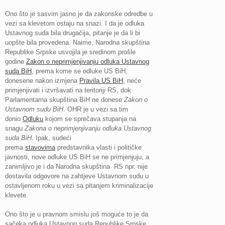
Ono što je sasvim jasno je da zakonske odredbe u
vezi sa klevetom ostaju na snazi. I da je odluka
Ustavnog suda bila drugačija, pitanje je da li bi
uopšte bila provedena. Naime, Narodna skupština
Republike Srpske usvojila je sredinom prošle
godine
Zakon o neprimjenjivanju odluka Ustavnog
suda BiH
, prema kome se odluke US BiH,
donesene nakon izmjena
Pravila US BiH
, neće
primjenjivati i izvršavati na teritoriji RS, dok
Parlamentarna skupština BiH ne donese
Zakon o
Ustavnom sudu BiH
. OHR je u vezi sa tim
donio
Odluku
kojom se sprečava stupanja na
snagu
Zakona o neprimjenjivanju odluka Ustavnog
suda BiH
. Ipak, sudeći
prema
stavovima
predstavnika vlasti i političke
javnosti, nove odluke US BiH se ne primjenjuju, a
zanimljivo je i da Narodna skupština RS npr. nije
dostavila odgovore na zahtjeve Ustavnom sudu u
ostavljenom roku u vezi sa pitanjem kriminalizacije
klevete.
Ono što je u pravnom smislu još moguće to je da
sačeka odluka Ustavnog suda Republike Srpske.