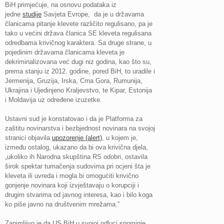
BiH primjećuje, na osnovu podataka iz
jedne
studije
Savjeta Evrope, da je u državama
članicama pitanje klevete različito regulisano, pa je
tako u većini država članica SE kleveta regulisana
odredbama krivičnog karaktera. Sa druge strane, u
pojedinim državama članicama kleveta je
dekriminalizovana već dugi niz godina, kao što su,
prema stanju iz 2012. godine, pored BiH, to uradile i
Jermenija, Gruzija, Irska, Crna Gora, Rumunija,
Ukrajina i Ujedinjeno Kraljevstvo, te Kipar, Estonija
i Moldavija uz određene izuzetke.
Ustavni sud je konstatovao i da je Platforma za
zaštitu novinarstva i bezbjednost novinara na svojoj
stranici objavila
upozorenje (alert)
, u kojem je,
između ostalog, ukazano da bi ova krivična djela,
„ukoliko ih Narodna skupština RS odobri, ostavila
širok spektar tumačenja sudovima pri ocjeni šta je
kleveta ili uvreda i mogla bi omogućiti krivično
gonjenje novinara koji izvještavaju o korupciji i
drugim stvarima od javnog interesa, kao i bilo koga
ko piše javno na društvenim mrežama.”
Zanimljivo je da US BiH u svojoj odluci spominje