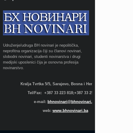
Udruženje/udruga BH novinari je nepolitička,
neprofitna organizacija čiji su članovi novinari,
slobodni novinari, studenti novinarstva i drugi
medijski uposlenici čija je osnovna profesija
novinarstvo.
Kralja Tvrtka 5/5, Sarajevo, Bosna i Hercegovina;
Tel/Fax: +387 33 223 818;+387 33 255 600
e-mail:
bhnovinari@bhnovinari.ba
web:
www.bhnovinari.ba