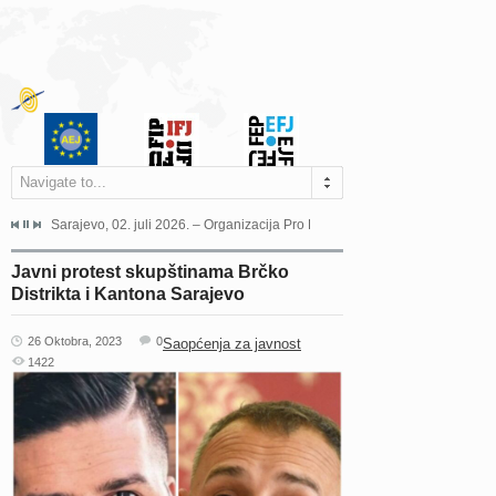
Navigate to...
jeća Grada Sarajeva povodom Dana Sarajeva dugogodišnjoj...
Sarajevo, 02. juli 2026. – Organizacija Pro Educa juče je uspješno održala 
Ankara, 19. juni 2026. – Preds
Javni protest skupštinama Brčko
Distrikta i Kantona Sarajevo
26 Oktobra, 2023
0
Saopćenja za javnost
1422