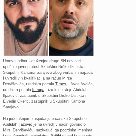
Upravni odbor Udruženja/udruge BH novinari
upućuje javni protest Skupštini Brčko Distikta i
Skupštini Kantona Sarajevo zbog verbalnih napada
i uvredljivih kvalifikacija na račun Mirze
Derviševića, urednika portala
Times,
i Avde Avdića,
urednika portala
Istraga
, iza kojih stoje Abdulah
Iljazović, zastupnik u Skupštini Brčko Distikta i
Elvedin Okerić, zastupnik u Skupštini Kantona
Sarajevo.
Na jučerašnjem zasjedanju brčanske Skupštine,
Abdulah Ijazović
je na uvredljiv način govorio o
Mirzi Derviševiću, nazivajući ga pogrdnim imenima
i pokušavajući minimizirati
fizički napad
iz augusta