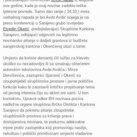
ove godine, kada je ovaj novinar zadobio teške
tjelesne povrede. Samo dan ranije ( 24.10.) meta
verbalnog napada je bio Avdo Avdić kojega je na
press konferenciji u Sarajevu grubo izvrijeđao
Elvedin Okerić
, predsjedavajući Skupštine Kantona
Sarajevo, odbijajući odgovorti na legitimno
novinarsko pitanje o dodjeli grantova iz budžeta
sarajevskog kantona i Okerićevoj ulozi u tome.
Umjesto da koriste demantij i/ili tužbu za klevetu
ukoliko su nezadovoljni ili se smatraju oštećenim
autorskim tekstovima Avde Avdića i Mirze
Derviševića, zastupnici Iljazović i Okerić su
zloupotrijebili skupštinske prostore i javne političke
funkcije kako bi zaustavili kritičko propitivanje tema
od javnog interesa čiju su akteri oni sami. U tom
kontekstu, Upravni odbor BH novinara poziva
nadležne organe skupština Brčko Distikta i Kantona
Sarajevo da pokrenu pitanje zloupotrebe
skupštinskih prostora za kršenje prava i
dostojanstva novinara, te poduzmu adekvatne
mjere protiv zastupnika koji promoviraju nasilje,
nekulturu i politički primitivizam umjesto vladavine