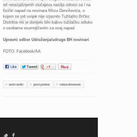
od nerazjašnjenih slučajeva nasilja odnosi se i na
fizički napad na novinara Mirzu Derviševića, o
kojem se još uvijek nije izjasnilo Tužilašto Brčko
Distrikta niti je donijelo bilo kakvu tužilačku odluku
o osobama osumnjičenim za ovaj napad.
Upravni odbor Udruženja/udruge BH novinari
FOTO: Facebook/AA
avdo avdic
javni protest
mirza dervisevic