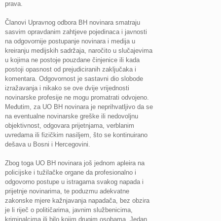
prava.
Članovi Upravnog odbora BH novinara smatraju
sasvim opravdanim zahtjeve pojedinaca i javnosti
na odgovornije postupanje novinara i medija u
kreiranju medijskih sadržaja, naročito u slučajevima
u kojima ne postoje pouzdane činjenice ili kada
postoji opasnost od prejudiciranih zaključaka i
komentara. Odgovornost je sastavni dio slobode
izražavanja i nikako se ove dvije vrijednosti
novinarske profesije ne mogu promatrati odvojeno.
Međutim, za UO BH novinara je neprihvatljivo da se
na eventualne novinarske greške ili nedovoljnu
objektivnost, odgovara prijetnjama, verblanim
uvredama ili fizičkim nasiljem, što se kontinuirano
dešava u Bosni i Hercegovini.
Zbog toga UO BH novinara još jednom apleira na
policijske i tužilačke organe da profesionalno i
odgovorno postupe u istragama svakog napada i
prijetnje novinarima, te poduzmu adekvatne
zakonske mjere kažnjavanja napadača, bez obzira
je li riječ o političarima, javnim službenicima,
kriminalcima ili bilo kojim drugim osobama. Jedan