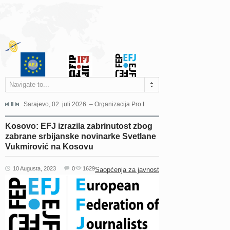
Navigate to...
jeća Grada Sarajeva povodom Dana Sarajeva dugogodišnjoj...
Sarajevo, 02. juli 2026. – Organizacija Pro Educa juče je uspješno održala 
Ankara, 19. juni 2026. – Preds
Kosovo: EFJ izrazila zabrinutost zbog
zabrane srbijanske novinarke Svetlane
Vukmirović na Kosovu
10 Augusta, 2023
0
1629
Saopćenja za javnost