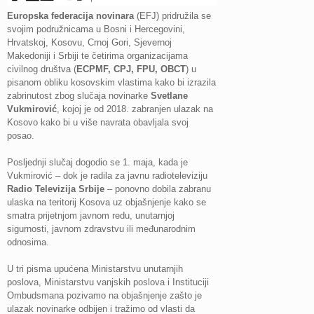
Europska federacija novinara
(EFJ) pridružila se
svojim podružnicama u Bosni i Hercegovini,
Hrvatskoj, Kosovu, Crnoj Gori, Sjevernoj
Makedoniji i Srbiji te četirima organizacijama
civilnog društva (
ECPMF, CPJ, FPU, OBCT
) u
pisanom obliku kosovskim vlastima kako bi izrazila
zabrinutost zbog slučaja novinarke
Svetlane
Vukmirović
, kojoj je od 2018. zabranjen ulazak na
Kosovo kako bi u više navrata obavljala svoj
posao.
Posljednji slučaj dogodio se 1. maja, kada je
Vukmirović – dok je radila za javnu radioteleviziju
Radio Televizija Srbije
– ponovno dobila zabranu
ulaska na teritorij Kosova uz objašnjenje kako se
smatra prijetnjom javnom redu, unutarnjoj
sigurnosti, javnom zdravstvu ili međunarodnim
odnosima.
U tri pisma upućena Ministarstvu unutarnjih
poslova, Ministarstvu vanjskih poslova i Instituciji
Ombudsmana pozivamo na objašnjenje zašto je
ulazak novinarke odbijen i tražimo od vlasti da