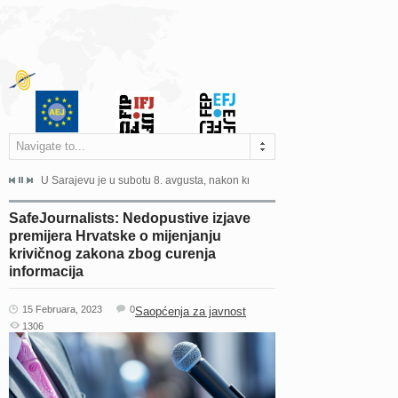
Navigate to...
ne odgovara na zahtjeve za pristup informacijama u zakonskom...
U Sarajevu je u subotu 8. avgusta, nakon kraće bolesti, preminuo istaknuti 
Sarajevo, 02. juli 2026. – Orga
SafeJournalists: Nedopustive izjave
premijera Hrvatske o mijenjanju
krivičnog zakona zbog curenja
informacija
15 Februara, 2023
0
Saopćenja za javnost
1306