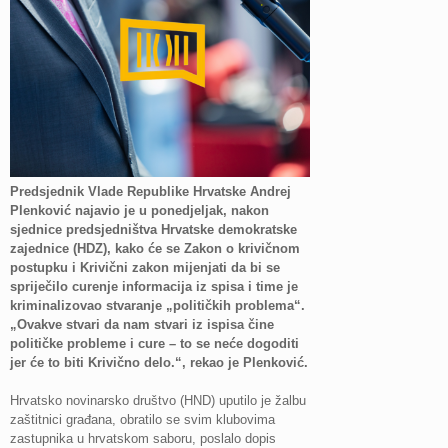
Predsjednik Vlade Republike Hrvatske Andrej
Plenković najavio je u ponedjeljak, nakon
sjednice predsjedništva Hrvatske demokratske
zajednice (HDZ), kako će se Zakon o krivičnom
postupku i Krivični zakon mijenjati da bi se
spriječilo curenje informacija iz spisa i time je
kriminalizovao stvaranje „političkih problema“.
„Ovakve stvari da nam stvari iz ispisa čine
političke probleme i cure – to se neće dogoditi
jer će to biti Krivično delo.“, rekao je Plenković.
Hrvatsko novinarsko društvo (HND) uputilo je žalbu
zaštitnici građana, obratilo se svim klubovima
zastupnika u hrvatskom saboru, poslalo dopis