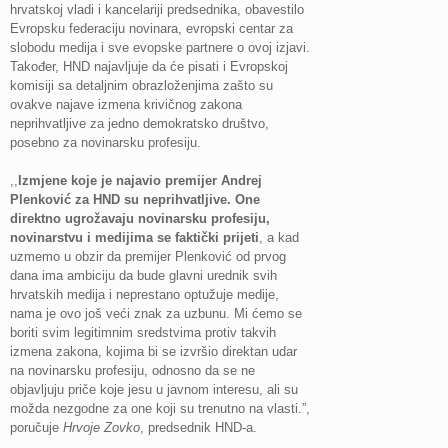
hrvatskoj vladi i kancelariji predsednika, obavestilo
Evropsku federaciju novinara, evropski centar za
slobodu medija i sve evopske partnere o ovoj izjavi.
Također, HND najavljuje da će pisati i Evropskoj
komisiji sa detaljnim obrazloženjima zašto su
ovakve najave izmena krivičnog zakona
neprihvatljive za jedno demokratsko društvo,
posebno za novinarsku profesiju.
,,
Izmjene koje je najavio premijer Andrej
Plenković za HND su neprihvatljive. One
direktno ugrožavaju novinarsku profesiju,
novinarstvu i medijima se faktički prijeti
, a kad
uzmemo u obzir da premijer Plenković od prvog
dana ima ambiciju da bude glavni urednik svih
hrvatskih medija i neprestano optužuje medije,
nama je ovo još veći znak za uzbunu. Mi ćemo se
boriti svim legitimnim sredstvima protiv takvih
izmena zakona, kojima bi se izvršio direktan udar
na novinarsku profesiju, odnosno da se ne
objavljuju priče koje jesu u javnom interesu, ali su
možda nezgodne za one koji su trenutno na vlasti.”,
poručuje
Hrvoje Zovko
, predsednik HND-a.