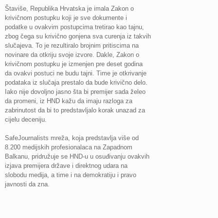
Štaviše, Republika Hrvatska je imala Zakon o
krivičnom postupku koji je sve dokumente i
podatke u ovakvim postupcima tretirao kao tajnu,
zbog čega su krivično gonjena sva curenja iz takvih
slučajeva. To je rezultiralo brojnim pritiscima na
novinare da otkriju svoje izvore. Dakle, Zakon o
krivičnom postupku je izmenjen pre deset godina
da ovakvi postuci ne budu tajni. Time je otkrivanje
podataka iz slučaja prestalo da bude krivično delo.
Iako nije dovoljno jasno šta bi premijer sada želeo
da promeni, iz HND kažu da imaju razloga za
zabrinutost da bi to predstavljalo korak unazad za
cijelu deceniju.
SafeJournalists mreža, koja predstavlja više od
8.200 medijskih profesionalaca na Zapadnom
Balkanu, pridružuje se HND-u u osuđivanju ovakvih
izjava premijera države i direktnog udara na
slobodu medija, a time i na demokratiju i pravo
javnosti da zna.