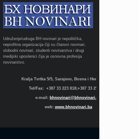
Udruženje/udruga BH novinari je nepolitička,
neprofitna organizacija čiji su članovi novinari,
slobodni novinari, studenti novinarstva i drugi
medijski uposlenici čija je osnovna profesija
novinarstvo.
Kralja Tvrtka 5/5, Sarajevo, Bosna i Hercegovina;
Tel/Fax: +387 33 223 818;+387 33 255 600
e-mail:
bhnovinari@bhnovinari.ba
web:
www.bhnovinari.ba