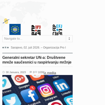
Navigate to...
jeća Grada Sarajeva povodom Dana Sarajeva dugogodišnjoj...
Sarajevo, 02. juli 2026. – Organizacija Pro Educa juče je uspješno održala 
Ankara, 19. juni 2026. – Preds
Generalni sekretar UN-a: Društvene
mreže saučesnici u raspirivanju mržnje
30 Januara, 2023
0
1030
Iz medija