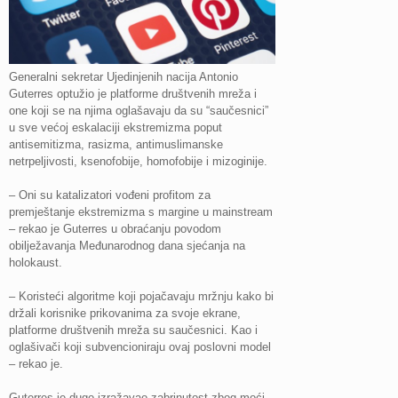
Generalni sekretar Ujedinjenih nacija Antonio
Guterres optužio je platforme društvenih mreža i
one koji se na njima oglašavaju da su “saučesnici”
u sve većoj eskalaciji ekstremizma poput
antisemitizma, rasizma, antimuslimanske
netrpeljivosti, ksenofobije, homofobije i mizoginije.
– Oni su katalizatori vođeni profitom za
premještanje ekstremizma s margine u mainstream
– rekao je Guterres u obraćanju povodom
obilježavanja Međunarodnog dana sjećanja na
holokaust.
– Koristeći algoritme koji pojačavaju mržnju kako bi
držali korisnike prikovanima za svoje ekrane,
platforme društvenih mreža su saučesnici. Kao i
oglašivači koji subvencioniraju ovaj poslovni model
– rekao je.
Guterres je dugo izražavao zabrinutost zbog moći