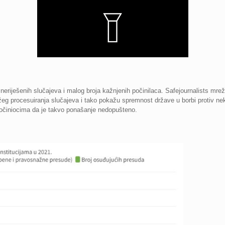
neriješenih slučajeva i malog broja kažnjenih počinilaca. Safejournalists mre
ržeg procesuiranja slučajeva i tako pokažu spremnost države u borbi protiv n
očiniocima da je takvo ponašanje nedopušteno.