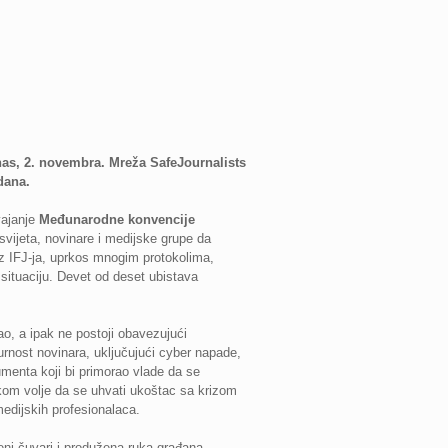
as, 2. novembra. Mreža SafeJournalists
 dana.
ajanje
Međunarodne konvencije
vijeta, novinare i medijske grupe da
iz IFJ-ja, uprkos mnogim protokolima,
 situaciju. Devet od deset ubistava
o, a ipak ne postoji obavezujući
rnost novinara, uključujući cyber napade,
umenta koji bi primorao vlade da se
kom volje da se uhvati ukoštac sa krizom
edijskih profesionalaca.
jeni čuvari i produžena ruka građana,