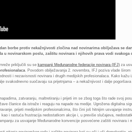
an borbe protiv nekažnjivosti zločina nad novinarima obilježava se dan
da u novinarskom poslu, zaštitu novinara i njihovih prava vodi svakoga
mreže priključili su se
kampanji Međunarodne federacije novinara (IFJ)
za usv
profesionalaca
. Povodom obilježavanja 2. novembra, IFJ poziva vlade širom s
nosti i nezavisnosti novinara i drugih medijskih profesionalaca. Kako kažu 
dalje svakodnevno suočavaju sa prijetnjama – a nekažnjivost i dalje pogoršava
apadima, zatvaranju, maltretiranju i prijeti im se zbog toga što rade svoj posa
žave članice da istraže i reaguju na napade na medije. Ugrožena digitalna sigu
vanje, prijeti medijskim profesionalcima, što čini još hitnijim usvajanje instr
o i rastuća frustracija nedostatkom akcije i, u previše slučajeva, nedostat
kampanju za usvajanje Međunarodne konvencije posvećene zaštiti novinara i m
ti pitanja novinarskog rada i zaštite novinara koji su oči i uši demokratije, n