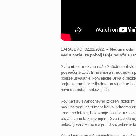
SARAJEVO, 02.11.2022.
– Međunarodni d
svoju borbu za poboljšanje položaja ra
Svi partneri u okviru naše SafeJournalists 
posvećene zaštiti novinara i medijskih 
podrže usvajanje Konvencije UN-a o bezbjed
smjernicama i prijedlozima, novinari se i 
novinara ostaje nekažnjeno.
Novinari su svakodnevno izloženi fizičkim n
međunarodni instrument koji bi primorao dr
krađu podataka, hakovanje i online uznemira
pozabave nekažnjavanjem. Sve navedeno, ka
nekažnjivosti – navelo je IFJ da pokrene 
Kako bismo još više podigli svijest o važnos