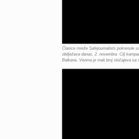
Članice mreže Safejournalists pokrenule 
obilježava danas, 2. novembra.
Cilj kampa
Balkana. Veoma je mali broj slučajeva sa