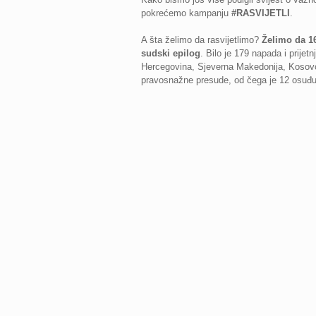
pokrećemo kampanju
#RASVIJETLI
.
A šta želimo da rasvijetlimo?
Želimo da 16
sudski epilog
. Bilo je 179 napada i prijet
Hercegovina, Sjeverna Makedonija, Kosovo,
pravosnažne presude, od čega je 12 osuđu