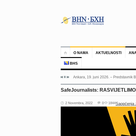
O NAMA
AKTUELNOSTI
ANA
BHS
Lisabon, 5. juni 2026. – Novinarka Bar
SafeJournalists: RASVIJETLIMO s
2 Novembra, 2022
0
1844
Saopćenja 