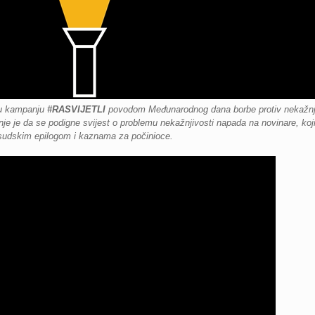
su kampanju
#RASVIJETLI
povodom Međunarodnog dana borbe protiv nekažnjiv
nje je da se
podigne svijest o problemu nekažnjivosti napada na novinare, ko
 sudskim epilogom i kaznama za počinioce.