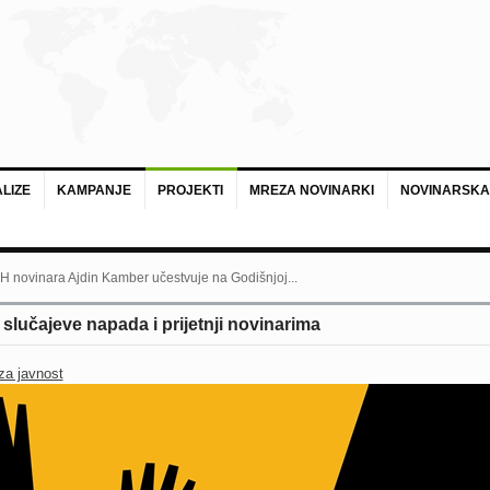
LIZE
KAMPANJE
PROJEKTI
MREZA NOVINARKI
NOVINARSKA
bara Matejčić dobitnica je Specijalne nagrade...
lučajeve napada i prijetnji novinarima
za javnost