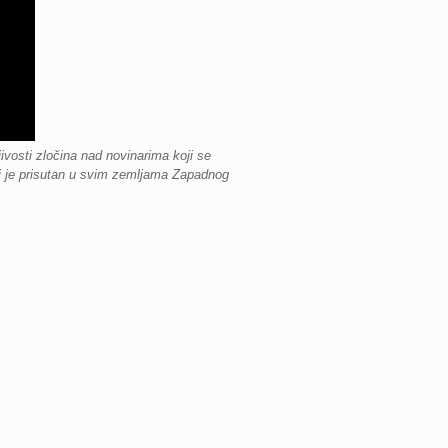
osti zločina nad novinarima koji se
ji je prisutan u svim zemljama Zapadnog