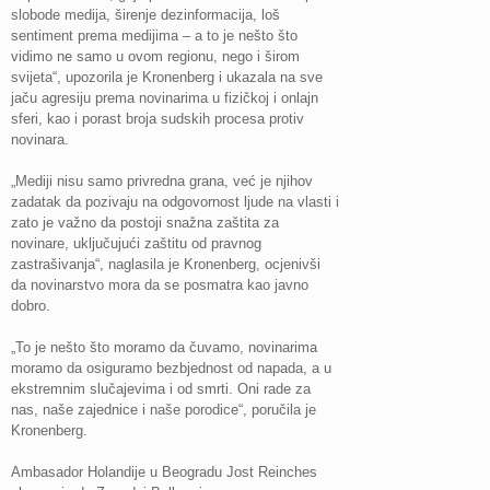
slobode medija, širenje dezinformacija, loš
sentiment prema medijima – a to je nešto što
vidimo ne samo u ovom regionu, nego i širom
svijeta“, upozorila je Kronenberg i ukazala na sve
jaču agresiju prema novinarima u fizičkoj i onlajn
sferi, kao i porast broja sudskih procesa protiv
novinara.
„Mediji nisu samo privredna grana, već je njihov
zadatak da pozivaju na odgovornost ljude na vlasti i
zato je važno da postoji snažna zaštita za
novinare, uključujući zaštitu od pravnog
zastrašivanja“, naglasila je Kronenberg, ocjenivši
da novinarstvo mora da se posmatra kao javno
dobro.
„To je nešto što moramo da čuvamo, novinarima
moramo da osiguramo bezbjednost od napada, a u
ekstremnim slučajevima i od smrti. Oni rade za
nas, naše zajednice i naše porodice“, poručila je
Kronenberg.
Ambasador Holandije u Beogradu Jost Reinches