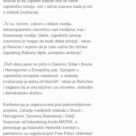
ukazao je da Zapadni Balkan ima ne samo
zajedničku istoriju, već i slične izazove kada je reč
o slobodi izražavnja.
„To su, recimo, zakoni u oblasti medija,
netransparentno vlasništvo nad medijima, kao i
finansiranje medija. Dakle, zajednički pristup
izazovima bi mogao da bude dobar pristup“, rekao
je Reinćes i ocjenio da je zato važno što države
Zapadnog Balkana dijele „evropsku ambiciju“.
„Ovih dana puno se priča o članstvu Srbije i Bosne
i Hercegovine u Evropskoj uniji. Vjerujem u
zajedničke evropske vrijednosti, a sloboda
izražavanja je jedna od ključnih“, rekao je Reinches
i naglasio da je ona ključna i za otvoreno, slobodno
i demokratsko društvo.
Konferencija je organizovana pod pokroviteljstvom
projekta „Jačanje medijskih sloboda u Bosni i
Hercegovini, Severnoj Makedoniji i Srbiji“,
finansiran od holandskog fonda MATRA, a
primenjuje ga holandski Helsinški komitet u
partnerstvu sa organizacijom Free Press Unlimited.