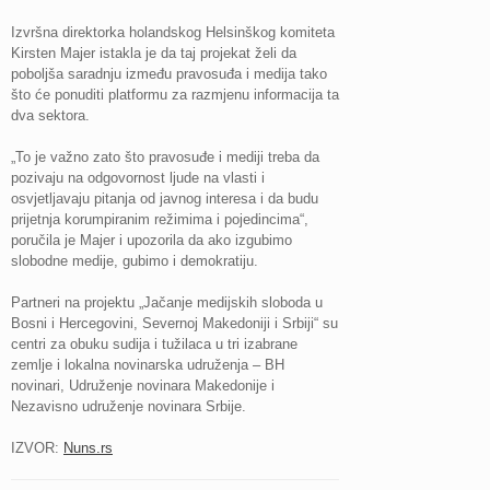
Izvršna direktorka holandskog Helsinškog komiteta
Kirsten Majer istakla je da taj projekat želi da
poboljša saradnju između pravosuđa i medija tako
što će ponuditi platformu za razmjenu informacija ta
dva sektora.
„To je važno zato što pravosuđe i mediji treba da
pozivaju na odgovornost ljude na vlasti i
osvjetljavaju pitanja od javnog interesa i da budu
prijetnja korumpiranim režimima i pojedincima“,
poručila je Majer i upozorila da ako izgubimo
slobodne medije, gubimo i demokratiju.
Partneri na projektu „Jačanje medijskih sloboda u
Bosni i Hercegovini, Severnoj Makedoniji i Srbiji“ su
centri za obuku sudija i tužilaca u tri izabrane
zemlje i lokalna novinarska udruženja – BH
novinari, Udruženje novinara Makedonije i
Nezavisno udruženje novinara Srbije.
IZVOR:
Nuns.rs