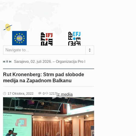
Navigate to...
jeća Grada Sarajeva povodom Dana Sarajeva dugogodišnjoj...
Sarajevo, 02. juli 2026. – Organizacija Pro Educa juče je uspješno održala 
Ankara, 19. juni 2026. – Preds
Rut Kronenberg: Strm pad slobode
medija na Zapadnom Balkanu
17 Oktobra, 2022
0
1217
Iz medija