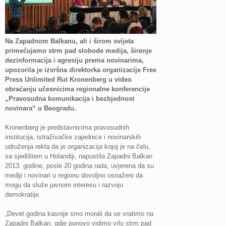
Na Zapadnom Balkanu, ali i širom svijeta
primećujemo strm pad slobode medija, širenje
dezinformacija i agresiju prema novinarima,
upozorila je izvršna direktorka organizacije Free
Press Unlimited Rut Kronenberg u video
obraćanju učesnicima regionalne konferencije
„Pravosudna komunikacija i bezbjednost
novinara“ u Beogradu.
Kronenberg je predstavnicima pravosudnih
institucija, istraživačke zajednice i novinarskih
udruženja rekla da je organizacija kojoj je na čelu,
sa sjedištem u Holandiji, napustila Zapadni Balkan
2013. godine, posle 20 godina rada, uvjerena da su
mediji i novinari u regionu dovoljno osnaženi da
mogu da služe javnom interesu i razvoju
demokratije.
„Devet godina kasnije smo morali da se vratimo na
Zapadni Balkan, gdje ponovo vidimo vrlo strm pad