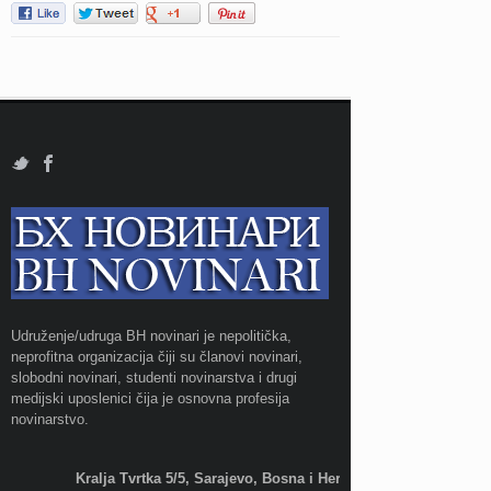
Udruženje/udruga BH novinari je nepolitička,
neprofitna organizacija čiji su članovi novinari,
slobodni novinari, studenti novinarstva i drugi
medijski uposlenici čija je osnovna profesija
novinarstvo.
Kralja Tvrtka 5/5, Sarajevo, Bosna i Hercegovina;