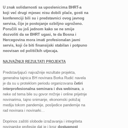
U znak solidarnosti sa uposlenicima BHRT-a
koji već drugi mjesec nisu dobili plaće, gosti na
konferenciji bili su i predstavnici ovog javnog
servisa, čije je postojanje ozbiljno ugroženo.
Poručili su još jednom kako se ne smije
dozvoliti da se BHRT ugasi, te da Bosna i
Hercegovina mora imati profesionalan javni
servis, koji će biti finansijski stabilan i potpuno
neovisan od političkih utjecaja.
NAJVAŽNIJI REZULTATI PROJEKTA
Predstavljajući najvažnije rezultate projekta,
generalna tajnica BH novinara Borka Rudić navela
je da su u proteklom periodu organizovana
četiri
interprofesionalna seminara i dva webinara
, a
neke od tema bile su govor mržnje i online prijetnje
novinarima, tajno snimanje, ekonomski položaj
medija tokom pandemije, posljedice pandemije na
rad novinara i novinarki…
Doprinos zaštiti slobode izražavanja i integriteta
novinarske profesije dat je i kroz
dostupnost