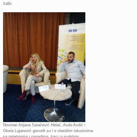
žalbi.
Novinari Arijana Saračević Helać, Avdo Avdić i
Gloria Lujanović govorili su i o vlastitim iskustvima
sa prijetnjama i napadima, kao i o sudskim