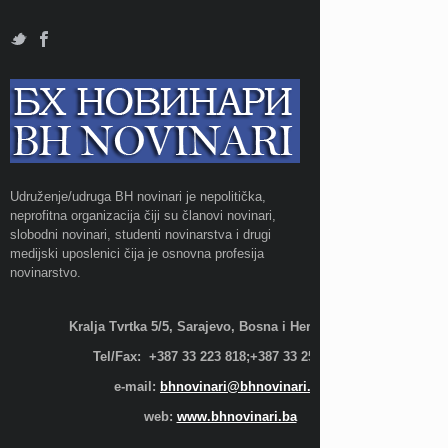
Udruženje/udruga BH novinari je nepolitička,
neprofitna organizacija čiji su članovi novinari,
slobodni novinari, studenti novinarstva i drugi
medijski uposlenici čija je osnovna profesija
novinarstvo.
Kralja Tvrtka 5/5, Sarajevo, Bosna i Hercegovina;
Tel/Fax: +387 33 223 818;+387 33 255 600
e-mail:
bhnovinari@bhnovinari.ba
web:
www.bhnovinari.ba