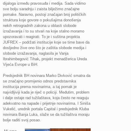
dijaloga između pravosuđa i medija. Sada vidimo
sve bolju saradnju i zaista bilježimo značajne
pomake. Naravno, postoji značajan broj političkih
struktura koje govore o pokušajima donošenja
nekih retrogradnih zakona u oblasti slobode
izražavanja i to su stvari na koje stalno moramo
upozoravati i reagirati. To je i suština projekta
JUFREX – podržati institucije koje se time bave da
dosljedno žive ono što je zaštita slobode medija i
slobode izražavanja, naglasila je Vanja
Ibrahimbegović Tihak
,
projekt menadžerica Ureda
Vijeća Evrope u BiH.
Predsjednik BH novinara Marko Divković smatra da
se značajno promijenio odnos predstavnika
institucija prema novinarima, a taj pomak je
najvidljiviji kada je riječ o policiji. Međutim, problem
i dalje ostaje rad tužilaštava, koja često ne reaguju
adekvatno na napade i prijetnje novinarima. I Siniša
Vukelić, urednik portala Capital i predsjednik Kluba
novinara Banja Luka, slaže se da tužilaštva moraju
bolje raditi svoj posao.