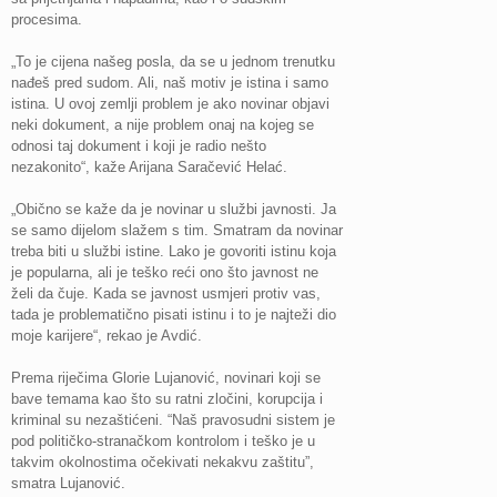
procesima.
„To je cijena našeg posla, da se u jednom trenutku
nađeš pred sudom. Ali, naš motiv je istina i samo
istina. U ovoj zemlji problem je ako novinar objavi
neki dokument, a nije problem onaj na kojeg se
odnosi taj dokument i koji je radio nešto
nezakonito“, kaže Arijana Saračević Helać.
„Obično se kaže da je novinar u službi javnosti. Ja
se samo dijelom slažem s tim. Smatram da novinar
treba biti u službi istine. Lako je govoriti istinu koja
je popularna, ali je teško reći ono što javnost ne
želi da čuje. Kada se javnost usmjeri protiv vas,
tada je problematično pisati istinu i to je najteži dio
moje karijere“, rekao je Avdić.
Prema riječima Glorie Lujanović, novinari koji se
bave temama kao što su ratni zločini, korupcija i
kriminal su nezaštićeni. “Naš pravosudni sistem je
pod političko-stranačkom kontrolom i teško je u
takvim okolnostima očekivati nekakvu zaštitu”,
smatra Lujanović.