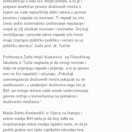
konkurenciju u vidu tzv. divljih portala, a tu je i
potpuno anarhičan prostor društvenih mreža u
kojem se vode najrazličitiji oblici ratova u javnom
prostoru i napada na novinare. Ti napadi su vrlo
često jedno sistematsko uništavanje reputacije i
uvijek je cilj ušutkati novinare i novinarke. Oni koji
osmišljavaju i provode takve napade vrlo često
imaju značajnu političku podršku i vezani su uz
političku desnicu“, kaže prof. dr. Turčilo.
Profesorica Zarfa Hrnjić Kuduzović sa Filozofskog
fakulteta iz Tuzle naglasila je da mnogi novinari i
dalje ne prijavljuju napade i prijetnje, a to je upravo
ono na što napadači i računaju: „Pokušaji
samoregulacije društvenih mreža pokazali su se
neefikasnim i u uređenijim društvima nego što je
BiH, pa mnoge države sada uvode sankcionisanje
govora mržnje u komentarima na portalima i
društvenim mrežama.“
Maida Bahto Kestendžić iz Vijeća za štampu i
online medije BiH rekla je da broj žalbi na
izvještavanje online medija rapidno raste, te da je
prošle godine ovo tijelo zabilježilo rekordan broj