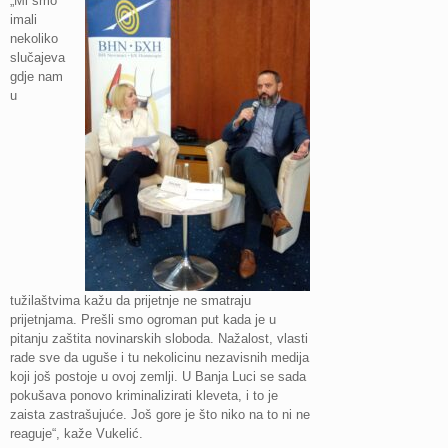
„Mi smo
imali
nekoliko
slučajeva
gdje nam
u
tužilaštvima kažu da prijetnje ne smatraju
prijetnjama. Prešli smo ogroman put kada je u
pitanju zaštita novinarskih sloboda. Nažalost, vlasti
rade sve da uguše i tu nekolicinu nezavisnih medija
koji još postoje u ovoj zemlji. U Banja Luci se sada
pokušava ponovo kriminalizirati kleveta, i to je
zaista zastrašujuće. Još gore je što niko na to ni ne
reaguje“, kaže Vukelić.