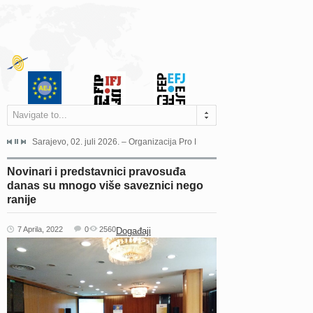
Navigate to...
jeća Grada Sarajeva povodom Dana Sarajeva dugogodišnjoj...
Sarajevo, 02. juli 2026. – Organizacija Pro Educa juče je uspješno održala 
Ankara, 19. juni 2026. – Preds
Novinari i predstavnici pravosuđa
danas su mnogo više saveznici nego
ranije
7 Aprila, 2022
0
2560
Događaji