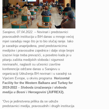
Sarajevo, 07.04.2022.
– Novinari i predstavnici
pravosudnih institucija u BiH danas u mnogo većoj
mjeri sarađuju nego što je to bio slučaj ranije. Iako
je saradnja unaprijeđena, pred predstavnicima
medijske i pravosudne zajednice i dalje stoje brojni
izazovi koje treba prevazići, a posebno kada je u
pitanju zaštita medijskih sloboda i sigurnost
novinara/ki, naglasili su učesnici završne
konferencije održane danas u Sarajevu u
organizaciji Udruženja BH novinari i u saradnji sa
Vijećem Evrope, u okviru programa
Horizontal
Facility for the Western Balkans and Turkey for
2019-2022
–
Sloboda izražavanja i sloboda
medija u Bosni i Hercegovini
(JUFREX2).
“Ovo je jedinstvena prilika da se udruže
predstavnici medija, pravosudnih i drugih institucija