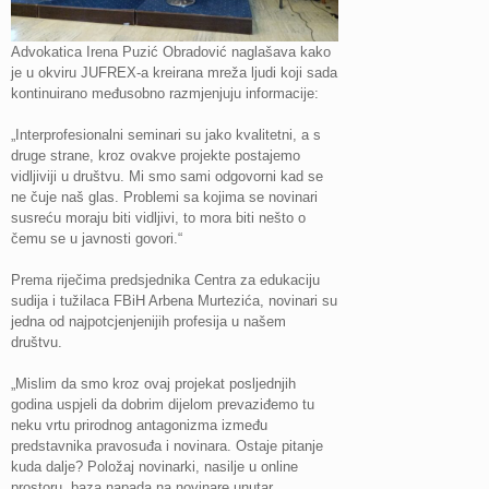
Advokatica Irena Puzić Obradović naglašava kako
je u okviru JUFREX-a kreirana mreža ljudi koji sada
kontinuirano međusobno razmjenjuju informacije:
„Interprofesionalni seminari su jako kvalitetni, a s
druge strane, kroz ovakve projekte postajemo
vidljiviji u društvu. Mi smo sami odgovorni kad se
ne čuje naš glas. Problemi sa kojima se novinari
susreću moraju biti vidljivi, to mora biti nešto o
čemu se u javnosti govori.“
Prema riječima predsjednika Centra za edukaciju
sudija i tužilaca FBiH Arbena Murtezića, novinari su
jedna od najpotcjenjenijih profesija u našem
društvu.
„Mislim da smo kroz ovaj projekat posljednjih
godina uspjeli da dobrim dijelom prevaziđemo tu
neku vrtu prirodnog antagonizma između
predstavnika pravosuđa i novinara. Ostaje pitanje
kuda dalje? Položaj novinarki, nasilje u online
prostoru, baza napada na novinare unutar