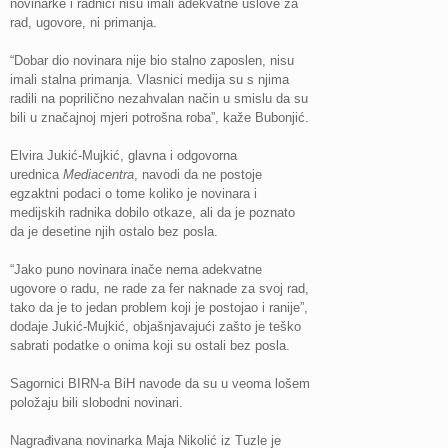
novinarke i radnici nisu imali adekvatne uslove za
rad, ugovore, ni primanja.
“Dobar dio novinara nije bio stalno zaposlen, nisu
imali stalna primanja. Vlasnici medija su s njima
radili na poprilično nezahvalan način u smislu da su
bili u značajnoj mjeri potrošna roba”, kaže Bubonjić.
Elvira Jukić-Mujkić, glavna i odgovorna
urednica
Mediacentra
, navodi da ne postoje
egzaktni podaci o tome koliko je novinara i
medijskih radnika dobilo otkaze, ali da je poznato
da je desetine njih ostalo bez posla.
“Jako puno novinara inače nema adekvatne
ugovore o radu, ne rade za fer naknade za svoj rad,
tako da je to jedan problem koji je postojao i ranije”,
dodaje Jukić-Mujkić, objašnjavajući zašto je teško
sabrati podatke o onima koji su ostali bez posla.
Sagornici BIRN-a BiH navode da su u veoma lošem
položaju bili slobodni novinari.
Nagrađivana novinarka Maja Nikolić iz Tuzle je