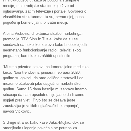
Hrnjić-Kuduzović, kriza je pogodila štampane
medije, male radijske stanice koje žive od
oglašavanja, zatim televizije i portale. Govoreći o
vlasničkim strukturama, tu su, prema njoj, puno
pogođeniji komercijalni, privatni mediji.
Albina Vicković, direktorica službe marketinga i
promocije RTV Slon iz Tuzle, kaže da su se
suočavali sa nekoliko izazova kako bi obezbijedili
neometano funkcionisanje radio i televizijskog
programa, kao i kako zaštititi uposlenike.
“Mi smo privatna nezavisna komercijalna medijska
kuća. Naši trendovi iz januara i februara 2020.
godine su govorili da smo odlično startovali i da
možemo očekivati jako uspješnu marketinšku
godinu. Samo 15 dana kasnije mi zapravo imamo
situaciju da nam apsolutno nije jasno da li ćemo
uspjeti preživjeti. Prvo što se dešava jeste
zaustavljanje velikih oglašivačkih kampanja”,
navodi Vicković.
S druge strane, kako kaže Jukić-Mujkić, dok se
smanjivalo ulaganje povećala se potreba za