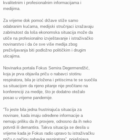
kvalitetnim i profesionalnim informacijama i
medijima.
Za vrijeme dok pomoć države stiže samo
odabranim kućama, medijski stručnjaci izražavaju
zabrinutost da loša ekonomska situacija može da
utiče na profesionalno izvještavanje i istraživačko
novinarstvo i da će sve više medija zbog
preživljavanja biti podložno političkim i drugim
uticajima.
Novinarka portala Fokus Semira Degermendžić,
koja je prva objavila priču o nabavci stotinu
respiratora, bila je izložena i pritiscima te se suočila
sa situacijom da njeno pitanje nije pročitano na
konferenciji za medije, što je dodatno otežalo
posao u vrijeme pandemije.
“To jeste bila jedna frustrirajuća situacija za
novinare, kada imaju određene informacije a
nemaju priliku da ih provjere, odnosno da ih neko
potvrdi ili demantira. Takva situacija se desila u
vrijeme kada je Fokus radio upravo tu istraživačku
priču o načinu nabavke respiratora”, pojašnjava