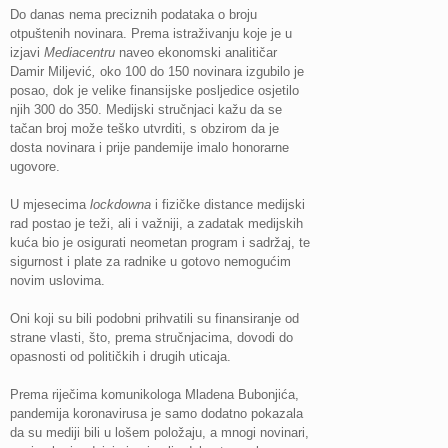
Do danas nema preciznih podataka o broju
otpuštenih novinara. Prema istraživanju koje je u
izjavi
Mediacentru
naveo ekonomski analitičar
Damir Miljević
,
oko 100 do 150 novinara izgubilo je
posao, dok je velike finansijske posljedice osjetilo
njih 300 do 350. Medijski stručnjaci kažu da se
tačan broj može teško utvrditi, s obzirom da je
dosta novinara i prije pandemije imalo honorarne
ugovore.
U mjesecima
lockdowna
i fizičke distance medijski
rad postao je teži, ali i važniji, a zadatak medijskih
kuća bio je osigurati neometan program i sadržaj, te
sigurnost i plate za radnike u gotovo nemogućim
novim uslovima.
Oni koji su bili podobni prihvatili su finansiranje od
strane vlasti, što, prema stručnjacima, dovodi do
opasnosti od političkih i drugih uticaja.
Prema riječima komunikologa Mladena Bubonjića,
pandemija koronavirusa je samo dodatno pokazala
da su mediji bili u lošem položaju, a mnogi novinari,