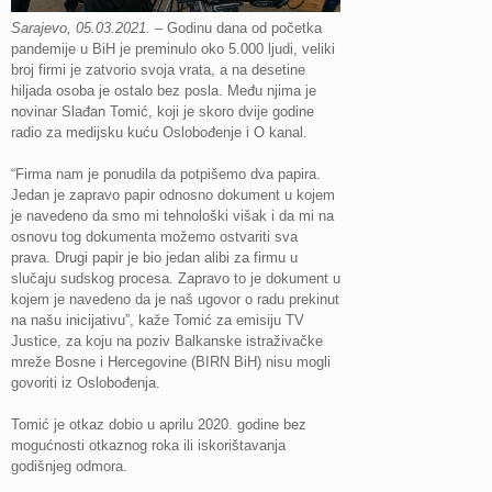
Sarajevo, 05.03.2021.
– Godinu dana od početka
pandemije u BiH je preminulo oko 5.000 ljudi, veliki
broj firmi je zatvorio svoja vrata, a na desetine
hiljada osoba je ostalo bez posla. Među njima je
novinar Slađan Tomić, koji je skoro dvije godine
radio za medijsku kuću Oslobođenje i O kanal.
“Firma nam je ponudila da potpišemo dva papira.
Jedan je zapravo papir odnosno dokument u kojem
je navedeno da smo mi tehnološki višak i da mi na
osnovu tog dokumenta možemo ostvariti sva
prava. Drugi papir je bio jedan alibi za firmu u
slučaju sudskog procesa. Zapravo to je dokument u
kojem je navedeno da je naš ugovor o radu prekinut
na našu inicijativu”, kaže Tomić za emisiju TV
Justice, za koju na poziv Balkanske istraživačke
mreže Bosne i Hercegovine (BIRN BiH) nisu mogli
govoriti iz Oslobođenja.
Tomić je otkaz dobio u aprilu 2020. godine bez
mogućnosti otkaznog roka ili iskorištavanja
godišnjeg odmora.