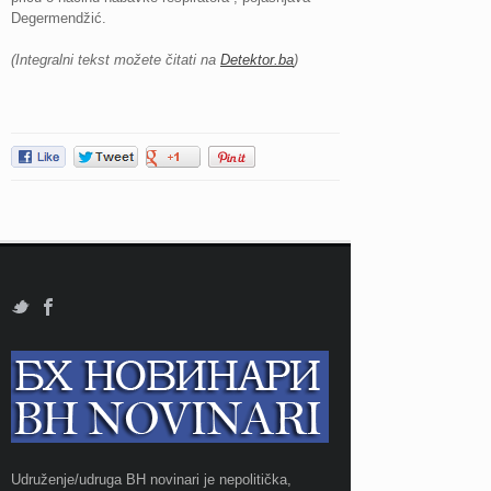
Degermendžić.
(Integralni tekst možete čitati na
Detektor.ba
)
Udruženje/udruga BH novinari je nepolitička,