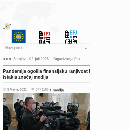
Navigate to...
jeća Grada Sarajeva povodom Dana Sarajeva dugogodišnjoj...
Sarajevo, 02. juli 2026. – Organizacija Pro Educa juče je uspješno održala 
Ankara, 19. juni 2026. – Preds
Pandemija ogolila finansijsku ranjivost i
istakla značaj medija
5 Marta, 2021
0
1103
Iz medija