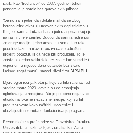
radila kao “freelancer” od 2007. godine i tokom
pandemije je ostala bez gotovo svih prihoda.
“Samo sam jedan dan dobila mail da se zbog
korona krize otkazuju ugovori svim dopisnicima u
BiH, jer sam ja tada radila za jednu agenciju koja je
na razini cijele zemlje. Budući da sam ja radila još
za druge medije, jednostavno su samo isto tako
počeli dolaziti mailovi ili pozivi da se određeni
projekti otkazuju ili da neće biti produženi. To je
zaista bio jedan veliki šok, jer znate kad vi radite i
odjednom u mjesec dana ostanete bez skoro
ijednog angažmana”, navodi Nikolić za
BIRN BiH
.
Mjere ograničenja kretanja koje su bile na snazi od
sredine marta 2020. dovele su do smanjenja
oglašavanja u medijima, što je posebno negativno
uticalo na lokalne nezavisne medije, koji su bili
pred izazovom kako zaštititi uposlenike i
obezbijediti nesmetano funkcionisanje programa.
Prema riječima profesorice sa Filozofskog fakulteta
Univerziteta u Tuzli, Odsjek žurnalistika, Zarfe