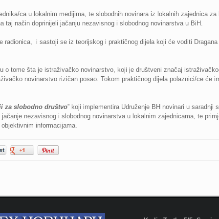
rednika/ca u lokalnim medijima, te slobodnih novinara iz lokalnih zajednica za k
na taj način doprinijeli jačanju nezavisnog i slobodnog novinarstva u BiH.
 radionica, i sastoji se iz teorijskog i praktičnog dijela koji će voditi Draga
ju o tome šta je istraživačko novinarstvo, koji je društveni značaj istraživačk
raživačko novinarstvo rizičan posao. Tokom praktičnog dijela polaznici/ce će im
i za slobodno društvo
” koji implementira Udruženje BH novinari u saradnji 
e jačanje nezavisnog i slobodnog novinarstva u lokalnim zajednicama, te primj
i objektivnim informacijama.