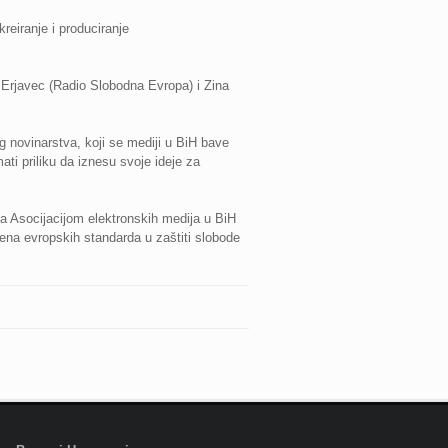
reiranje i produciranje
na Erjavec (Radio Slobodna Evropa) i Zina
og novinarstva, koji se mediji u BiH bave
ati priliku da iznesu svoje ideje za
sa Asocijacijom elektronskih medija u BiH
ena evropskih standarda u zaštiti slobode