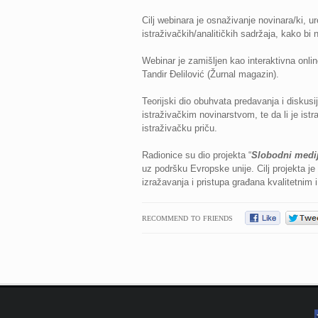
Cilj webinara je osnaživanje novinara/ki, u
istraživačkih/analitičkih sadržaja, kako bi 
Webinar je zamišljen kao interaktivna online
Tandir Đelilović (Žurnal magazin).
Teorijski dio obuhvata predavanja i diskusi
istraživačkim novinarstvom, te da li je ist
istraživačku priču.
Radionice su dio projekta “
Slobodni medij
uz podršku Evropske unije. Cilj projekta j
izražavanja i pristupa građana kvalitetnim 
RECOMMEND TO FRIENDS