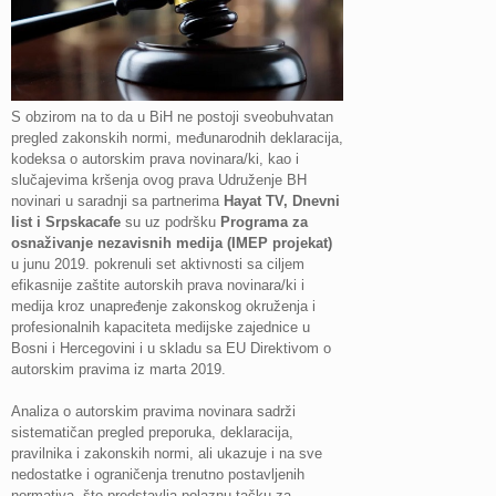
S obzirom na to da u BiH ne postoji sveobuhvatan
pregled zakonskih normi, međunarodnih deklaracija,
kodeksa o autorskim prava novinara/ki, kao i
slučajevima kršenja ovog prava Udruženje BH
novinari u saradnji sa partnerima
Hayat TV, Dnevni
list i Srpskacafe
su uz podršku
Programa
za
osnaživanje nezavisnih medija (IMEP projekat)
u junu 2019. pokrenuli set aktivnosti sa ciljem
efikasnije zaštite autorskih prava novinara/ki i
medija kroz unapređenje zakonskog okruženja i
profesionalnih kapaciteta medijske zajednice u
Bosni i Hercegovini i u skladu sa EU Direktivom o
autorskim pravima iz marta 2019.
Analiza o autorskim pravima novinara sadrži
sistematičan pregled preporuka, deklaracija,
pravilnika i zakonskih normi, ali ukazuje i na sve
nedostatke i ograničenja trenutno postavljenih
normativa, što predstavlja polaznu tačku za