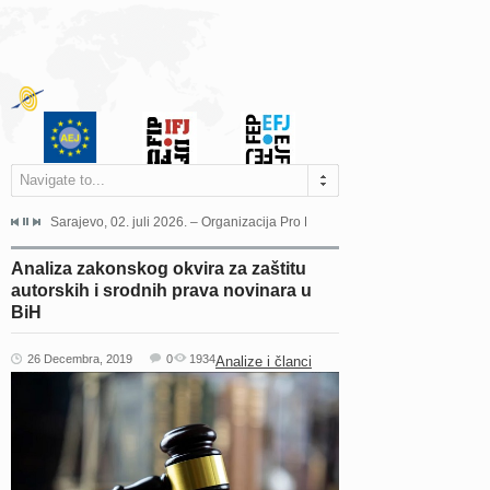
Navigate to...
jeća Grada Sarajeva povodom Dana Sarajeva dugogodišnjoj...
Sarajevo, 02. juli 2026. – Organizacija Pro Educa juče je uspješno održala 
Ankara, 19. juni 2026. – Preds
Analiza zakonskog okvira za zaštitu
autorskih i srodnih prava novinara u
BiH
26 Decembra, 2019
0
1934
Analize i članci