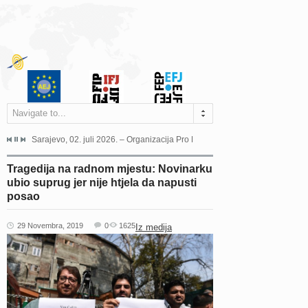
Navigate to...
jeća Grada Sarajeva povodom Dana Sarajeva dugogodišnjoj...
Sarajevo, 02. juli 2026. – Organizacija Pro Educa juče je uspješno održala 
Ankara, 19. juni 2026. – Preds
Tragedija na radnom mjestu: Novinarku
ubio suprug jer nije htjela da napusti
posao
29 Novembra, 2019
0
1625
Iz medija