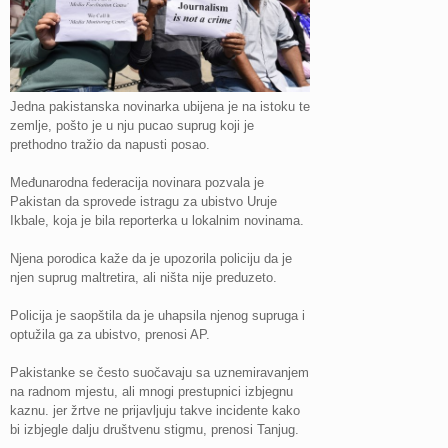
Jedna pakistanska novinarka ubijena je na istoku te
zemlje, pošto je u nju pucao suprug koji je
prethodno tražio da napusti posao.
Međunarodna federacija novinara pozvala je
Pakistan da sprovede istragu za ubistvo Uruje
Ikbale, koja je bila reporterka u lokalnim novinama.
Njena porodica kaže da je upozorila policiju da je
njen suprug maltretira, ali ništa nije preduzeto.
Policija je saopštila da je uhapsila njenog supruga i
optužila ga za ubistvo, prenosi AP.
Pakistanke se često suočavaju sa uznemiravanjem
na radnom mjestu, ali mnogi prestupnici izbjegnu
kaznu. jer žrtve ne prijavljuju takve incidente kako
bi izbjegle dalju društvenu stigmu, prenosi Tanjug.