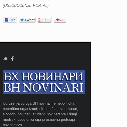
(OSLOBOĐENJE PORTAL)
Udruženje/udruga BH novinari je nepolitička,
neprofitna organizacija čiji su članovi novinari,
slobodni novinari, studenti novinarstva i drugi
medijski uposlenici čija je osnovna profesija
novinarstvo.